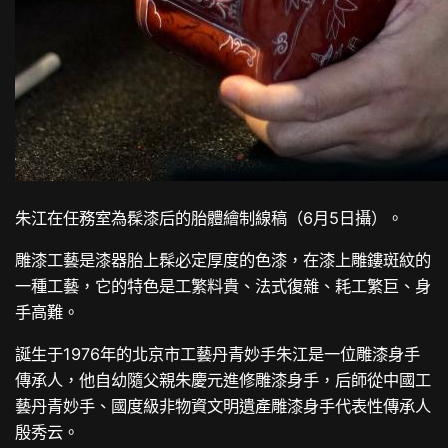
朱江在任務室為髹漆后的胎體繪制線稿（6月5日攝）。
雕漆工藝是漆器胎上髹必定厚度的色漆，在漆上雕鏤斑紋的
一種工藝，它的特色是工繁料貴、法式復雜、耗工繁巨、身
手高難。
誕生于1976年的北京市工藝丹青妙手朱江是一位雕漆身手
傳承人，他自幼隨父親朱慶元進修雕漆身手，后師從中國工
藝丹青妙手、國度級非物資文明遺產雕漆身手代表性傳承人
殷秀云。