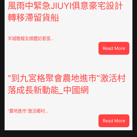
道：
風雨中緊急JIUYI俱意豪宅設計
新
轉移滯留貨船
時
期
文
明
羊城晚報全媒體記者張…
森
:
Read More
和
風
診
雨
所
中
家
緊
“到九宮格聚會農地進市”激活村
醫
急
科
落成長新動能_中國網
JIUYI
實
俱
行
意
站
豪
防
“農地進市”激活鄉村…
宅
疫
:
Read More
設
步
“到
計
隊
九
轉
高