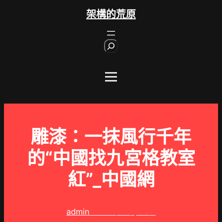
跳
架構的荒原
至
主
S
要
e
內
a
r
容
c
h
雕漆：一抹風行千年
的“中國找九宮格教室
紅”_中國網
admin
2024 年 8 月 9 日