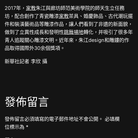
2017年，
家教
朱江與廊坊師范美術學院的師天生立任務
坊，配合創作了青瓷雕漆
家教
茶具、婚慶飾品、古代潮玩擺
件和裝潢藝術品等雕漆作品，讓人們看到了非遺的新面貌，
做到了立異性成長和發明性
跳舞場地
轉化，并吸引了很多年
青人追蹤關心雕漆文明。近年來，朱江design和雕鏤的作
品取得國際外30余個獎項。
新華社記者 李欣 攝
發佈留言
發佈留言必須填寫的電子郵件地址不會公開。
必填欄
位標示為
*