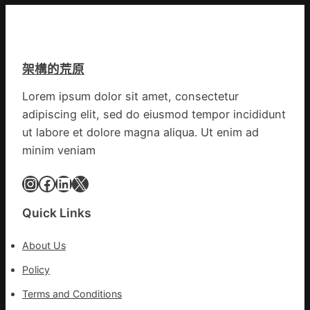
宮
移
舉
格
滯
旗
聚
留
號
會
貨
的
架構的荒原
農
船
湊
地
集
Lorem ipsum dolor sit amet, consectetur
進
地
adipiscing elit, sed do eiusmod tempor incididunt
市”
激
ut labore et dolore magna aliqua. Ut enim ad
活
minim veniam
村
落
Instagram
Facebook
LinkedIn
X
成
長
Quick Links
新
動
About Us
能
_
Policy
中
Terms and Conditions
國