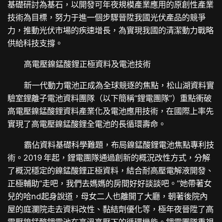
基礎研討為基石，以開發可年夜規模產業應用的原創性產業
技術為目標，努力于進一個步驟晉陞我國光伏產品的競爭
力，推動光伏市場的疾速增長，為實現我國的清潔動力戰略
供給科技支撐。
高電壓鎳錳酸鋰正極資料及電池技術
新一代動力電池正成為全球競逐的焦點，松山湖資料實
驗室鋰離子電池資料團隊（以下簡稱“鋰電團隊”）重點衝破
高電壓鎳錳酸鋰資料產業化及電池應用技術，在國際上率先
實現了高電壓鎳錳酸鋰全電池的長循環壽命。
霸佔資料基礎科學難題，布局鎳錳酸鋰電池焦點專利技
術。2019 年起，鋰電團隊通過創新的概況改性方式，分解
了概況穩定的鎳錳酸鋰正極資料，結合耐高壓電解液開發、
正極輔助“走吧，我們去媽媽的房間好好談談吧。”她帶著女
兒的哈nd起身說道，母女二人也離開了大廳，朝著後院內
屋的庭瀾院走去資料改性、黏結劑優化等，極年夜晉陞了高
電壓鎳錳酸鋰電池在高溫高壓下的循環機能。鋰電團隊重視