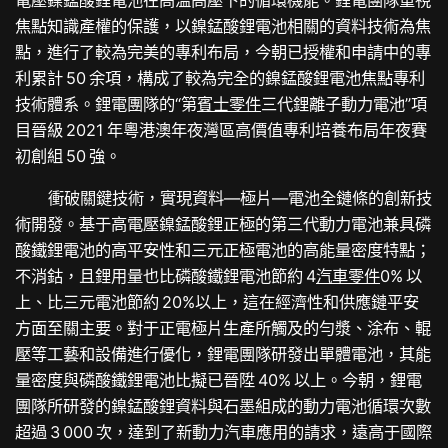
焦點知識產權的保護，以鎳錳酸鋰電池相關的資料技術為焦
點，進行了較為完美的專利布局，今朝已授權和申請中的專
利累計 50 余項，構成了較為完全的鎳錳酸鋰電池焦點專利
技術體系。鋰電團隊的“第
賓士零件
三代鋰離子動力電池”項
目晉級 2021 年粵港澳年夜灣區高價值專利培養布局年夜賽
初創組 50 強。
衝破關鍵技術，實現資料—極片—電池全鏈條的創新技
術開發。基于高電壓鎳錳酸鋰正極的第三代動力電池兼具磷
酸鐵鋰電池的高平安性和三元正極電池的高能量密度特點；
不消鈷，且鋰用量也比磷酸鐵鋰電池節約 4
汽車零件
0% 以
上、比三元電池節約 20%以上，這在經濟性和供應鏈平安
方面至關主要。對于正電極片生產所觸及的勻漿、涂布、輥
壓等工藝和設備進行優化，鋰電團隊研發出單體電池，其能
量密度與磷酸鐵鋰電池比擬已晉陞 40% 以上。今朝，鋰電
團隊所研發的鎳錳酸鋰資料與石墨組成的動力電池循環次數
超過 3 000 次，達到了新動力汽車應用的請求，遠高于國際