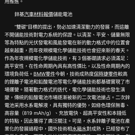
用推進。
鋅基
汽車材料報價
儲能電池
“雙碳”目標的提出，勢必加速清潔動力的發展，而這離
不開儲能技術對電力系統的保證。以清潔、平安、儲量無限
等為特點的光伏發電和風能發電在新的動力格式中的位置會
越來越重，而年夜規模電化學儲能技術也會迎來新的春天。
作為年夜規模電化學儲能技術，有 3 個基礎請求必須滿足：
高平安性，在性命周期內具有高性價比，以及性命周期內的
環境負荷低。
BMW零件
今朝，技術成熟度
保時捷零件
較高
的鋰離子電池和鉛酸電池等電化學儲能技術都基礎實現了市
場運營。隨著動力格式的迭代，電化學儲能技術也發生演
變，傳統的鉛酸電池市場逐漸被新的二次電池搶占。二次鋅
電池采用水系電解液，具有獨特的優勢，如綠色環保無毒、
高容量（819 mAh/g）、充放電快、超高平安性和本錢低
的特點，因此獲得了廣泛關注。可是，水系鋅離子電池在產
業化的發展過程中，國外技術相
水箱水
對成熟，已經發布了