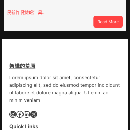
前
秀
移
傳
民新竹 健檢報告 異…
各
醫
地
:
Read More
院
各
這
健
部
就
康
門
是
檢
盡
山
查
心
東
防
盡
丨
伊
力
架構的荒原
臨
波
搶
沂
拉
險
Lorem ipsum dolor sit amet, consectetur
市
輸
救
adipiscing elit, sed do eiusmod tempor incididunt
國
進
災
民
ut labore et dolore magna aliqua. Ut enim ad
病
minim veniam
院
高
Instagram
Facebook
LinkedIn
X
擎
黨
Quick Links
旗