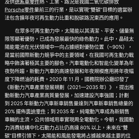
及供
德系車零件
熱、工業、路況是我國二氧化碳排放
Porsche零件
量前三的行業，是以實現“雙碳”目標的適當辦
法包含擴年夜可再生動力比重和脫碳路況東西的應用。
在眾多可再生動力中，太陽能以其清潔、平安、儲量無
限等顯著優勢，已成為發展最快的綠色動力。此中，晶硅太
陽能電池在光伏領域中一向占據絕對優勢位置（~90%），
是當前國際新動力競爭中的主要領域，在我國可再生動力戰
略中飾演著極其主要的腳色。汽車電動化和智能化變革為年
夜勢所趨，新動力汽車的高速發展和年夜規模應用將年夜幅
度下降燃油的耗費。2020 年 11 月，國務院辦公廳印發了
《新動力汽車產業發展規劃（2021—2035 年）》，提出推
動新動力汽車產業高質量發展，加速建設汽車強國；計劃
到 2025 年新動力汽車新車銷售量達到汽車新車銷售總量的
20% 擺佈
奧迪零件
；到 2035 年，純電動汽車成為新銷售
車輛的主流，公共領域用車實現周全電動化。今朝，我國動
力消費結構中化石動力占比仍高達 80% 以上，未來在“雙
碳”目標引領下，太陽能和風能發電將占據越來越主要的位