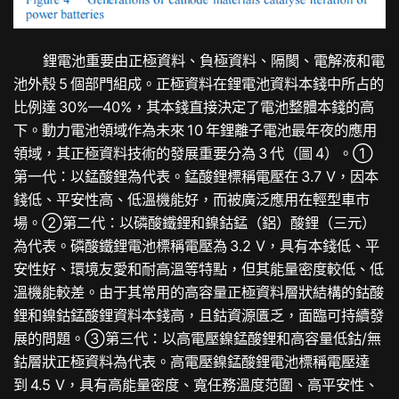
鋰電池重要由正極資料、負極資料、隔閡、電解液和電
池外殼 5 個部門組成。正極資料在鋰電池資料本錢中所占的
比例達 30%—40%，其本錢直接決定了電池整體本錢的高
下。動力電池領域作為未來 10 年鋰離子電池最年夜的應用
領域，其正極資料技術的發展重要分為 3 代（圖 4）。①
第一代：以錳酸鋰為代表。錳酸鋰標稱電壓在 3.7 V，因本
錢低、平安性高、低溫機能好，而被廣泛應用在輕型車市
場。②第二代：以磷酸鐵鋰和鎳鈷錳（鋁）酸鋰（三元）
為代表。磷酸鐵鋰電池標稱電壓為 3.2 V，具有本錢低、平
安性好、環境友愛和耐高溫等特點，但其能量密度較低、低
溫機能較差。由于其常用的高容量正極資料層狀結構的鈷酸
鋰和鎳鈷錳酸鋰資料本錢高，且鈷資源匱乏，面臨可持續發
展的問題。③第三代：以高電壓鎳錳酸鋰和高容量低鈷/無
鈷層狀正極資料為代表。高電壓鎳錳酸鋰電池標稱電壓達
到 4.5 V，具有高能量密度、寬任務溫度范圍、高平安性、