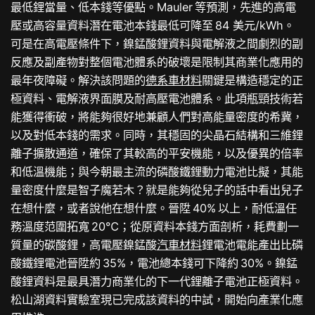
最低鋰當量、低本錢等優點。Mauler 等預測，先進的高電
壓或高容量資料潛在電池本錢最低可降至 84 美元/kWh。
可是在高電壓條件下，鎳錳酸鋰資料與電解液之間劇烈的副
反應及副產物對整個電池體系的破壞是限制其商業化應用的
最年夜障礙。解決該問題的
德系車材料
關鍵是構造穩定的正
極資料、電解液界面膜及耐高壓電池體系。此項瓶頸技術若
能獲得衝破，將能夠很好地兼顧人們對高能量密度的希冀，
以及對低本錢的需求。同時，其穩固的尖晶石結構和三維鋰
離子擴散通道，確保了其較高的平安機能，以及優異的倍率
和低溫機能；與今朝最主流的磷酸鐵鋰動力電池比擬，其能
量密度什麼是智子魔若木？就是能夠從兒子的話中看出兒子
在想什麼，或者說他在想什麼。晉陞 40% 以上，耐低溫任
務溫度范圍拓寬 20℃；從原資料本錢方面剖析，耗費劃一
質量的碳酸鋰，高電壓鎳錳酸
汽車材料
鋰電池電能產出比磷
酸鐵鋰電池晉陞約 35%，電池總本錢可下降約 30%。鎳錳
酸鋰資料是最具潛力商業化的下一代鋰離子電池正極資料。
松山湖資料實驗室現已完成該資料的中試，開始向產業化應