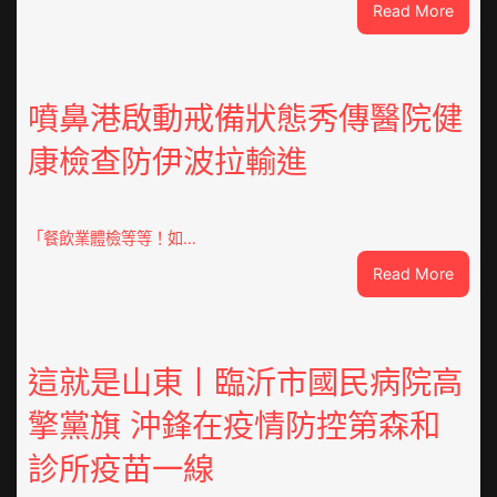
:
Read More
焦
點
OSDE
奧
噴鼻港啟動戒備狀態秀傳醫院健
斯
康檢查防伊波拉輸進
德
汽
車
零
「餐飲業體檢等等！如…
件
:
Read More
訪
噴
談
鼻
｜
港
預
啟
這就是山東丨臨沂市國民病院高
字
動
當
擎黨旗 沖鋒在疫情防控第森和
戒
先、
備
關
診所疫苗一線
狀
口
態