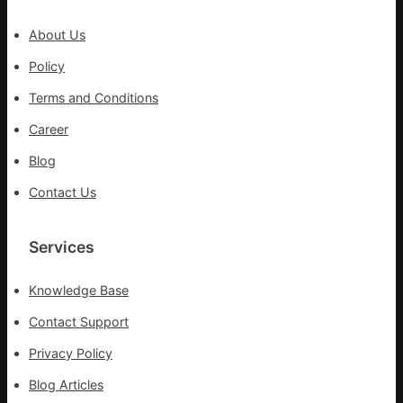
變
風
About Us
險
可
Policy
超
Terms and Conditions
過
10%
Career
Blog
Contact Us
Services
Knowledge Base
Contact Support
Privacy Policy
Blog Articles