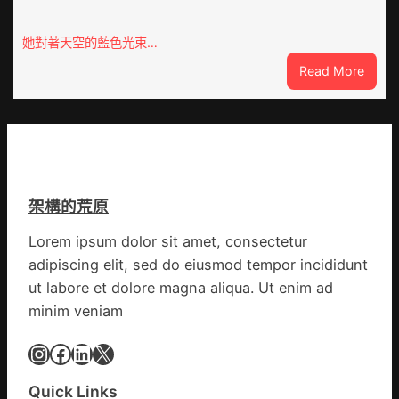
東
零
定
件
她對著天空的藍色光束…
陶：
商
:
Read More
冬
應：
獸
日
已
皮
年
所
痣
夜
有
直
棚
的
徑
蔬
勸
逾
菜
返
架構的荒原
20
生
厘
孩
Lorem ipsum dolor sit amet, consectetur
米
子
adipiscing elit, sed do eiusmod tempor incididunt
癌
忙
秀
ut labore et dolore magna aliqua. Ut enim ad
_
傳
中
minim veniam
醫
國
院
Instagram
Facebook
LinkedIn
X
網
體
檢
Quick Links