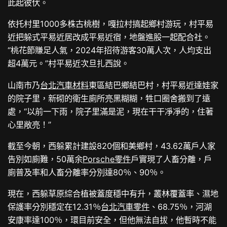
此起彼伏。
依托村里1000多株古桃樹，嘎拉村搞起鄉村游玩，村平易
近把躲式平易近居改成平易近宿，地盤進股一起配合社。
“桃花節賺足人氣，2024年招待游客30萬人次，人均支出
超4萬元。”村平易近次旦扎西說。
山南市乃
台北汽車材料
東區結巴鄉結巴村，村平易近達娃家
的院子里，新砌的衛生廁所亮黑糊糊，牲口圈舍搬到了遠
處，“以前一下雨，院子里滿是泥，現在干干凈凈的，住著
心里敞亮！”
截至今朝，西躲累計建設820個和美鄉村，43.62萬戶人家
告別如廁難，50萬余
Porsche零件
戶實現了人畜分離，戶
廁普及率和人畜分離率分別達80％、90％。
現在，西躲草原綜合植被蓋度穩中有升，叢林覆蓋率、濕地
保護率分別穩定在12.31％
台北汽車零件
、68.75％，河湖
安康率達100％，環目前安全，但他無法自拔，他暫時不能