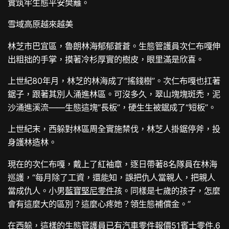
實筑牢生態平安樊籬。
雪域高原越來越美
林芝市巴宜區，魯朗林海郁郁蒼蒼。生態管護員次仁布嘎伸
出粗拙的手掌，摸著冷杉厚實的樹皮，眼里滿是欣喜。
上世紀80年月，林芝的林海成了“搖錢樹”。次仁布嘎也扛著
鋸子，跟著其別人涌進林區。可沒多久，翠山塊塊斑禿，泥
沙涌進溪流——生態這塊“長板”，硬生生被鋸成了“短板”。
上世紀末，西躲對林區周全實施禁伐，林芝人掛鋸停斧，投
身護林造林。
現在的次仁布嘎，戴上了紅袖章，逐日帶著8名隊員在林海
巡護，“每月除了工資，還能知，誤把仇人當親人，把親人
當成仇人。小男
藍寶堅尼零件
孩。同樣是七歲的孩子，怎麼
會有這麼大的區別？這麼心疼她？領生態補償金。”
在西躲，這樣的生態管護員已有
汽車零件報價
51
賓士零件
.6