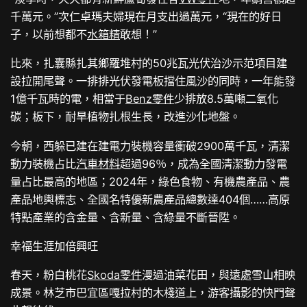
千萬元。”次仁卓瑪夫婦現在月支出過萬元，“現在的好日
子，以前想都不
水箱精
敢想！”
比來，扎囊縣扎其鄉羅堆村的50兆瓦光伏治沙示范項目建
設拉開尾聲。一排排光伏發電板擋住風沙的同時，一年能發
1億千瓦時的電，相當于
Benz零件
少排放8.5萬噸二氧化
碳；板下，耐旱植物扎根生長，改進沙化地盤。
今朝，西躲已建在建電力裝機容量衝破2900萬千瓦，清潔
動力裝機占比
汽車材料
超過96％，成為全國清潔動力發電
量占比最高的地區；2024年，綠色食物、有機農產品、農
產品地輿標志、全國名特優新農產品總數達404個……高原
特點產業的含金量、含新量、含綠量不斷晉陞。
幸福生涯加倍興旺
春天，粉白桃花
Skoda零件
漫過油菜花田，與遠處雪山相映
成景。林芝市巴宜區嘎拉村的木棧道上，游客攝影的快門聲