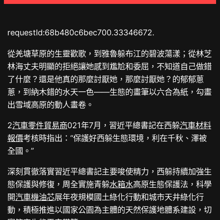
requestId:68b480c6bec700.33346672.
從羌塘草原的生靈歡歌，到雅魯躲布江的碧波蕩漾；從林芝
林海丈夫明顯的拒絕讓她感到尷尬和委屈，不知道自己做錯
了什麼？還是他真的那麼討厭她，那麼討厭她？的郁郁蔥
蔥，到納木錯的水天一色——生態的畫筆以六合為紙，勾畫
出雪域高原的動人畫卷。
2
汽車零件貿易商
021年7月，習近平總書記在西躲
汽車材料
報價
考核時指出：“保護好西躲生態環境，利在千秋、澤被
全國。”
深刻貫徹落實習近平總書記主要唆使精力，西躲持續加強生
態保護與修復，周全實施青躲
水箱水
高原生態保護法，科學
開
汽車機油芯
展年夜規模國土綠化行動和城市天井綠化行
動，積極推進以國家公園為主體的天然保護地體系建設，切