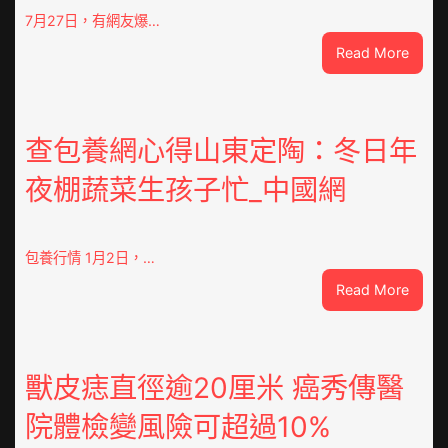
7月27日，有網友爆…
:
Read More
“老
頭
樂”
排
查包養網心得山東定陶：冬日年
隊
夜棚蔬菜生孩子忙_中國網
上
高
速？
內
包養行情 1月2日，…
蒙
:
Read More
古
查
高
包
速
養
回
網
獸皮痣直徑逾20厘米 癌秀傳醫
OSDE
心
奧
院體檢變風險可超過10%
得
斯
山
德