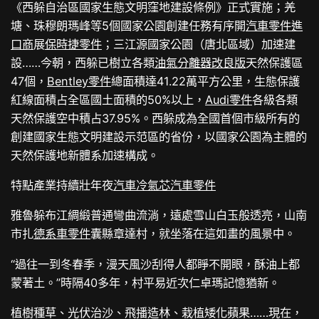
《西躲自治區國家生態文明窪地建設條例》正式實施；羌
塘、珠穆朗瑪峰等5個國家公園創建任務有序開
汽車零件進
口商
展
保時捷零件
；三江源國家公園（唐北區域）加速建
設……今朝，西躲已樹立各類
油氣分離器改良版
天然保護區
47個，
Bentley零件
總面積達41.22萬平方公里，生態保護
紅線面積占全區國土面積的50%以上，
Audi零件
各級各類
天然保護空中積占37.95%。西躲成為全國首個市級所有的
創建國家生態文明建設示范區的省份，以國家公園為主體的
天然保護地新體系加速構成。
特點產業持續壯年夜
汽車冷氣芯
汽車零件
雅魯躲布江綢緞普通彎曲流淌，遠處雪山白玉般透亮，山南
市扎
德系車零件
囊縣章達村，就坐落在這如畫的風景中。
“過往一到冬春季，漫天風沙刮得人都睜不開眼，酥油上都
蒙著土。”時隔40多年，村平易近次仁卓瑪記憶猶新。
植樹種草、光伏治沙、飛播造林、栽植矮化蘋果……現在，