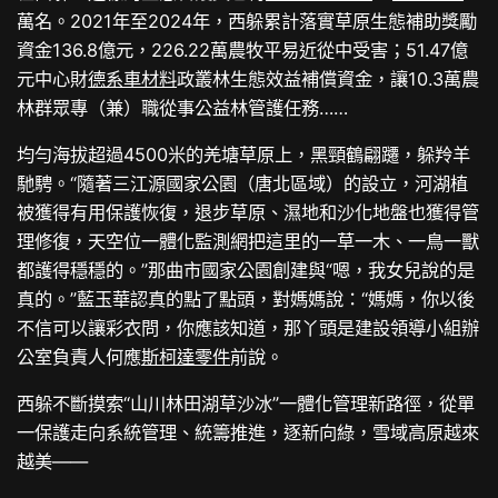
萬名。2021年至2024年，西躲累計落實草原生態補助獎勵
資金136.8億元，226.22萬農牧平易近從中受害；51.47億
元中心財
德系車材料
政叢林生態效益補償資金，讓10.3萬農
林群眾專（兼）職從事公益林管護任務……
均勻海拔超過4500米的羌塘草原上，黑頸鶴翩躚，躲羚羊
馳騁。“隨著三江源國家公園（唐北區域）的設立，河湖植
被獲得有用保護恢復，退步草原、濕地和沙化地盤也獲得管
理修復，天空位一體化監測網把這里的一草一木、一鳥一獸
都護得穩穩的。”那曲市國家公園創建與“嗯，我女兒說的是
真的。”藍玉華認真的點了點頭，對媽媽說：“媽媽，你以後
不信可以讓彩衣問，你應該知道，那丫頭是建設領導小組辦
公室負責人何應
斯柯達零件
前說。
西躲不斷摸索“山川林田湖草沙冰”一體化管理新路徑，從單
一保護走向系統管理、統籌推進，逐新向綠，雪域高原越來
越美——