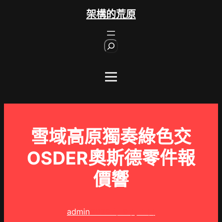
跳
架構的荒原
至
主
S
要
e
內
a
r
容
c
h
雪域高原獨奏綠色交
OSDER奧斯德零件報
價響
admin
2025 年 9 月 1 日