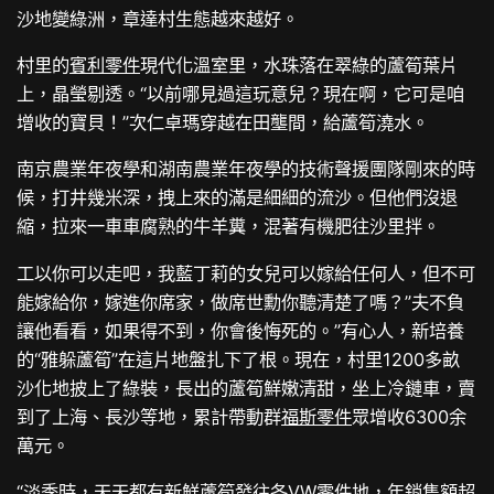
沙地變綠洲，章達村生態越來越好。
村里的
賓利零件
現代化溫室里，水珠落在翠綠的蘆筍葉片
上，晶瑩剔透。“以前哪見過這玩意兒？現在啊，它可是咱
增收的寶貝！”次仁卓瑪穿越在田壟間，給蘆筍澆水。
南京農業年夜學和湖南農業年夜學的技術聲援團隊剛來的時
候，打井幾米深，拽上來的滿是細細的流沙。但他們沒退
縮，拉來一車車腐熟的牛羊糞，混著有機肥往沙里拌。
工以你可以走吧，我藍丁莉的女兒可以嫁給任何人，但不可
能嫁給你，嫁進你席家，做席世勳你聽清楚了嗎？”夫不負
讓他看看，如果得不到，你會後悔死的。”有心人，新培養
的“雅躲蘆筍”在這片地盤扎下了根。現在，村里1200多畝
沙化地披上了綠裝，長出的蘆筍鮮嫩清甜，坐上冷鏈車，賣
到了上海、長沙等地，累計帶動群
福斯零件
眾增收6300余
萬元。
“淡季時，天天都有新鮮蘆筍發往各
VW零件
地，年銷售額超