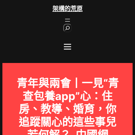
跳
架構的荒原
至
主
S
要
e
內
a
r
容
c
h
青年與兩會丨一見“青
查包養app”心：住
房、教導、婚育，你
追蹤關心的這些事兒