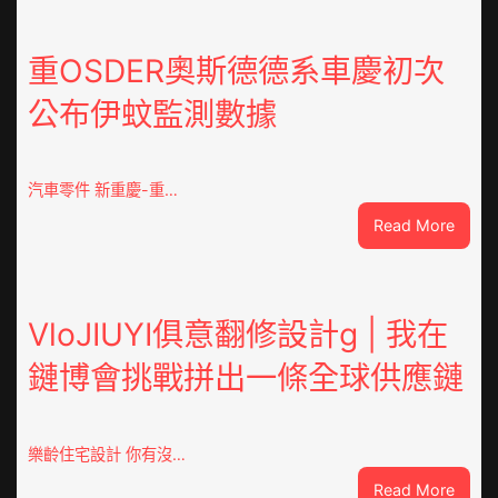
就
是
山
重OSDER奧斯德德系車慶初次
東
公布伊蚊監測數據
丨
臨
沂
市
汽車零件 新重慶-重…
國
:
Read More
民
重
病
OSDE
院
奧
高
斯
VloJIUYI俱意翻修設計g | 我在
擎
德
黨
鏈博會挑戰拼出一條全球供應鏈
德
旗
系
沖
車
鋒
慶
在
樂齡住宅設計 你有沒…
初
疫
:
Read More
次