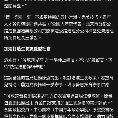
遼闊舞臺。”
“擇一業精一事，不竭更換新的資料常識、完美技巧，青年
人才幹與時期同頻共振。”全國人年夜代表、北京市首都公
路成長團體無限公司京開高速公路治理分公司榆垡免費治理
所免費班長王爭說。
加速打造生養友愛型社會
這兩日，“發放育兒補助”一舉沖上熱搜。不少網友留言，等
待“快點推動詳細舉動”……
提請審議的當局任務陳述提出，制訂增進生養政策，發放育
兒補助，鼎力成長托幼一體辦事，增添普惠托育辦事供應。
“‘發放育
包養網價錢
兒補助’初次被寫進當局任務陳述，開釋
包養網比擬
出用‘真金白銀’支撐加強生養意愿的電子訊號。”
全國政協委員、中心團校（中國青年政治學院）原黨委書記
倪邦文以為，要進一個步驟構成綜合性支撐舉動，助力育齡