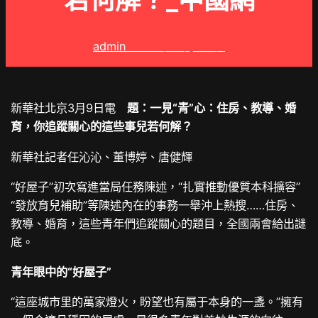
若何解？_中國網
admin
2025 年 3 月 11 日
新華社北京3月9日電
題：一見“青”心：住房、教導、婚
育，你追蹤關心的這些事兒若何解？
新華社記者任沁沁、董博婷、唐健輝
“好屋子”初次寫進當局任務陳述，“扎實推動優質本科擴容”
“發放育兒補助”等陳述內在的事務一舉沖上熱搜……住房、
教導、婚育，這些青年們追蹤關心的題目，全國兩會給出謎
底。
青年眼中的“好屋子”
“這座城市里的萬家燈火，盼望也有屬于本身的一盞。”擁有