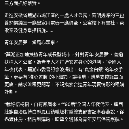
三方面抓好落實。
走進安徽省蕪湖市鳩江區的一處人才公寓，窗明幾凈的三
包
養網價錢
室一廳里家用電器一應俱全，公寓樓下有書社、茶
歇室及健身舉措措施……
青年安居夢，當局心頭事。
“蕪湖正加速扶植青年成長型城市，針對青年‘安居夢’，普遍
扶植人才公寓，為青年人才打造安置身心的港灣。”全國人
年夜代表、蕪湖市委書記寧波提出，有“真金白銀”的年夜手
筆，更要有“推心置腹”的小細節，讓租房、購房支撐籠罩面
更廣、請求流程更簡潔，不竭摸索合適青年現實情形的租購
計劃。
“栽好梧桐樹，自有鳳凰來。”“90后”全國人年夜代表、廣西
壯族自治區博白縣鳳山鎮峨嵋村黨總支部書記李春燕說，從
過渡住房、租房到購房，盼望全鏈條為青年安居保駕護航。