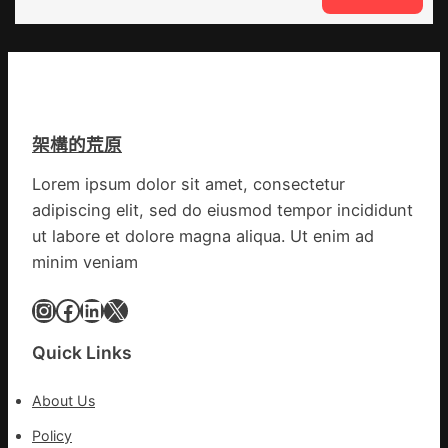
情
VloJI
公
防
俱
布
控
意
伊
第
翻
蚊
森
修
監
和
設
測
診
架構的荒原
計
數
所
g
據
疫
Lorem ipsum dolor sit amet, consectetur
|
苗
adipiscing elit, sed do eiusmod tempor incididunt
我
一
在
ut labore et dolore magna aliqua. Ut enim ad
線
鏈
minim veniam
博
會
Instagram
Facebook
LinkedIn
X
挑
戰
Quick Links
拼
出
About Us
一
條
Policy