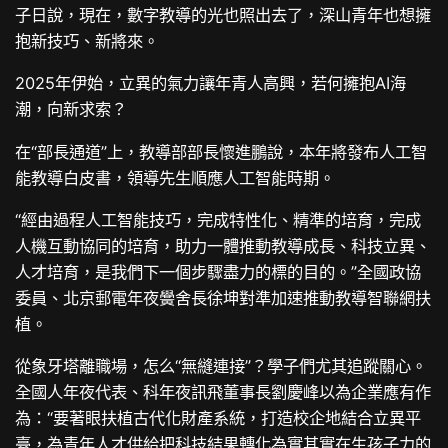
子日說，現在，數字教導的光也照出去了，深山青年也想擁
抱新技巧、新將來。
2025年伊始，立異的氣力讓年青人高興，若何擁抱AI海
潮，向新求索？
在“部長通道”上，教導部部長懷進鵬說，本年將發布人工智
能教導白皮書，領導先生順應人工智能時期。
“經由過程人工智能技巧，完成特性化、精準的培育，完成
人機互動協同的培育，助力一體推動教導成長、科技立異、
人才培育，是我們下一個步驟盡力的標的目的。”全國政協
委員、北京郵電年夜黌舍長徐坤對準加速推動教導智聯網扶
植。
從象牙塔離職場，怎么“無縫連接”？學子們尤其追蹤關心。
全國人年夜代表、科年夜訊飛董事長劉慶峰以為企業應有作
為：“要著眼扶植古代化財產系統，打造校企地結合立異平
臺，為青年人才供給把科技結果轉化為實其實在生孩子力的