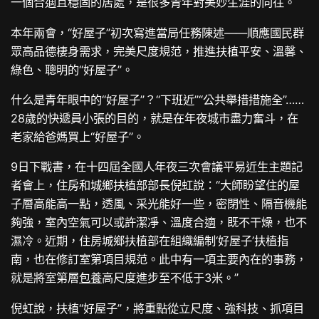
一個合適且穩固的居處，是很多青年對美妙生涯的向往。
本年兩會，“好屋子”初次寫進當局任務陳述——順應國民群
眾高品德棲身需求，完美尺度規范，推進扶植平安、溫馨、
綠色、聰明的“好屋子”。
什么是青年眼中的“好屋子”？“下班近”“公共舉措措施全”……
28歲的快遞員小張的目的，就是在年夜城市盡力奮斗，在
老家給爸媽買上“好屋子”。
9日下戰書，在十四屆全國人年夜三次會議平易近生主題記
者會上，住房和城鄉扶植部部長倪虹說：“大師盼望住的屋
子層高能高一點，透風、采光能好一些，密閉性、隔音機能
夠強，室內空氣可以或許潔凈、溫度合適，既不干燥，也不
濕冷。近期，住房城鄉扶植部在組織編制‘好屋子’扶植指
南，也在修訂室第項目規范。此中有一項主要內在的事務，
就是將室第層
包養
高尺度進步至不低于3米。”
倪虹說，扶植“好屋子”，將重點從立尺度、強科技、抓項目