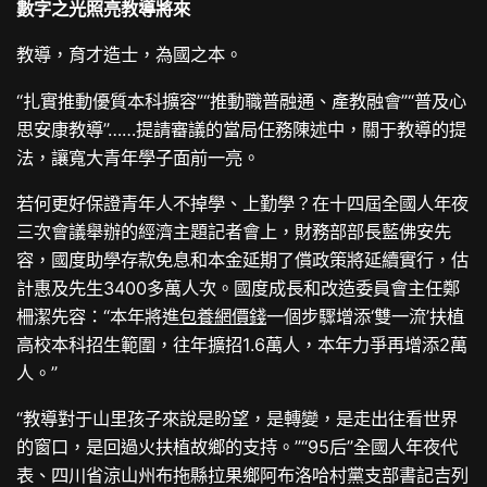
數字之光照亮教導將來
教導，育才造士，為國之本。
“扎實推動優質本科擴容”“推動職普融通、產教融會”“普及心
思安康教導”……提請審議的當局任務陳述中，關于教導的提
法，讓寬大青年學子面前一亮。
若何更好保證青年人不掉學、上勤學？在十四屆全國人年夜
三次會議舉辦的經濟主題記者會上，財務部部長藍佛安先
容，國度助學存款免息和本金延期了償政策將延續實行，估
計惠及先生3400多萬人次。國度成長和改造委員會主任鄭
柵潔先容：“本年將進
包養網價錢
一個步驟增添‘雙一流’扶植
高校本科招生範圍，往年擴招1.6萬人，本年力爭再增添2萬
人。”
“教導對于山里孩子來說是盼望，是轉變，是走出往看世界
的窗口，是回過火扶植故鄉的支持。”“95后”全國人年夜代
表、四川省涼山州布拖縣拉果鄉阿布洛哈村黨支部書記吉列