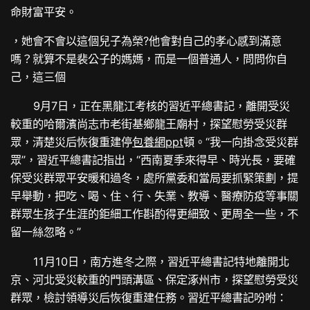
命財富平安。
，她會不會以這個兒子為榮?他會對自己的孝心感到滿意
嗎？就算不是裴公子的媽媽，而是一個普通人，問問你自
己，這三個
9月7日，正在黑龍江考核的習近平總書記，離開受災
較重的哈爾濱尚志市老街基鄉龍王廟村，探望慰勞受災群
眾，清楚災后恢復重建停
包養網ppt
頓。“我一向掛念受災群
眾”，習近平總書記指出，“西南夏季來得早、時光長，要確
保受災群眾平安暖和過冬，處所黨委和當局要抓緊策劃，提
早舉動，把吃、喝、住、行、失業、教導、醫療防疫等事關
群眾生孩子生涯的鉅細工作斟酌得更細致、更周全一些，不
留一絲忽略。”
11月10日，南方進冬之際，習近平總書記特地離開北
京、河北受災較重的門頭溝區、保定涿州市，探望慰勞受災
群眾，檢討領導災后恢復重建任務。習近平總書記吩咐：