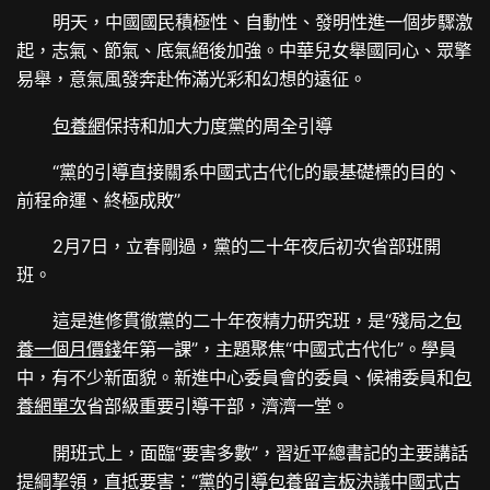
明天，中國國民積極性、自動性、發明性進一個步驟激
起，志氣、節氣、底氣絕後加強。中華兒女舉國同心、眾擎
易舉，意氣風發奔赴佈滿光彩和幻想的遠征。
包養網
保持和加大力度黨的周全引導
“黨的引導直接關系中國式古代化的最基礎標的目的、
前程命運、終極成敗”
2月7日，立春剛過，黨的二十年夜后初次省部班開
班。
這是進修貫徹黨的二十年夜精力研究班，是“殘局之
包
養一個月價錢
年第一課”，主題聚焦“中國式古代化”。學員
中，有不少新面貌。新進中心委員會的委員、候補委員和
包
養網單次
省部級重要引導干部，濟濟一堂。
開班式上，面臨“要害多數”，習近平總書記的主要講話
提綱挈領，直抵要害：“黨的引導
包養留言板
決議中國式古