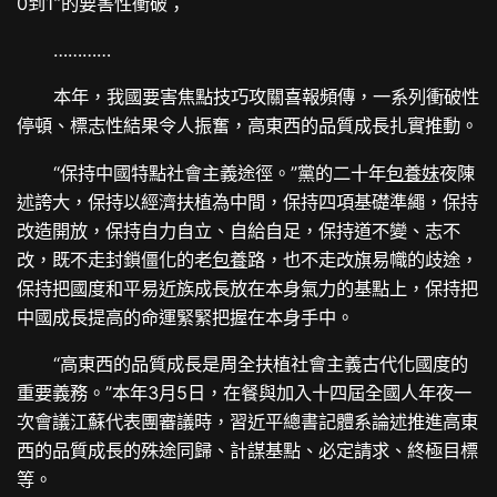
0到1”的要害性衝破；
…………
本年，我國要害焦點技巧攻關喜報頻傳，一系列衝破性
停頓、標志性結果令人振奮，高東西的品質成長扎實推動。
“保持中國特點社會主義途徑。”黨的二十年
包養妹
夜陳
述誇大，保持以經濟扶植為中間，保持四項基礎準繩，保持
改造開放，保持自力自立、自給自足，保持道不變、志不
改，既不走封鎖僵化的老
包養
路，也不走改旗易幟的歧途，
保持把國度和平易近族成長放在本身氣力的基點上，保持把
中國成長提高的命運緊緊把握在本身手中。
“高東西的品質成長是周全扶植社會主義古代化國度的
重要義務。”本年3月5日，在餐與加入十四屆全國人年夜一
次會議江蘇代表團審議時，習近平總書記體系論述推進高東
西的品質成長的殊途同歸、計謀基點、必定請求、終極目標
等。