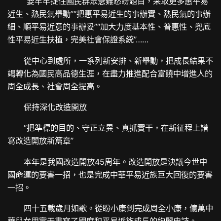
“要牢牢捉住國民群眾急難愁盼題目，采取更多惠平易
近生、熱民氣舉動”“把惠平易近生的事辦實、熱民氣的事辦
細、順平易近意的事辦妥”“加大力度基本性、普惠性、兜底
性平易近生扶植，完美社會保證系統”……
從中心到處所，一系列新安排、新舉動，把成長結果不
竭轉化為國民高品德生涯，在盡力推進配合富饒中增進人的
周全成長、社會周全提高。
保持深化改造開放
“把準標的目的、守正立異、真抓實干，在新征程上譜
寫改造開放新篇章”
本年是我國改造開放45周年。改造開放是決議今世中
國命運的要害一招，也是完成中華平易近族巨大回復的要害
一招。
四十五載歲月如歌。從盼小康到完成周全小康，億萬中
華兒女用實干書寫了國度和平易近族成長的絢麗史詩。