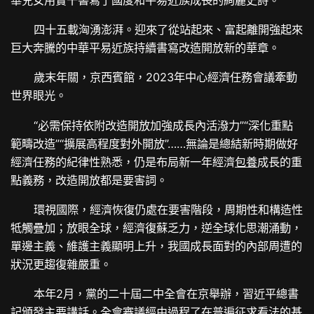
四十五載洶湧澎湃。迎來了從站起來、富起離開強起來
巨大奔騰的中華平易近族持續書寫改造開放新的華章。
歲末年關，京西賓館，2023年中心經濟任務會議牽動
世界眼光。
“必需保持依附改造開放加強成長內活潑力”“深化重點
範疇改造”“擴展高程度對外開放”……無論是總結新時期做好
經濟任務的紀律性熟悉，仍是布局新一年經濟
包養
成長的重
點義務，改造開放都是要害詞。
環視國際，經濟恢復仍處在要害階段，周期性和構造性
牴觸疊加；放眼全球，經濟復蘇乏力，逆全球化思潮涌動，
單邊主義、維護主義顯明上升，我國成長面對的內部周遭的
狀況更趨復雜嚴重。
本年2月，黨的二十屆二中全會在京舉辦，習近平總書
記頒發主要講話。全會審議經由過程了在普遍征求看法的基