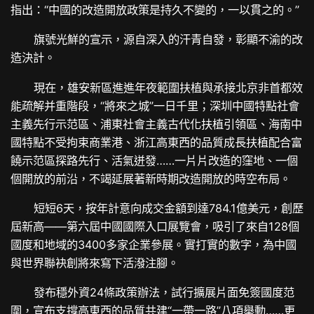
指出：“中國的改造開放政策是持久不變的，一以貫之的。”
旗號光鮮的宣示，源自深入的汗青自發，彰顯不渝的改
造決計。
現在，雄安新區進進年夜範圍扶植與承接北京非首都效
能疏解并重階段，“將來之城”一日千里；深圳中國特點社會
主義先行示范區、浦東社會主義古代化扶植引領區、海南中
國特點不受拘束商業港、浙江高東西的品質成長扶植配合富
饒示范區探路先行、活氣迸發……一片片改造的窪地、一個
個開放的前沿，不竭延展著新時期改造開放的時空布局。
短短6天，按年計意向成交金額到達784.1億美元，創歷
屆新高——第六屆中國國際入口展覽會，吸引了來自128個
國度和地域的3400多家企業參展。實打實的數字，為中國
與世界聯袂創將來寫下活潑注腳。
發布穩外資24條政策辦法，試行擴展片面免簽國度范
圍，宣布支撐高東西的品質共建“一帶一路”八項舉動……更