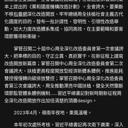
本上提出的《黨和國度機構改造計劃》。全會誇大，要果斷
不移
包養網
深化改造開放，牢牢繚繞周全扶植社會主義古代
化國度的目的，發布一批計謀性、發明性、引領性改造舉
動，加大力度改造體系集成、協同高效，在主要範疇和要害
環節獲得新衝破。
掌管召開二十屆中心周全深化改造委員會第一次會議誇
大，把準標的目的、守正立異、真抓實干，在新征程上譜寫
改造開放新篇章；掌管召開中心周全深化改造委員會第二次
會議誇大，扶植更高程度開放型經濟新體系體例，推進能耗
雙控慢慢轉向碳排放雙控；掌管召開中心周全深化改造委員
會第三次會議誇大，周全推動漂亮中國扶植，健全天然壟斷
環節監管體系體例機制……習近平總書記對新時期新征程周
全深化改造開放作出加倍清楚的頂層design。
2023年4月，嶺南年夜地，東風溫暖。
本年初次處所考核，習近平總書記再次南下廣東，深入