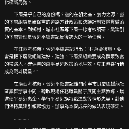
化極新局勢。
下層是乎自己的身份嗎？黨的在朝之基、氣力之源。黨
的下層組織是確保黨的道路方針政策和決議計劃安排貫徹落
實的基本。到鄉村、城市社區等下層一線考核調研，黨建引
領下層管理是習近平總書記反復誇大的一項任務。
在江西考核時，習近平總書記指出：“村落要復興，要
害是把下層黨組織建好、建強。下層黨組織要成為群眾致富
的帶路人，確保黨的惠平易近政策落地生效，真正
包養行情
成為戰斗碉堡。”
在廣西考核時，習近平總書記離開南寧市良慶區蟠龍社
區黨群辦事中間，聽取現場任務職員關于展開主題教導、增
進便平易近惠企、舉行平易近族特點運動等情形先容，對他
們保持黨建引領聚協力、辦事為本促成長的做法表現確定。
…………