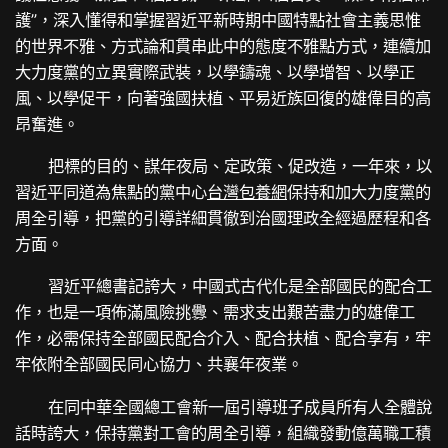
護”，深入懂得和掌握習近平新時期中國特點社會主義思惟
的世界不雅、方式論和貫串此中的態度不雅點方式，連續加
大力度黨的立異實際武裝，以學鑄魂、以學增智、以學正
風、以學促干，向著強國扶植、平易近族回復的雄偉目的高
昂奮進。
把標的目的、謀年夜局、定政策、促改造，一年來，以
習近平同道為焦點的黨中心
台灣包養網
保持和加大力度黨的
周全引導，把黨的引導詳細貫徹到治國理政全經過歷程和各
方面。
習近平總書記誇大，中國式古代化是全部國民的配合工
作，也是一項佈滿風險挑釁、需求支出艱苦盡力的雄偉工
作，必需保持全部國民配合介入、配合扶植、配合享有，牢
牢依附全部國民同心協力、共襄年夜業。
在同中華全國總工會新一屆引導班子成員所有人全體說
話時誇大，保持黨對工會的周全引導，組織發動億萬職工積