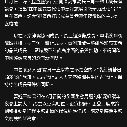
11月在上海，
包養網
掌管召開深刻推動長三角一體化成長座
談會，指出“在中國式古代化中更好施展引領示范感化”；12
月在廣西，誇大“把廣西打形成為粵港澳年夜灣區的主要計
謀腹地”……
現在，京津冀協同成長、長江經濟帶成長、粵港澳年夜
灣區扶植、長三角一體化成長、黃河道域生態維護和高東西
的品質成長……區域嚴重計謀高東西的品質推動，不竭開辟
中國經濟成長的遼闊新空間。
中
包養女人
國“寶貝一直以為它不是空的。”裴毅皺著眉
頭淡淡的說道。式古代化是人與天然協調共生的古代化，保
持綠色成長是殊途同歸。
習近平總書記在7月召開的全國生態周遭的狀況維護年
夜會上誇大：“必需以更高站位、更寬視野、更鼎力度來策
劃和推動新征程生態周遭的狀況維護任務，譜寫新時期生態
文明扶植新篇章。”