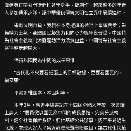
盧建英正帶著門徒們忙著學身手、搞創作，越來越多的年青
人參加傳承步隊，讓中華優良傳統文明在立異中賡續連綿。
果斷文明自負，我們在本身選擇的途徑上舉頭闊步；鼓
舞精力士氣，全國國民凝集力和向心力極年夜晉陞。中國特
點社會主義軌制煥發蓬勃活力活氣
包養
，中國特點社會主義
途徑越走越廣大。
保持以國民為中間的成長思惟
“古代化不只要看紙面上的目標數據，更要看國民的幸
福安康”
平易近惟國本，本固邦寧。
本年3月，習近平總書記在十四屆全國人年夜一次會議
上誇大：“要貫徹以國民為中間的成長思惟，完美分派軌
制，健全社會保證系統，強化基礎公共辦事，兜牢平易近生
底線，處理大好人平易近群眾急難愁盼題目，讓古代化扶植