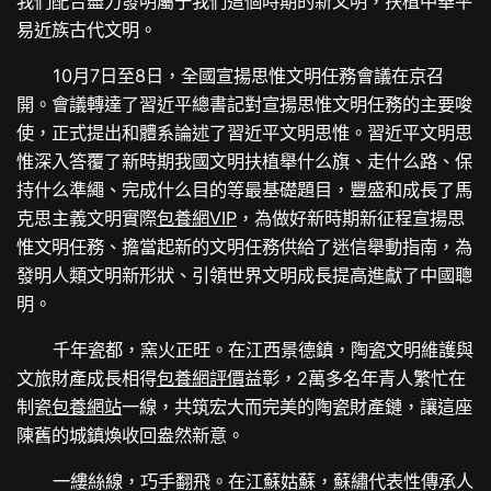
我們配合盡力發明屬于我們這個時期的新文明，扶植中華平
易近族古代文明。
10月7日至8日，全國宣揚思惟文明任務會議在京召
開。會議轉達了習近平總書記對宣揚思惟文明任務的主要唆
使，正式提出和體系論述了習近平文明思惟。習近平文明思
惟深入答覆了新時期我國文明扶植舉什么旗、走什么路、保
持什么準繩、完成什么目的等最基礎題目，豐盛和成長了馬
克思主義文明實際
包養網VIP
，為做好新時期新征程宣揚思
惟文明任務、擔當起新的文明任務供給了迷信舉動指南，為
發明人類文明新形狀、引領世界文明成長提高進獻了中國聰
明。
千年瓷都，窯火正旺。在江西景德鎮，陶瓷文明維護與
文旅財產成長相得
包養網評價
益彰，2萬多名年青人繁忙在
制瓷
包養網站
一線，共筑宏大而完美的陶瓷財產鏈，讓這座
陳舊的城鎮煥收回盎然新意。
一縷絲線，巧手翻飛。在江蘇姑蘇，蘇繡代表性傳承人