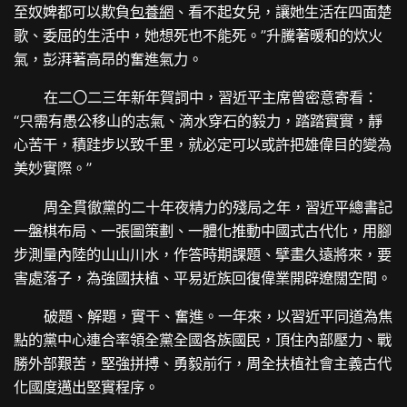
至奴婢都可以欺負
包養網
、看不起女兒，讓她生活在四面楚
歌、委屈的生活中，她想死也不能死。”升騰著暖和的炊火
氣，彭湃著高昂的奮進氣力。
在二〇二三年新年賀詞中，習近平主席曾密意寄看：
“只需有愚公移山的志氣、滴水穿石的毅力，踏踏實實，靜
心苦干，積跬步以致千里，就必定可以或許把雄偉目的變為
美妙實際。”
周全貫徹黨的二十年夜精力的殘局之年，習近平總書記
一盤棋布局、一張圖策劃、一體化推動中國式古代化，用腳
步測量內陸的山山川水，作答時期課題、擘畫久遠將來，要
害處落子，為強國扶植、平易近族回復偉業開辟遼闊空間。
破題、解題，實干、奮進。一年來，以習近平同道為焦
點的黨中心連合率領全黨全國各族國民，頂住內部壓力、戰
勝外部艱苦，堅強拼搏、勇毅前行，周全扶植社會主義古代
化國度邁出堅實程序。