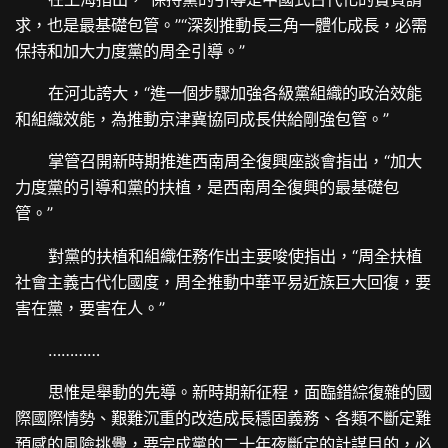
求，也是最基礎包管。”“深刻推動長三角一體化成長，必需
保持和加大力度黨的周全引導。”
在河北誇大，“進一個步驟加強各級黨組織的政治效能
和組織效能，為推動京津冀協同成長供給剛強包管。”
掌管召開新時期推進西南周全復興座談會指出，“加大
力度黨的引導和黨的扶植，是西南周全復興的最基礎包
管。”
對黨的扶植和組織任務作出主要唆使指出，“周全扶植
社會主義古代化國度，周全推動中華平易近族巨大回復，要
害在黨，要害在人。”
…………
思惟是舉動的先導。新時期新征程，面臨錯綜復雜的國
際國際情勢、艱難沉重的改造成長穩固義務、各類不斷定難
預感的風險挑釁，要完成黨的二十年夜斷定的計謀目的，必