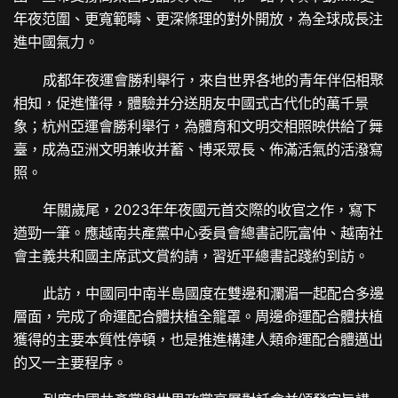
年夜范圍、更寬範疇、更深條理的對外開放，為全球成長注
進中國氣力。
成都年夜運會勝利舉行，來自世界各地的青年伴侶相聚
相知，促進懂得，體驗并分送朋友中國式古代化的萬千景
象；杭州亞運會勝利舉行，為體育和文明交相照映供給了舞
臺，成為亞洲文明兼收并蓄、博采眾長、佈滿活氣的活潑寫
照。
年關歲尾，2023年年夜國元首交際的收官之作，寫下
遒勁一筆。應越南共產黨中心委員會總書記阮富仲、越南社
會主義共和國主席武文賞約請，習近平總書記踐約到訪。
此訪，中國同中南半島國度在雙邊和瀾湄一起配合多邊
層面，完成了命運配合體扶植全籠罩。周邊命運配合體扶植
獲得的主要本質性停頓，也是推進構建人類命運配合體邁出
的又一主要程序。