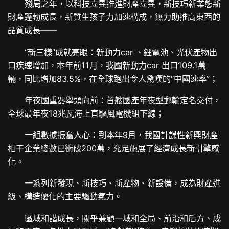
殘局之年，以科技立異推進財產立異，新技巧新業態新
財產蓬勃成長，新質生孩子力加速構成，無力助推高東西的
品質成長——
“新三樣”成就亮眼：新動力car 、鋰電池、光伏產物出
口疾速增加，本年前11月，我國新動力car 出口109.1萬
輛，同比增加83.5%，在全球跑出令人驚嘆的“中國速率”；
年夜國重器舉頭向前：首艘國產年夜型郵輪定名交付，
全球最年夜18兆瓦海上直驅風電機組下線；
一組數據振奮人心：到本年9月，我國計謀性新興財產
相干企業總數已衝破200萬，充足施展了經濟成長新引擎感
化。
一系列新發現、新技巧、新產物、新設備，成為財產進
級、構造優化的主要驅動氣力。
區域和諧成長，關乎兼顧一域和全局、前沿和后方、成