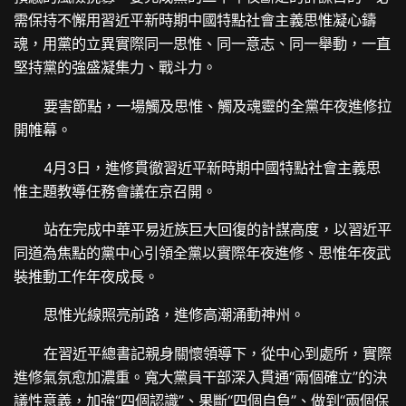
需保持不懈用習近平新時期中國特點社會主義思惟凝心鑄
魂，用黨的立異實際同一思惟、同一意志、同一舉動，一直
堅持黨的強盛凝集力、戰斗力。
要害節點，一場觸及思惟、觸及魂靈的全黨年夜進修拉
開帷幕。
4月3日，進修貫徹習近平新時期中國特點社會主義思
惟主題教導任務會議在京召開。
站在完成中華平易近族巨大回復的計謀高度，以習近平
同道為焦點的黨中心引領全黨以實際年夜進修、思惟年夜武
裝推動工作年夜成長。
思惟光線照亮前路，進修高潮涌動神州。
在習近平總書記親身關懷領導下，從中心到處所，實際
進修氣氛愈加濃重。寬大黨員干部深入貫通“兩個確立”的決
議性意義，加強“四個認識”、果斷“四個自負”、做到“兩個保