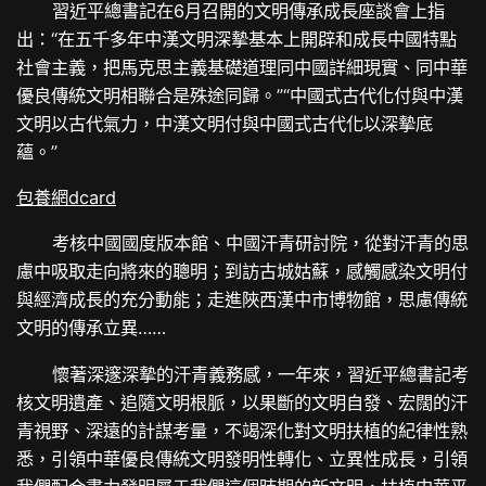
習近平總書記在6月召開的文明傳承成長座談會上指
出：“在五千多年中漢文明深摯基本上開辟和成長中國特點
社會主義，把馬克思主義基礎道理同中國詳細現實、同中華
優良傳統文明相聯合是殊途同歸。”“中國式古代化付與中漢
文明以古代氣力，中漢文明付與中國式古代化以深摯底
蘊。”
包養網dcard
考核中國國度版本館、中國汗青研討院，從對汗青的思
慮中吸取走向將來的聰明；到訪古城姑蘇，感觸感染文明付
與經濟成長的充分動能；走進陜西漢中市博物館，思慮傳統
文明的傳承立異……
懷著深邃深摯的汗青義務感，一年來，習近平總書記考
核文明遺產、追隨文明根脈，以果斷的文明自發、宏闊的汗
青視野、深遠的計謀考量，不竭深化對文明扶植的紀律性熟
悉，引領中華優良傳統文明發明性轉化、立異性成長，引領