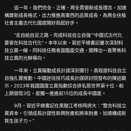
這一年，我們完全、正確、周全貫徹新成長理念，加速
構建新成長格式，出力推進高東西的品質成長，為周全扶植
社會主義古代化國度開好局起好步。
“走自給自足之路，完成科技自立自強”“中國式古代化
要害在科技古代化”。本年以來，習近平總書記屢次深刻科
技立異一線，同科技任務者面臨面交通，開釋出一直聚焦科
技立異的光鮮導向。
一年來，立異驅動成長計謀深刻實行，高程度科技自立
自強扎實推動。中國迷信技巧成長計謀研討院發布的陳述顯
示，2023年我國國度立異指數綜合排名居世界第十位，較
上期晉陞3位，是獨一進進前15位的成長中國度。
9月，習近平總書記在黑龍江考核時誇大：“整合科技立
異資本，引領成長計謀性新興財產和將來財產，加速構成新
質生孩子力。”