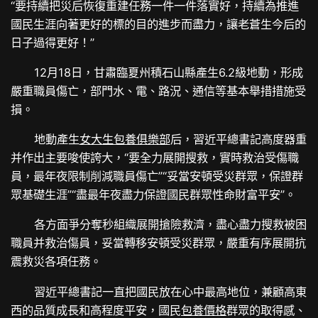
“要持續把災后恢復重建任務一件一件落實好，持續為推進
國民生涯向著更好的標的目的進步而盡力，讓老蒼生今后的
日子過得更好！”
12月18日，甘肅臨夏州積石山縣產生6.2級地動，形成
嚴重職員傷亡，部門水、電、路況、通信等基本舉措措施受
損。
地動產生
女大生包養俱樂部
后，習近平總書記高度器重
并作出主要唆使誇大，“要全力展開搜救，實時救治受傷職
員，最年夜限制削減職員傷亡”“妥當安頓受災群眾，保證群
眾基礎生涯”“盡最年夜盡力保證國民群眾性命財富平安”。
各方面爭分奪秒組織展開搶險救濟，盡心盡力搜救被困
職員并救治傷員，妥當轉移安頓受災群眾，嚴重有序展開抗
震救災各項任務。
習近平總書記一直把國民放在心中最高地位，兼顧高東
西的品質成長和高程度平安，國民
包養價格
群眾的取得感、