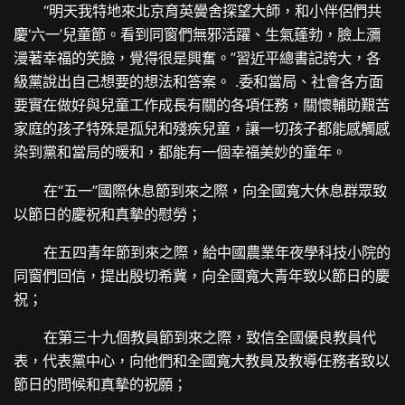
“明天我特地來北京育英黌舍探望大師，和小伴侶們共
慶‘六一’兒童節。看到同窗們無邪活躍、生氣蓬勃，臉上瀰
漫著幸福的笑臉，覺得很是興奮。”習近平總書記誇大，各
級黨說出自己想要的想法和答案。 .委和當局、社會各方面
要實在做好與兒童工作成長有關的各項任務，關懷輔助艱苦
家庭的孩子特殊是孤兒和殘疾兒童，讓一切孩子都能感觸感
染到黨和當局的暖和，都能有一個幸福美妙的童年。
在“五一”國際休息節到來之際，向全國寬大休息群眾致
以節日的慶祝和真摯的慰勞；
在五四青年節到來之際，給中國農業年夜學科技小院的
同窗們回信，提出殷切希冀，向全國寬大青年致以節日的慶
祝；
在第三十九個教員節到來之際，致信全國優良教員代
表，代表黨中心，向他們和全國寬大教員及教導任務者致以
節日的問候和真摯的祝願；