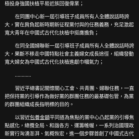
極投身強國扶植平易近族回復偉業；
在同團中心新一屆引導班子成員所有人全體說話時誇
大，實在肩負起新時期新征程黨付與的任務義務，充足激起
寬大青年在中國式古代化扶植中挺膺擔負；
在同全國婦聯新一屆引導班子成員所有人全體說話時誇
大，果斷不移走中國特點社會主義婦女成長途徑，組織發動
寬大婦女為中國式古代化扶植進獻巾幗氣力；
…………
習近平總書記關懷關心工會、共青團、婦聯任務，一直
把保持黨的引導作為做好黨的群團任務的最基礎包管，為黨
的群團組織成長指明標的目的。
以習近
包養金額
平同道為焦點的黨中心凸起黨的引導焦
點感化，總攬全局、和諧各方、運籌帷幄，一系列治國理政
新實行洶湧澎湃、氣概恢宏，進一個步驟首創了中國式古代