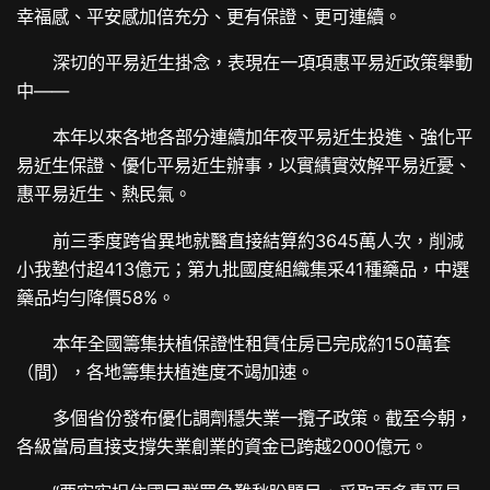
幸福感、平安感加倍充分、更有保證、更可連續。
深切的平易近生掛念，表現在一項項惠平易近政策舉動
中——
本年以來各地各部分連續加年夜平易近生投進、強化平
易近生保證、優化平易近生辦事，以實績實效解平易近憂、
惠平易近生、熱民氣。
前三季度跨省異地就醫直接結算約3645萬人次，削減
小我墊付超413億元；第九批國度組織集采41種藥品，中選
藥品均勻降價58%。
本年全國籌集扶植保證性租賃住房已完成約150萬套
（間），各地籌集扶植進度不竭加速。
多個省份發布優化調劑穩失業一攬子政策。截至今朝，
各級當局直接支撐失業創業的資金已跨越2000億元。