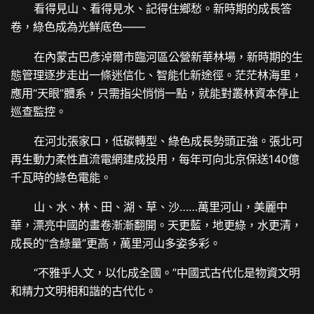
看得見山、看得見水、記得住鄉愁。新時期的成長答
卷，綠色成為光鮮底色——
在內蒙古巴彥淖爾市臨河區公營新華林場，新時期的生
態管理逐步走出一條迷信化、智能化新途徑。茫茫林海里，
應用“天眼”體系，只需指尖悄悄一點，就能對叢林資本停止
巡查監控。
在河北張家口，低碳轉型、綠色成長勢頭正強。張北可
再生動力柔性直流電網建成投用，每年可向北京保送140億
千瓦時的綠色電能。
山、水、林、田、湖、草、沙……萬里河山，美麗中
華，漂亮中國的畫卷漸漸翻開。天更藍，地更綠，水更清，
成長的“含綠量”更高，萬里河山多姿多彩。
“不雅乎人文，以化成全國。”中國式古代化是物資文明
和精力文明相和諧的古代化。