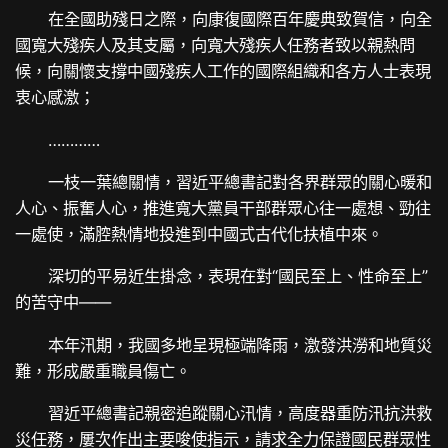
在全國助殘日之際，向康復國際百年慶典致賀信，向全
國寬大殘疾人及其支屬，向寬大殘疾人任務者致以親熱問
候，向關懷支撐中國殘疾人工作的國際組織和各方人士表現
衷心感激；
…………
一枝一葉總關情，習近平總書記對各界群眾的關心暖和
人心、振奮人心，推進寬大黨員干部群眾心往一處想、勁往
一處使，滿腔熱情地投進到中國式古代化扶植中來。
深切的平易近生掛念，表現在對“國民至上、性命至上”
的苦守中——
本年汛期，我國多地呈現極端降雨，激發洪澇和地質災
難，形成嚴重職員傷亡。
習近平總書記親密追蹤關心汛情，高度器重防汛抗洪救
災任務，屢次作出主要唆使指示，請求全力保證國民群眾性