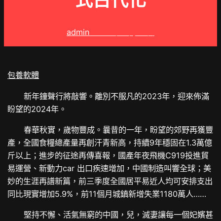
式古代化
admin
2024 年 1 月 5 日
包養軟體
新年鐘聲行將敲響。離別不服凡的2023年，迎來佈滿
盼望的2024年。
春華秋實，歲物豐成。曩昔的一年，盼望的郊野再獲豐
產，全國食糧總產量再創汗青新高，持續9年穩固在1.3萬億
斤以上；進步的征途再傳喜報，國產年夜飛機C919投進貿
易運營、新動力car 出口疾速增加，中國制造叫響全球；美
妙的生涯再譜新篇，前三季度全國居平易近人均可安排支出
同比現實增加5.9%，前11個月城鎮新增失業1180萬人……
堅持不懈、活氣無窮的中國，兒，滅妻讓每一個妃嬪甚