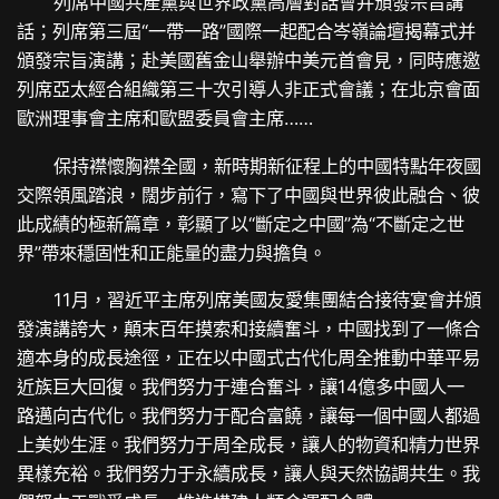
列席中國共產黨與世界政黨高層對話會并頒發宗旨講
話；列席第三屆“一帶一路”國際一起配合岑嶺論壇揭幕式并
頒發宗旨演講；赴美國舊金山舉辦中美元首會見，同時應邀
列席亞太經合組織第三十次引導人非正式會議；在北京會面
歐洲理事會主席和歐盟委員會主席……
保持襟懷胸襟全國，新時期新征程上的中國特點年夜國
交際領風踏浪，闊步前行，寫下了中國與世界彼此融合、彼
此成績的極新篇章，彰顯了以“斷定之中國”為“不斷定之世
界”帶來穩固性和正能量的盡力與擔負。
11月，習近平主席列席美國友愛集團結合接待宴會并頒
發演講誇大，顛末百年摸索和接續奮斗，中國找到了一條合
適本身的成長途徑，正在以中國式古代化周全推動中華平易
近族巨大回復。我們努力于連合奮斗，讓14億多中國人一
路邁向古代化。我們努力于配合富饒，讓每一個中國人都過
上美妙生涯。我們努力于周全成長，讓人的物資和精力世界
異樣充裕。我們努力于永續成長，讓人與天然協調共生。我