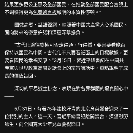
結果更多更公正惠及全部國民，在推動全部國民配合富饒上
不竭獲得更為
包養留言板
顯明的本質性停頓。”
國徽高懸、話語鏗鏘，映照著中國共產黨人心系國民、
面向將來的密意許諾和深邃深摯擔負。
“古代化途徑終極可否走得通、行得穩，要害要看能否
保持以國民為中間。古代化不只要看紙面上的目標數據，更
要看國民的幸福安康。”3月15日，習近平總書記在中國共
產黨與世界政黨高層對話會上的宗旨講話中，重點說明了成
長的價值旨回。
深切的平易近生掛念，表現在對各界群體的逼真關心中
——
5月31日，有著75年建校汗青的北京育英黌舍迎來了一
位特別的主人。這一天，習近平總書記離開黌舍，探望慰勞
師生，向全國寬大少年兒童慶祝節日。