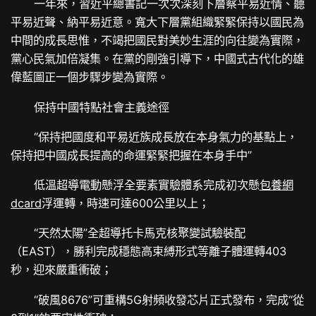
一年來，習近平總書記一次次深刻下層察平易近情、聽
平易近聲、納平易近意。寬大下層黨組織緊緊保持以國民為
中間的成長思惟，不竭把國民對美妙生涯的向往變為實際，
黨心民氣加倍凝集。在黨的剛強引導下，中國式古代化的雄
偉藍圖正一個步驟步變為實際。
保持中國特點社會主義途徑
“保持把國度和平易近族成長放在本身氣力的基點上，
保持把中國成長提高的命運緊緊把握在本身手中”
低溫超導電動懸浮全要素實驗體系完成初次懸
包養網
dcard
浮運轉，時速可達600公里以上；
“天然太陽”全超導托卡馬克核聚變試驗裝配
（EAST），勝利完成穩態高束縛形式等離子體運轉403
秒，迎來嚴重衝破；
“破風8676”可重構5G射頻收發芯片正式發布，完成“從