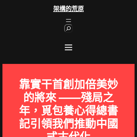
跳
架構的荒原
至
主
S
要
e
內
a
r
容
c
h
靠實干首創加倍美妙
的將來 ——殘局之
年，覓包養心得總書
記引領我們推動中國