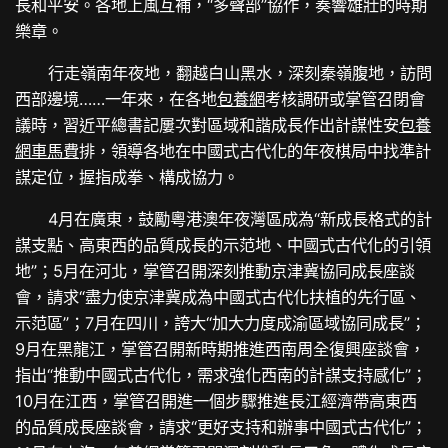
長和平安。各地上風互補，“多聲部”協作，奏響雄壯的時期
樂章。
行走嶺南年夜地，翻越白山黑水，深刻秦嶺腹地，訪問
西部邊境……一年來，在各地
包養網
考核調研或掌管召閉會
議時，習近平總書記屢次對區域和諧成長作出計謀性安
包養
網車馬費
排，領導各地在中國式古代化的年夜棋局中找準計
謀定位，握指成拳、構成協力。
4月在廣東，鼓勵粵港澳年夜灣區成為“新成長格式的計
謀支點、高東西的品質成長的示范地、中國式古代化的引領
地”；5月在河北，掌管召開深刻推動京津冀協同成長座談
會，請求“盡力使京津冀成為中國式古代化扶植的先行區、
示范區”；7月在四川，誇大“加大力度成渝區域協同成長”；
9月在黑龍江，掌管召開新時期推進西南周全復興座談會，
指出“推動中國式古代化，需求強化西南的計謀支持感化”；
10月在江西，掌管召開進一個步驟推進長江經濟帶高東西
的品質成長座談會，請求“更好支持和辦事中國式古代化”；