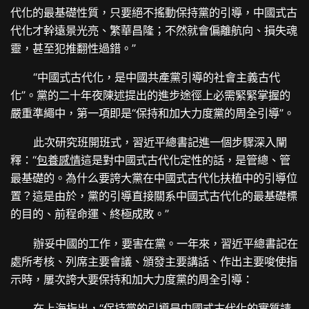
代化的最基礎性質，只要絕不搖動保持黨的引導，中國式古
代化才幹遠景光亮、繁華昌隆；不然就會偏離航向、損失魂
靈，甚至犯推翻性過錯。”
“中國式古代化，是中國共產黨引導的社會主義古代
化”。黨的二十年夜陳述提出的進步途徑上必需緊緊掌握的
嚴重準繩中，第一項即是“保持和加大力度黨的周全引導”。
此次研究班開班式，習近平總書記進一個步驟深入闡
釋：“
包養感情
這是對中國式古代化定性的話，是管總、管
最基礎的。為什么要誇大黨在中國式古代化扶植中的引導位
置？這是由於，黨的引導直接關系中國式古代化的最基礎標
的目的、前程命運、終極成敗。”
辦妥中國的工作，要害在黨。一年來，習近平總書記在
處所考核、列席主要會議、頒發主要講話、作出主要唆使指
示時，屢次誇大要保持和加大力度黨的周全引導：
在上海指出，“保持黨的引導是中國式古代化的實質請