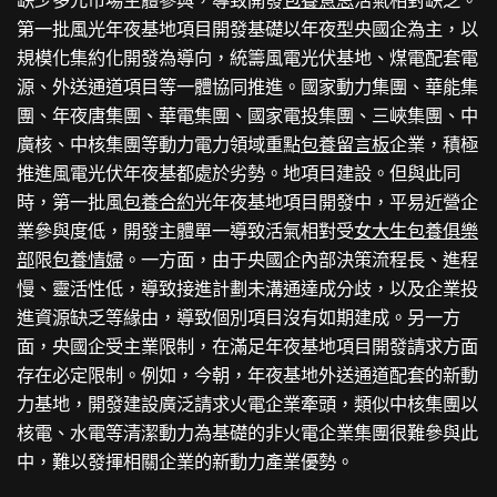
缺少多元市場主體參與，導致開發
包養意思
活氣相對缺乏。
第一批風光年夜基地項目開發基礎以年夜型央國企為主，以
規模化集約化開發為導向，統籌風電光伏基地、煤電配套電
源、外送通道項目等一體協同推進。國家動力集團、華能集
團、年夜唐集團、華電集團、國家電投集團、三峽集團、中
廣核、中核集團等動力電力領域重點
包養留言板
企業，積極
推進風電光伏年夜基都處於劣勢。地項目建設。但與此同
時，第一批風
包養合約
光年夜基地項目開發中，平易近營企
業參與度低，開發主體單一導致活氣相對受
女大生包養俱樂
部
限
包養情婦
。一方面，由于央國企內部決策流程長、進程
慢、靈活性低，導致接進計劃未溝通達成分歧，以及企業投
進資源缺乏等緣由，導致個別項目沒有如期建成。另一方
面，央國企受主業限制，在滿足年夜基地項目開發請求方面
存在必定限制。例如，今朝，年夜基地外送通道配套的新動
力基地，開發建設廣泛請求火電企業牽頭，類似中核集團以
核電、水電等清潔動力為基礎的非火電企業集團很難參與此
中，難以發揮相關企業的新動力產業優勢。