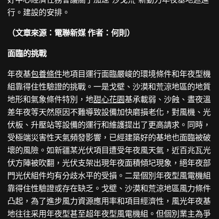
行。建設的安排。
（文章來源：電聯新媒 作者：何則）
面臨的挑戰
年夜基
包養條件
地項目運行面臨嚴峻的環境條件和年夜型機
組靠得住性驗證的挑戰。一是戈壁、沙漠和荒涼地區的地質
地形和氣象條件特別，地
甜心花園
基承載弱、沙蝕、晝夜溫
差年夜等天然原因不難導致設備加快磨損老化，對風機、光
伏板、升壓站等設備的運行和維護提出了更高請求。同時，
受極端災害性天氣頻發影響，已經建築好的基地也面臨被破
壞的風險。如新疆某光伏項目遭受年夜風天氣，近百兆瓦光
伏方陣被吹翻，光伏支架出現年夜面積傾圮現象，絕年夜部
門光伏組件均有分歧水平的受損。二是個別年夜型風電機組
靠得住性驗證或存在缺乏。戈壁、沙漠和荒涼地區風力條件
凸起，為了進步風力資源應用率和項目經濟性，風光年夜基
地往往采用年夜型甚至超年夜型風電機組。但個別業主為爭