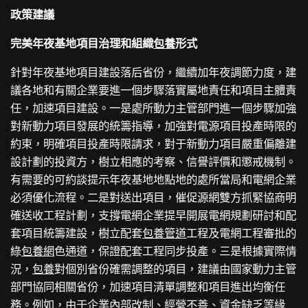
政策建議
完美年夜基地項目治理和組織
包養
形式
針對年夜基地項目建設落后省份，繼續加年夜調節力度，建
議各地和有關企業要進一個步驟落實屬地責任和項目主體責
任，加速項目建設。一是處所動力主管部門進一個步驟加強
對新動力項目發展的統籌指導，加強對電源項目投產時限的
約束，明確項目投產時限請求，對于新動力項目嚴重偏離建
設計劃的投資方，樹立相應的考察、信譽評價和懲戒機制。
有需要的可約談提示年夜基地地點地的處所當局和電網企業
必須優化流程。二是對送出項目，催促源網雙方抓緊協商明
確送收工程計劃，支撐電網企業提早開展電網規劃研討和配
套項目統籌建設，樹立配套
包養管道
工程及電網工程審批的
綠
包養網
色通道，保證配套工程同步投產。三是根據實際情
況，
包養
對個別省份確需調整的項目，建議由國家動力主管
部門協同相關省份，加速項目清單調整和項目進出均衡任
務。例如，由于企業內部改制、經營不善、資金缺乏等緣