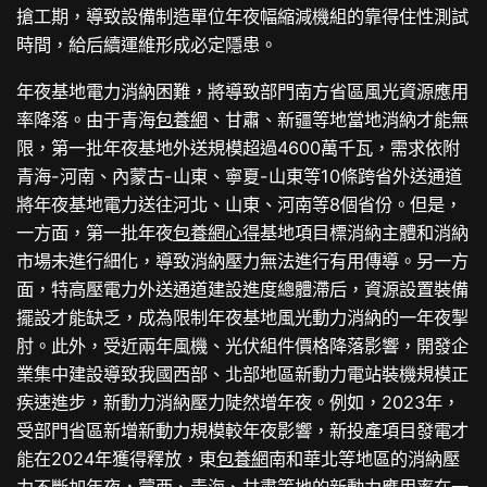
搶工期，導致設備制造單位年夜幅縮減機組的靠得住性測試
時間，給后續運維形成必定隱患。
年夜基地電力消納困難，將導致部門南方省區風光資源應用
率降落。由于青海
包養網
、甘肅、新疆等地當地消納才能無
限，第一批年夜基地外送規模超過4600萬千瓦，需求依附
青海-河南、內蒙古-山東、寧夏-山東等10條跨省外送通道
將年夜基地電力送往河北、山東、河南等8個省份。但是，
一方面，第一批年夜
包養網心得
基地項目標消納主體和消納
市場未進行細化，導致消納壓力無法進行有用傳導。另一方
面，特高壓電力外送通道建設進度總體滯后，資源設置裝備
擺設才能缺乏，成為限制年夜基地風光動力消納的一年夜掣
肘。此外，受近兩年風機、光伏組件價格降落影響，開發企
業集中建設導致我國西部、北部地區新動力電站裝機規模正
疾速進步，新動力消納壓力陡然增年夜。例如，2023年，
受部門省區新增新動力規模較年夜影響，新投產項目發電才
能在2024年獲得釋放，東
包養網
南和華北等地區的消納壓
力不斷加年夜，蒙西、青海、甘肅等地的新動力應用率在一