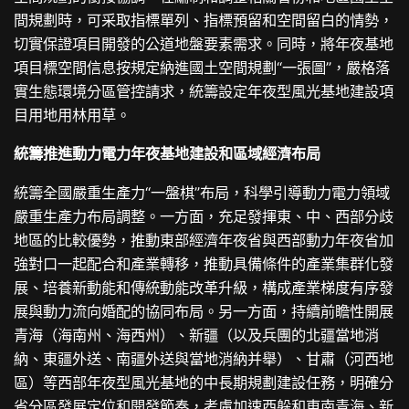
間規劃時，可采取指標單列、指標預留和空間留白的情勢，
切實保證項目開發的公道地盤要素需求。同時，將年夜基地
項目標空間信息按規定納進國土空間規劃“一張圖”，嚴格落
實生態環境分區管控請求，統籌設定年夜型風光基地建設項
目用地用林用草。
統籌推進動力電力年夜基地建設和區域經濟布局
統籌全國嚴重生產力“一盤棋”布局，科學引導動力電力領域
嚴重生產力布局調整。一方面，充足發揮東、中、西部分歧
地區的比較優勢，推動東部經濟年夜省與西部動力年夜省加
強對口一起配合和產業轉移，推動具備條件的產業集群化發
展、培養新動能和傳統動能改革升級，構成產業梯度有序發
展與動力流向婚配的協同布局。另一方面，持續前瞻性開展
青海（海南州、海西州）、新疆（以及兵團的北疆當地消
納、東疆外送、南疆外送與當地消納并舉）、甘肅（河西地
區）等西部年夜型風光基地的中長期規劃建設任務，明確分
省分區發展定位和開發節奏，考慮加速西躲和東南青海、新