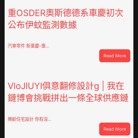
是
山
重OSDER奧斯德德系車慶初次
東
公布伊蚊監測數據
丨
臨
沂
市
汽車零件 新重慶-重…
國
:
Read More
民
重
病
OSDE
院
奧
高
斯
VloJIUYI俱意翻修設計g | 我在
擎
德
黨
鏈博會挑戰拼出一條全球供應鏈
德
旗
系
沖
車
鋒
慶
在
樂齡住宅設計 你有沒…
初
疫
:
Read More
次
情
VloJI
公