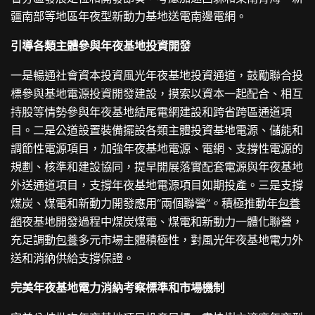
疆南部等地區年夜型新動力基地送電南邊電網。
引導各類主體參與年夜基地投資開發
一是暢通社會資本投資風光年夜基地投資通道，鼓勵聯合投
標參與基地電源投資開發建設，摸索以資本一起配合、相互
持股等情勢參與年夜基地結尾電網建設和跨省跨區通道項
目。二是公道設置裝備擺設各類主體投資基地電源、儲能和
調節性電源項目，加強年夜基地電源、電網、支撐性電源的
規劃、核準和建設協同，提早開展落實配套電源與年夜基地
外送通道項目，支撐年夜基地電源項目如期投產。三是支撐
煤炭、煤電和新動力開發應用“兩個聯營”。積極推動年
包養
網
夜基地開發過程中煤炭煤電、煤電和新動力一體化聯營，
充足調動
包養
多元市場主體積極性，對風光年夜基地電力外
送和消納供給支撐保證。
完美年夜基地電力消納考察標準和市場機制