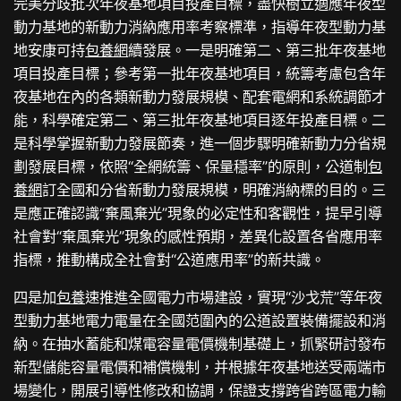
完美分歧批次年夜基地項目投產目標，盡快樹立適應年夜型
動力基地的新動力消納應用率考察標準，指導年夜型動力基
地安康可持
包養網
續發展。一是明確第二、第三批年夜基地
項目投產目標；參考第一批年夜基地項目，統籌考慮包含年
夜基地在內的各類新動力發展規模、配套電網和系統調節才
能，科學確定第二、第三批年夜基地項目逐年投產目標。二
是科學掌握新動力發展節奏，進一個步驟明確新動力分省規
劃發展目標，依照“全網統籌、保量穩率”的原則，公道制
包
養網
訂全國和分省新動力發展規模，明確消納標的目的。三
是應正確認識“棄風棄光”現象的必定性和客觀性，提早引導
社會對“棄風棄光”現象的感性預期，差異化設置各省應用率
指標，推動構成全社會對“公道應用率”的新共識。
四是加
包養
速推進全國電力市場建設，實現“沙戈荒”等年夜
型動力基地電力電量在全國范圍內的公道設置裝備擺設和消
納。在抽水蓄能和煤電容量電價機制基礎上，抓緊研討發布
新型儲能容量電價和補償機制，并根據年夜基地送受兩端市
場變化，開展引導性修改和協調，保證支撐跨省跨區電力輸