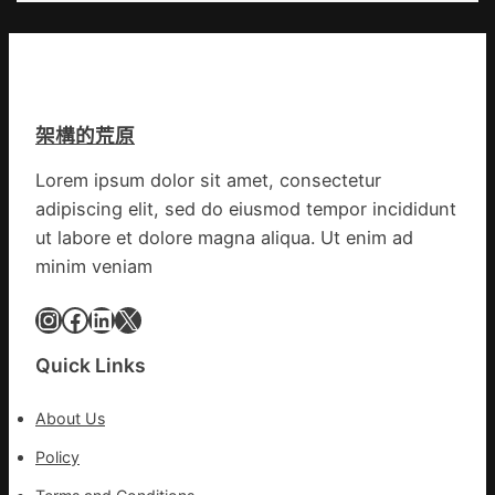
防
俱
布
控
意
伊
第
翻
蚊
森
修
監
和
設
測
診
架構的荒原
計
數
所
g
據
疫
Lorem ipsum dolor sit amet, consectetur
|
苗
adipiscing elit, sed do eiusmod tempor incididunt
我
一
在
ut labore et dolore magna aliqua. Ut enim ad
線
鏈
minim veniam
博
會
Instagram
Facebook
LinkedIn
X
挑
戰
Quick Links
拼
出
About Us
一
條
Policy
全