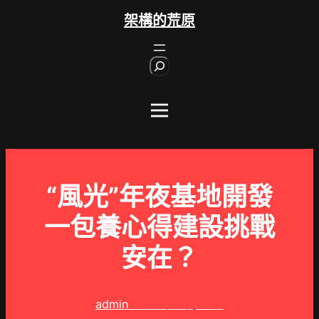
跳
架構的荒原
至
主
S
要
e
內
a
r
容
c
h
“風光”年夜基地開發
一包養心得建設挑戰
安在？
admin
2025 年 8 月 5 日