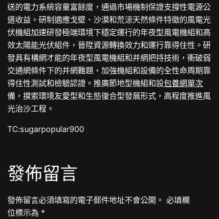
送的電力系統容量富餘度，通過市場機制保證支撐性電源公
道收益。研制適應戈壁、沙漠和荒涼天然條件特徵的風電光
伏機組加速研發極端環境下穩定運行的年夜型風電機組和高
效太陽能光伏組件，晉陞資源轉換效力和運行靠得住性。研
發具有構網才能的年夜型風電機組和并網把持技術，衝破弱
交通網條件下的并網難題，加強機組和設備的全性命周期靠
得住性測試和檢驗認證。推廣節地型機組和設
包養網單次
備，摸索環境友愛型和生態復合型發展形式，高程度推進風
光治沙工程。
TC:sugarpopular900
發佈留言
發佈留言必須填寫的電子郵件地址不會公開。
必填欄
位標示為
*