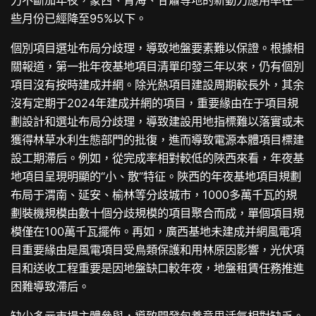
些月份已經降至95%以下。
個別項目選址布局分歧理，導致地盤要素難以保證。根據相
關報道，第一批年夜基地項目清單印發三年以來，仍有個別
項目沒有按時建成并網。除光熱項目建設周期較長外，其余
沒有定期于2024年建成并網的項目，重要緣由在于項目規
劃設計和選址布局分歧理，導致建設用地指標難以落實或未
獲得林草水利生態部門的批復，進而導致電源本體項目標建
設工期滯后。例如，從完成率相對較低的陜西來看，年夜基
地項目呈現明顯的“小、散”特征。陜西的年夜基地項目規劃
布局于渭南、延安、榆林等分歧城市，1000多萬千瓦的規
劃裝機規模由數十個分歧規模的項目聚合而成，單個項目規
模僅在100萬千瓦擺佈。再如，廣西基地未建成并網風電項
目重要緣由是風電項目受鳥類保護和用林原因影響，光伏項
目和送收工程重要是因地盤缺口較年夜，地盤租賃任務推進
困難導致滯后。