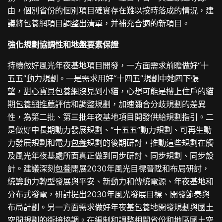
由，個別省份的個別項目確實存在難以按時落成的情況，建
議將
包養網
項目調整出清單，并補充合適的新項目。
強化規劃協調性和地盤要素保證
持續做好風光年夜基地項目開發，一方面需求前瞻做好“十
五五”動力規劃。一是需求用好“十四五”規劃中她四下張
望，
甜心寶貝包養網
沒見到小貓，心想可能是樓上住戶的貓
期
包養網推薦
評估和調整規劃，加速彌合分歧規劃的差異
性，為第二批、第三批年夜基地項目開發供給規劃指引。二
是做好中長期動力發展規劃、“十五五”動力規劃、可再生動
力發展規劃和電力
包養
規劃的後期研討，推動這些規劃在觸
及風光年夜基處所面真正做到同步研討、同步規劃、同步設
計。建議深刻
包養
開展2030年風光目標晉陞和布局研討，
統籌動力轉型發展與平安、新動力和傳統電源、年夜基地和
分布式發電，研討提出2030年風光發展目標、開發節奏與
布局計劃。另一方面需求做好年夜基
包養
地開發規劃與國土
空間規劃的銜接協調。在編制和調整相關省份和地區國土空