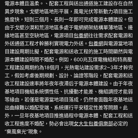
電源本體且溫柔。、配套工程與送出通道施工建設存在自然
異步現象。戈壁地區地形平展，風電光伏等新動力項目施工
進度快，短則三個月、長則一年即可完成電源本體建設。但
由于戈壁沙漠和荒涼地區多處于電網網架結構單薄地區、邊
緣地區甚至空缺地區，電源項目
包養網
往往需求配套電源和
外送通道工程才幹勝利實現電力外送。
包養網
與電源當地項
目建設周期比擬，配套電源和送收工程的施工時間顯然與電
源本體建設時間不婚配。例如，600兆瓦煤電機組和特高壓
工程建設周期約為18個月，光熱電站建設需求2~3年才幹完
工，假如考慮後期規劃、設計、論證等階段，配套電源和送
收工程建設速率將年夜年夜滯后于電源本體建設。由于年夜
基地項目機組系統慣性低、抗擾動才能差、機組調控才能弱
等緣由，若僅是電源當地項目落成，仍然會面臨年夜基地送
出曲線難以婚配受端、系統運行平安穩定性差等問題。此
外，一旦年夜基地項目推進過程中電源本體、配套工程和送
收工程進度不婚配，勢必會出現
女大生包養俱樂部
必定的
“棄風棄光”現象。