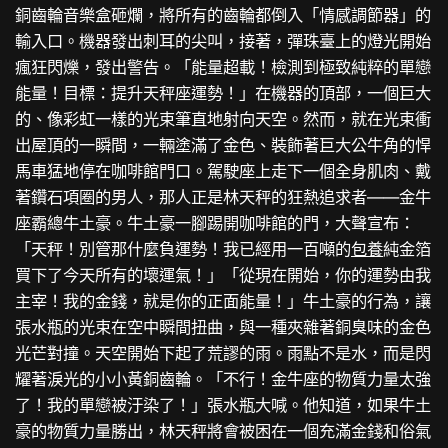
銅齒輪音樂盒砸爛，將所有的齒輪都倒入「情感調節器」的
輸入口。機器發出刺耳的尖叫，接著，彈珠臺上的燈光開始
瘋狂閃爍，發出警告。「能量超載！檢測到極致純粹的單戀
能量！目標：提升天秤座運勢！」在機器的頂部，一個巨大
的、像彩虹一樣的光束筆直地射向天空。然而，就在光束衝
出屋頂的一瞬間，一輛塗滿了金色、裝飾著巨大公牛角的悍
馬車猛地停在咖啡館門口。駕駛座上走下一個全身肌肉、戴
著鑽石項圈的男人，那人正是林天秤的狂熱追求者——金牛
座霸總牛土豪。牛土豪一腳踢開咖啡館的門，大聲宣布：
「天秤！別管那什麼負運勢！我已經用一百噸的
包養
純金箔
買下了今天所有的壞運氣！」「從現在開始，你的運勢由我
主宰！我的金錢，就是你的正面能量！」牛土豪的行為，讓
張水瓶的光束在空中瞬間扭曲，與一種夾雜著銅臭味的金色
光芒對撞。天空開始下起了荒謬的雨。雨點不是水，而是閃
耀著淚光的小小黃銅齒輪。「不行！金牛座的物質力量太強
了！我的單戀被汙染了！」張水瓶大喊。他知道，如果牛土
豪的物質力量勝出，林天秤將會被困在一個充滿金錢和俗氣