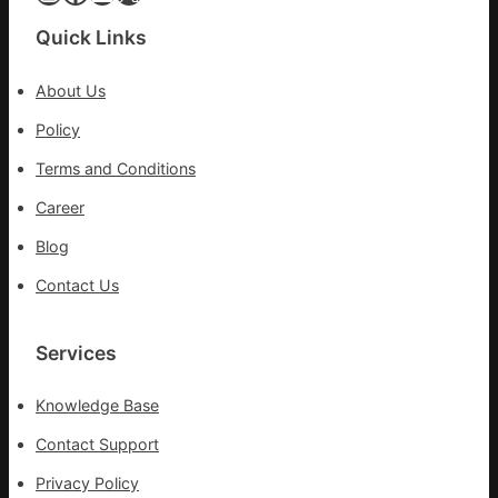
挑
戰
Quick Links
拼
出
About Us
一
條
Policy
全
Terms and Conditions
球
供
Career
應
Blog
鏈
Contact Us
Services
Knowledge Base
Contact Support
Privacy Policy