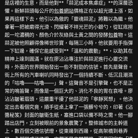
是店裡的生意，而是他對**「蒜泥成本焦慮症」**的深層恐
懼。新鮮蒜頭每公斤的
包養網站
價格正在以超光速上漲，如
果再這樣下去，他引以為傲的「靈魂蒜泥」將難以為繼。他
拿著一把被磨得光滑、閃耀著不祥光芒的小銀勺，從缸底撈
起一坨濃稠的、顏色介於灰綠與土黃之間的發酵
包養
物。這
蒜泥被他照顧得像稀世珍寶，每隔三小時，他就要用手指彈
一下缸邊，確保它能感受到**「溫和的震動」**，以助其在
精神上達到圓滿。就在廖沾沾專注於與蒜泥進行心靈交流
時，外面的世界開始發出一些不對勁的信號。首先是聲音。
街上所有的汽車喇叭同時發出了一個持續不斷、低沉且潮濕
的「咕嚕——咕嚕——」聲。這聲音不是引擎聲，也不是正
常的鳴笛聲，而像是一個巨大的、消化不良的胃在哀嚎。廖
沾沾皺著眉頭，這嚴重干擾了他蒜泥的「寧靜冥想」。他決
定出去看個究竟，順手從桌上拿了一張髒兮兮的，印著《沾
醬秘笈》封面的皺衛生紙，塞進口袋以備不時之需。他一腳
踏出店門，立刻被眼前的景象震驚了。整條城市的主幹道
上，數百個交通信號燈，從東邊到西邊，從高架橋到巷弄