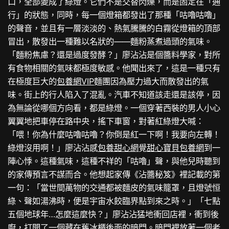
口，全部變成了綠燈。它們不是交替閃爍，而是固定在「通
行」的狀態，同時，每一個燈箱都發出了那種「咕嚕咕嚕」
的聲音，並且有一層淡淡的、熱氣騰騰的白霧從燈箱的頂部
冒出，散發出一種難以名狀的——麵粉蒸煮過頭的氣味。
「麵粉焦慮？還是過度發酵？」廖沾沾是個醬料學家，對所
有食物相關的氣味都極度敏感。他聞出來了，這是一種只有
在極度巨大的
包養網VIP
麵團因為壓力過大而散發出的氣
味。街上的行人陷入了混亂。汽車不知道該走還是該停，因
為無論從哪個方向看，都是綠燈。一個穿著西裝的男人小心
翼翼地把車停在路中央，搖下車窗，對著紅綠燈大喊：
「喂！你為什麼咕嚕咕嚕？你倒是紅一下啊！我要向左轉！
綠燈沒用啊！」廖沾沾感
包養甜心網
覺
甜心寶貝包養網
到一
陣心悸。這種氣味，這種不祥的「咕嚕」聲，與他兒時聽到
的家傳預言不謀而合。他想起家傳《沾醬秘笈》裡記載的第
一句：「當世間萬物的交通都被麵皮的氣味籠罩，且燈號恒
綠、聲如湯沸時，便是宇宙水餃臨界點到來之時。」「七點
五個地球年…怎麼這麼快？」廖沾沾猛地衝回店裡，衝到後
廚，打開了一個藏在舊冰櫃後面的暗門。暗門裡放著一個老