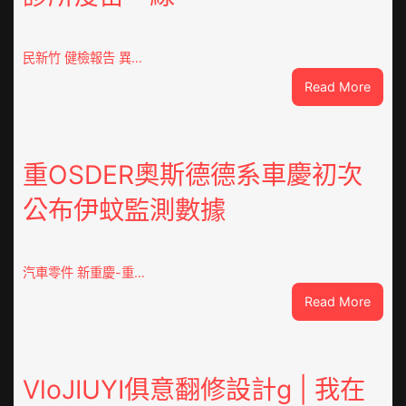
民新竹 健檢報告 異…
:
Read More
這
就
是
山
重OSDER奧斯德德系車慶初次
東
公布伊蚊監測數據
丨
臨
沂
市
汽車零件 新重慶-重…
國
:
Read More
民
重
病
OSDE
院
奧
高
斯
VloJIUYI俱意翻修設計g | 我在
擎
德
黨