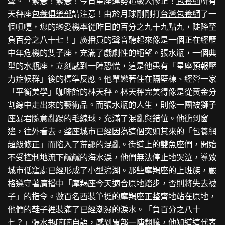
聲。「緊急！緊急！今日星座運勢超級大修正！
包養網
所有
天秤座
包養俱樂部
請注意！由於月球剛剛打
台灣包養網
了一
個噴嚏，您的戀愛機率從昨日的百分之九十九點九，陡降至
負百分之八十七！」廣播員的聲音聽起來像是一個正在經歷
中年危機的雙子座，充滿了戲劇性的絕望。張水瓶，一個典
型的水瓶座，立刻感到一陣恐慌，這是他患有「星座預報壓
力症候群」後的標準反應。他單戀著住在隔壁棟、經營一家
「平衡美學」咖啡館的林天秤。林天秤完美得像是從黃金分
割線中走出來的藝術品。而張水瓶的人生，則像一團被獅子
座暴君隨意亂踢的毛線球，充滿了混亂與錯位。他衝到窗
邊，往外看去。整座城市已經因為這個突如其來的「
包養網
超級修正」而陷入了荒謬的混亂。街道上的雙魚座們，開始
不受控制地流下鹹鹹的海水淚，他們無法停止地哭泣，導致
城市低窪處已經形成了小型潟湖。那些摩羯座的上班族，嚴
格遵守著廣播中「摩羯座今天適合原地踏步，否則將失去襪
子」的指令。數百名西裝筆挺的摩羯座正整齊地站在原地，
他們的鞋子裡裝滿了已經潮濕的淚水。「負百分之八十
七？」張水瓶喃喃自語，感到胃部一陣翻騰，他知道這代表