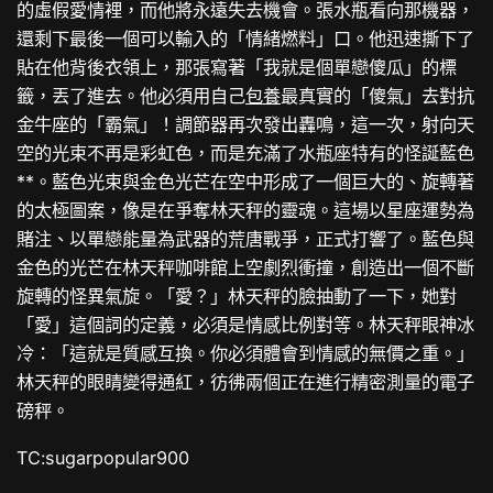
的虛假愛情裡，而他將永遠失去機會。張水瓶看向那機器，
還剩下最後一個可以輸入的「情緒燃料」口。他迅速撕下了
貼在他背後衣領上，那張寫著「我就是個單戀傻瓜」的標
籤，丟了進去。他必須用自己
包養
最真實的「傻氣」去對抗
金牛座的「霸氣」！調節器再次發出轟鳴，這一次，射向天
空的光束不再是彩虹色，而是充滿了水瓶座特有的怪誕藍色
**。藍色光束與金色光芒在空中形成了一個巨大的、旋轉著
的太極圖案，像是在爭奪林天秤的靈魂。這場以星座運勢為
賭注、以單戀能量為武器的荒唐戰爭，正式打響了。藍色與
金色的光芒在林天秤咖啡館上空劇烈衝撞，創造出一個不斷
旋轉的怪異氣旋。「愛？」林天秤的臉抽動了一下，她對
「愛」這個詞的定義，必須是情感比例對等。林天秤眼神冰
冷：「這就是質感互換。你必須體會到情感的無價之重。」
林天秤的眼睛變得通紅，彷彿兩個正在進行精密測量的電子
磅秤。
TC:sugarpopular900