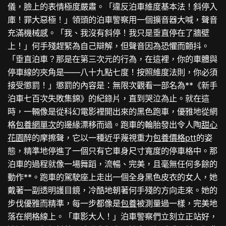
儀，臉上的表情極度嚴肅。「違反泊車維度基本法！斜停入
庫！罪大惡極！」領頭的泊車警察用一個擴音器大喊，聲音
充滿機械感。「我、我沒有斜停！我只是垂直停在了牆壁
上！」何手殘趕緊為自己辯解，但聲音因為恐懼而顫抖。
「垂直泊車？那是在第三次元的行為，在這裡，你的車體與
停車線的夾角是——八十九點七度！按照維度法則，你必須
接受懲罰！」懲罰的內容是：無限次觀看一部名為**《新手
泊車七百次失敗集錦》的紀錄片，直到哭泣為止。就在這
時，一輛像是從科幻電影裡開出來的黑色跑車，優雅地從網
格
包養網單次
的邊緣漂移而過。跑車的輪胎發出令人陶
甜心
花園
醉的摩擦聲，它以一種近乎蔑視重力
包養價格ptt
的姿
態，精準地停進了一個只有它車身尺寸寬度的停車格中。那
泊車的過程就像一場舞蹈，流暢、完美，且毫無任何多餘的
動作**。跑車的駕駛座上走出一個全身黑色皮衣的女人，她
戴著一副透明護目鏡，冷酷地朝著何手殘的方向走來。她的
步伐優雅而精準，每一步都像是
包養
被測量過一樣，完美地
落在網格線上。「車影大人！」泊車警察們立刻立正站好，