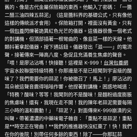
舊的、像是古代金屬保險箱的東西。他輸入了密碼：「一醬
二醋三油四辣五蒜泥」（這是醬料界的基礎公式，只有像他
這樣的傳統派才會用）。保險箱打開，裡面沒有黃金，只有
一個
包養
閃爍著詭異紅色光芒的儀器。這儀器很像一個老式
的對講機，但頂部插著一根彎曲的、像韭菜一樣的天線。他
顫抖著拿起儀器，按下通話鈕。儀器發出「滋——」的電流
聲，接著傳來一陣高八度、急促且充滿養生焦慮的聲音。
「喂！是廖沾沾嗎！快接聽！這裡是 K-999！
台灣包養網
宇宙水餃聯盟特級特務！你那邊是不是已經聞到宇宙級的酸
味了？我們需要你的蒜泥！你被徵召了！馬上！」廖沾沾的
耳朵被這聲音震得嗡嗡作響，他捏著對講機，困惑地喊道：
「特務？酸味？等等！我聞到的不是酸味！是麵粉過度膨脹
的焦慮味！還有，我現在走不開！我的陳年老蒜泥需要每隔
三小時的溫和震動！」「蒜泥？」對面傳來K-999崩潰的尖
叫聲，帶著濃濃的中藥味電子雜音：「重點不是蒜泥！重點
是**時空正在彎曲！**我們的推進器快沒紅棗了！快！我們
在你的後院！別帶任何多餘的東西！除了——你那缸蒜