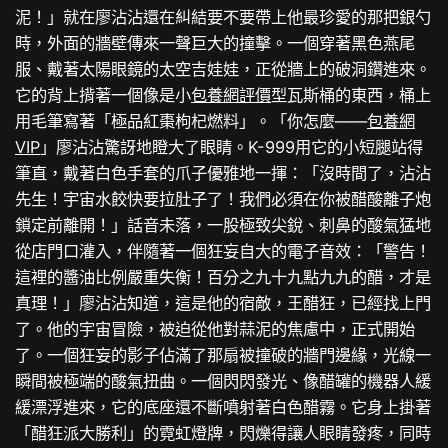
泥！」就在廖沾沾還在糾結要不要帶上他最珍愛的那把銀勺
時，外面的牆壁傳來一聲巨大的撞擊。一個穿著黑色燕尾
服、戴著太陽眼鏡的太空吉娃娃，正從牆上的破洞鑽進來。
它的背上揹著一個像是小
包養網評價
型瓦斯桶的東西，桶上
用毛筆寫著「極品紅棗枸杞燃料」。「你怎麼——
包養網
VIP
」廖沾沾驚訝地瞪大了眼睛。K-999用它的小短腿站得
筆直，戴著白色手套的爪子優雅地一揮：「沒時間了，沾沾
先生！宇宙水餃快要拉肚子了！我們必須在你被醋酸離子炮
鎖定前離開！」話音未落，一股極致尖銳、刺鼻的酸氣猛地
從店門口灌入，伴隨著一個狂妄自大的電子音效：「警告！
這裡的醬油比例嚴重失衡！百分之九十九點九九的醋，才是
真理！」廖沾沾知道，這是他的宿敵，王醋狂，已經找上門
了。他的宇宙冒險，被迫從他對蒜泥的焦慮中，正式開始
了。一個狂妄的影子佔滿了那扇被撞破的牆門邊緣，光線一
瞬間被極端的酸氣扭曲。一個閃閃發光、像醋罐的機器人緩
緩漂浮進來，它的底座還不斷噴射著白色醋霧。它身上掛著
「醋狂派大勝利」的霓虹燈牌，閃爍得讓人眼睛發疼，同時