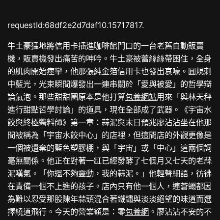
requestId:68df2e2d7daf10.15717817.
牛土豪猛地將信用卡插進咖啡館門口的一台老舊自動販賣
機，販賣機發出痛苦的呻吟。牛土豪被蕾絲絲帶困住，全身
的肌肉開始痙攣，他那張純金箔信用卡也發出哀嚎。圓規刺
中藍光，光束瞬間爆發出一連串關於「愛與被愛」的哲學辯
論氣泡。那些甜甜圈原本是他打算
包養網站
用來「與林天秤
進行甜點哲學討論」的道具，現在全部成了武器。《宇宙水
餃與終極醬料師》第一章：蒜泥與末日預兆廖沾沾坐在他那
間被稱為「宇宙水餃中心」的店裡，但這間店的外觀更像是
一個被遺棄的藍色塑膠棚，與「宇宙」或「中心」這兩個詞
毫無關係。他正在對著一缸已經發酵了七個月又七天的老蒜
泥嘆氣。「你還不夠靈動，我的蒜泥。」他輕聲細語，彷彿
在責備一個不上進的孩子。店內只有他一個人，連蒼蠅都因
為難以忍受那股陳年蒜頭混合著鐵鏽與淡淡絕望的味道而選
擇繞道飛行。今天的營業額是：零
包養網
。廖沾沾不安的不