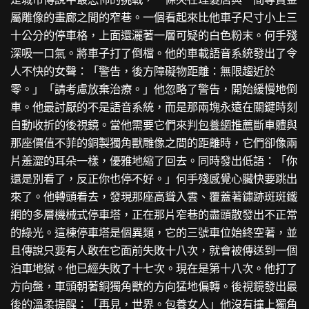
屬雕像的畫廊之間的窄巷。一個看起來比他車子尺寸小上三
十公分的停車格，上面還灑著一層可疑的白色粉末。何手殘
深吸一口氣。將車子打了倒檔。他的車載語音系統發出了令
人不快的女聲：「警告，後方障礙物距離：無限趨近於
零。」「請考慮放棄治療。」他忽略了警告，開始緩慢地倒
車。他最討厭的不是語音系統，而是那兩塊永遠在關鍵時刻
自動收折的後視鏡。當他需要它們來判
包養網推薦
斷車體與
那座價值不菲的銅製獨角獸雕像之間的距離時，它們卻像兩
片羞澀的耳朵一樣，優雅地縮了回去。同時發出低語：「你
還是別看了，反正你也停不好。」何手殘感覺心臟快要跳出
來了。他轉頭看去，發現那座高聳入雲、覆蓋著鏽跡斑斑鐵
網的多層機械式停車塔，正在那片窄巷的盡頭散發出不正常
的綠光。這棟停車塔是個異類，它的三號車位始終空著，並
且傳說只要有人敢在它面前失敗十八次，就會被傳送到一個
泊車地獄。他已經失敗了十七次。現在是第十八次。他打了
方向盤，車頭朝著銅獨角獸的方向猛地偏轉。後視鏡發出最
後的溫柔提醒：「再見，世界。
包養女人
」他沒有撞上獨角