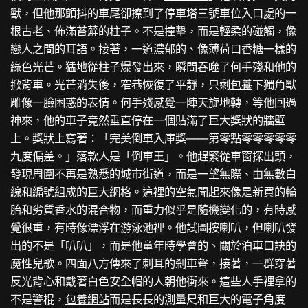
獸，但他那顫抖的車尾卻擦到了停車塔三號車位入口處的一
根古老、佈滿苔蘚的柱子。不是撞擊，而是輕柔的碰觸，像
戀人之間的耳語。接著，一道濃郁的、像薄荷口香糖一樣的
綠色光芒。猛地從柱子爆發出來，瞬間吞噬了何手殘和他的
掀背車。光芒消失後，窄巷恢復了平靜，只剩
包養
下獨角獸
雕像一臉困惑的表情。何手殘感覺一陣天旋地轉，等他回過
神來，他的車子竟然垂直停在一個貼滿了巨大獎狀的牆壁
上。獎狀上寫著：「完美倒車入庫獎——第零點零零零零零
九度偏差。」落款人是「倒車王」。他趕緊從車窗探出頭，
發現周圍不再是熟悉的城市街道，而是一望無際、由無數白
線和編號組成的巨大網格。這裡的空氣聞起來像是新買的輪
胎和劣質香水的混合物，而重力似乎是隨機變化的，有時感
覺很重，有時像漂浮在游泳池裡。他試圖按喇叭，但喇叭發
出的不是「叭叭」，而是他童年時學會的、關於泊車口訣的
魔性兒歌。四面八方傳來了刺耳的剎車聲，接著，一群穿著
反光背心和戴著白色安全帽的人朝他衝來。這些人手裡拿的
不是警棍，
包養網站
而是長長的測量尺和巨大的電子角度