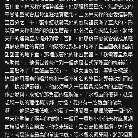
著什麼。林天秤的運勢越差，他那股積壓已久、無處安放的
單戀能量就會越發瘋狂地實體化。上次林天秤的戀愛運勢跌
至百分之二十，張水瓶就發現他的廚房裡長滿了巨大的、形
狀是林天秤側臉的粉紅色蘑菇。他必須在今天結束前，將林
天秤的運勢至少提升到零。否則，他那份單戀就會變成某種
具備攻擊性的實體。他緊張地跑進他堆滿了星座圖表和過期
甜甜圈的地下室，那裡放著他的秘密武器。「我需要星象學
輔助儀！」他衝
包養條件
到一個像是老式彈珠臺的機器前，
上面貼滿了「巨蟹座已哭」、「處女座勿碰」等警告標籤。
這是他用廢棄的唱片機和一個不知名的外星計算器改造而成
的「情感調節器」。他必須輸入一種極具感染力的正面情緒
作為燃料，來抵抗那負面的運勢波。「水瓶座的優勢，就是
超脫一切的理性與冷靜…才怪！我只有一腔熱血的傻氣
啊！」他絕望地低吼。他看了一眼腳邊。那裡放著一個他為
林天秤準備了兩年的禮物：一個用一萬塊小小的天秤座黃銅
齒輪組成的音樂盒。他從未送出，因為害怕被拒絕。這份害
怕，就是純度最高的單戀情感。張水瓶咬緊牙關，將那個黃