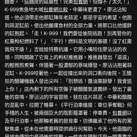
麵香。「這麵皮的延展性！完美
包養網
！但撐不了太久！」
K-999焦急地大喊
包養網比較
，中藥味更濃了。廖沾沾知
道，他必須帶走他那缸陳年老蒜泥，那是宇宙的希望。他跑
到蒜泥缸前，使出他搬運食材的全部力量，將那口比他還胖
的缸抱起。「走！K-999！我們要從後院逃跑！別再管你的
紅棗枸杞燃料了！」「不行！燃料是文明的基礎！沒了紅棗
我飛不遠！」吉娃娃特務抗議。它用小嘴咬住廖沾沾的衣
領，同時開啟了它背上的枸杞推進器。推進器發出「滋滋」
的輕微煎煮聲，伴隨著一股濃郁的蔘味爆發。廖沾沾抱著蒜
泥缸、K-999咬著他，一起從撞出來的洞口衝向後院。王醋
狂的醋罐機器人發出尖叫：「別想逃！醬油黨餘孽！我會追
上你！」店內剩下的所有空盤子被醋酸氣波震碎，發出了最
後的哀鳴。廖沾沾的宇宙冒險，就在這片蒜泥、中藥和醋酸
的混亂中，拉開了帷幕。《平行泊車維度：車位爭奪戰》何
手殘的人生，被兩個巨大的陰影籠罩著：停車費，
包養網
以
及平行泊車。他那輛老舊的掀背車，彷彿繼承了他所有的駕
駛焦慮，從未在他需要時提供過任何幫助。今天，他面臨的
是城市傳說中最恐怖的挑戰，一條夾在理髮店與一間專賣金