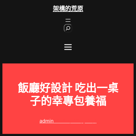
跳
架構的荒原
至
主
S
要
e
內
a
r
容
c
h
飯廳好設計 吃出一桌
子的幸專包養福
admin
2025 年 10 月 3 日