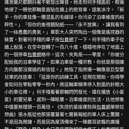
連測量尺都顫抖著不敢發出聲音。她走到何手殘面前，輕蔑
地掃了一眼他那輛垂直貼在牆上的掀背車，語氣冰冷。「新
手，你的車技像一團混亂的毛線球。你污染了泊車維度的純
粹性。」「但你的後視鏡貼紙——『永不放棄』，讓我看到
了一絲愚蠢的勇氣。」車影大人突然掏出一個像是遙控器的
裝置，對著何手殘的車子按
包養網
了一下。何手殘的車子從
牆上脫落，在空中旋轉了一百八十度，穩穩地停在了地面上
的一個停車
包養網
格中。這次，夾角是——零度。「你被分
配給我的泊車學徒了。如果泊車是一種宗教，你就是那個連
方向盤都沒摸過的新信徒。」她指了指旁邊一輛像是巨型嬰
兒車的改造車：「這是你的訓練工具，從現在開始，你得學
會如何在零點零零一秒內，將這輛車精準停入對面的針眼大
小的車位裡。」何手殘看著那輛閃閃發光、還在播放《小星
星》的嬰兒車，感到一陣眩暈。泊車維度的生活，比他想象
中還要無理頭一百萬倍。《失控的星座運勢與
包養網
單戀狂
想曲》張水瓶從他那張覆蓋著七層舊報紙的單人床上驚醒，
不是因為鬧鐘，而是因為屋頂傳來了一陣震耳欲聾的廣播