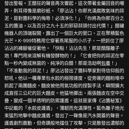
發出警報。王醋狂的聲音再次響起，這次帶著金屬回音的嘲
弄，刺耳得像是磨砂紙。「廖沾沾！你那充滿腐敗氣味的蒜
泥，是對醬料學的侮辱！必須淨化！」「你將為你那百分之
五的醬油，以及百分之九十五的邪惡蒜頭付出代價！」醋罐
機器人的頂端裂開，露出了一個巨大的管口，正在聚積藍色
光芒。K-999特務用它穿著燕尾服的小爪子，一把抓住了廖
沾沾的褲腳催促著他。「快點！沾沾先生！那是醋酸離子
炮！專門用來溶解有機發酵物的！」「它會把你的蒜泥在零
點一秒內變成無菌的、純淨的白醋！那是浩劫啊
包養
！」
「不准動我的蒜泥！」廖沾沾發出了醬料學家對待信仰般的
怒吼。他以一種專業包水餃的極限速度，從旁邊的麵粉堆中
抓起了兩團麵皮。麵皮被他用氣功般的捏製手法，瞬間擴大
成直徑三公尺的巨大麵皮。他猛地擲出，兩張麵皮在空中交
疊，變成一個半透明的防禦護盾。這就是家傳《沾醬秘笈》
中記載的「水餃皮護盾」，薄韌而充滿彈性。藍色離子炮光
束猛烈地擊中麵皮護盾，發出了一聲像是汽水開蓋的聲音。
護盾劇烈震動，但奇蹟般地擋住了攻擊，只是散發出濃郁的