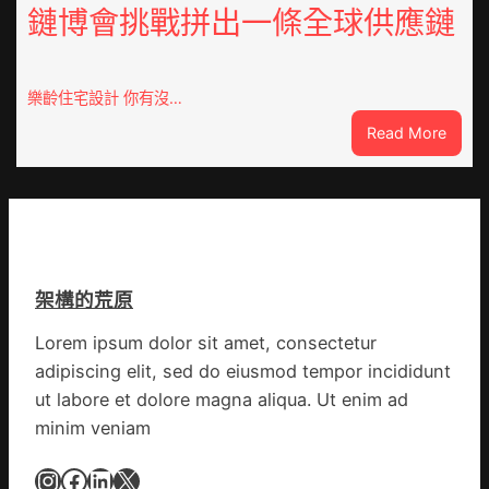
鏈博會挑戰拼出一條全球供應鏈
德
旗
系
沖
車
鋒
慶
在
樂齡住宅設計 你有沒…
初
疫
:
Read More
次
情
VloJI
公
防
俱
布
控
意
伊
第
翻
蚊
森
修
監
和
設
測
診
架構的荒原
計
數
所
g
據
疫
Lorem ipsum dolor sit amet, consectetur
|
苗
adipiscing elit, sed do eiusmod tempor incididunt
我
一
在
ut labore et dolore magna aliqua. Ut enim ad
線
鏈
minim veniam
博
會
Instagram
Facebook
LinkedIn
X