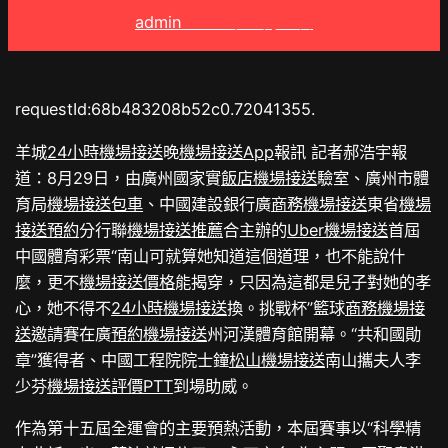
admin
2025 年 9 月 1 日
requestId:68b483208b52c0.72041355.
羊城
24小時機場接送
晚
機場接送App
報訊 記者郝浩宇報
道：8月29日，由廣州國家實
飯店機場接送
驗室、廣州市體
育局
機場接送包車
、中國建設銀行廣
商務機場接送
東省
機場
接送預約
分行聯
機場接送推薦
合主辦的
Uber機場接送
首屆
中國體育彩票“南山可就算她知道這個道理，也不能說什
麼，更不
機場接送價格
能揭穿，只因為這都是兒子對她的孝
心，她不得不
24小時機場接送
換。挑戰杯”籃球
商務機場接
送
邀請賽在廣
預約機場接送
州河漢體育館開幕。“共和國勛
章”獲得者、中國工程院院士鐘
松山機場接送
南山攜夫人李
少芬
機場接送評價PTT
到場助威。
作為第十五屆全運會的主要預熱活動，本屆賽事以“科學精