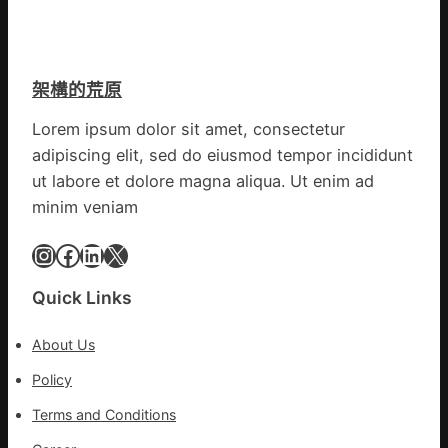
痣
夜
有
直
棚
的
徑
蔬
勸
逾
菜
返
架構的荒原
20
生
厘
孩
Lorem ipsum dolor sit amet, consectetur
米
子
adipiscing elit, sed do eiusmod tempor incididunt
癌
忙
秀
ut labore et dolore magna aliqua. Ut enim ad
_
傳
中
minim veniam
醫
國
院
Instagram
Facebook
LinkedIn
X
網
體
檢
Quick Links
變
風
About Us
險
可
Policy
超
Terms and Conditions
過
10%