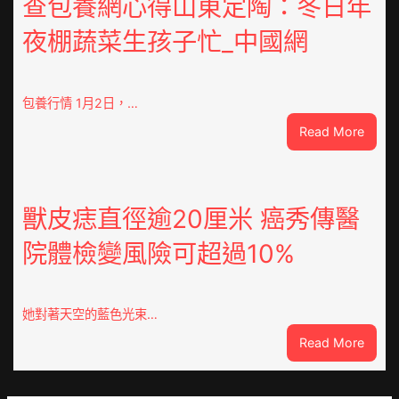
查包養網心得山東定陶：冬日年
隊
夜棚蔬菜生孩子忙_中國網
上
高
速？
內
包養行情 1月2日，…
蒙
:
Read More
古
查
高
包
速
養
回
網
獸皮痣直徑逾20厘米 癌秀傳醫
OSDE
心
奧
院體檢變風險可超過10%
得
斯
山
德
東
零
定
件
她對著天空的藍色光束…
陶：
商
:
Read More
冬
應：
獸
日
已
皮
年
所