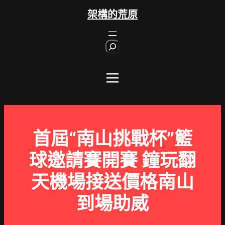
跳
架構的荒原
至
主
S
要
e
內
a
r
容
c
h
首屆“南山挑戰杯”籃
球邀請賽開賽 鐘玩翻
天機場接送價格南山
到場助威