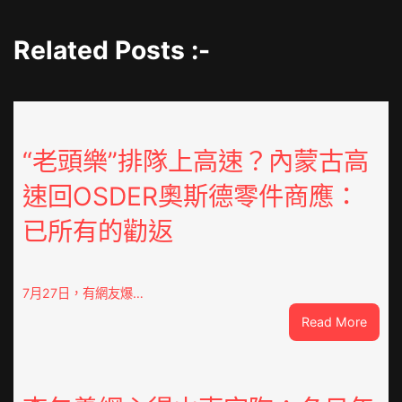
Related Posts :-
“老頭樂”排隊上高速？內蒙古高
速回OSDER奧斯德零件商應：
已所有的勸返
7月27日，有網友爆…
:
Read More
“老
頭
樂”
排