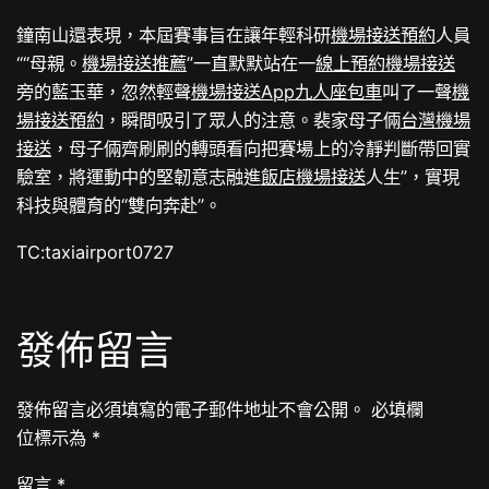
鐘南山還表現，本屆賽事旨在讓年輕科研
機場接送預約
人員
““母親。
機場接送推薦
”一直默默站在一
線上預約機場接送
旁的藍玉華，忽然輕聲
機場接送App
九人座包車
叫了一聲
機
場接送預約
，瞬間吸引了眾人的注意。裴家母子倆
台灣機場
接送
，母子倆齊刷刷的轉頭看向把賽場上的冷靜判斷帶回實
驗室，將運動中的堅韌意志融進
飯店機場接送
人生”，實現
科技與體育的“雙向奔赴”。
TC:taxiairport0727
發佈留言
發佈留言必須填寫的電子郵件地址不會公開。
必填欄
位標示為
*
留言
*