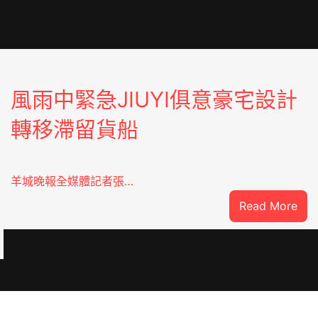
風雨中緊急JIUYI俱意豪宅設計
轉移滯留貨船
羊城晚報全媒體記者張…
:
Read More
風
雨
中
緊
急
：
JIU