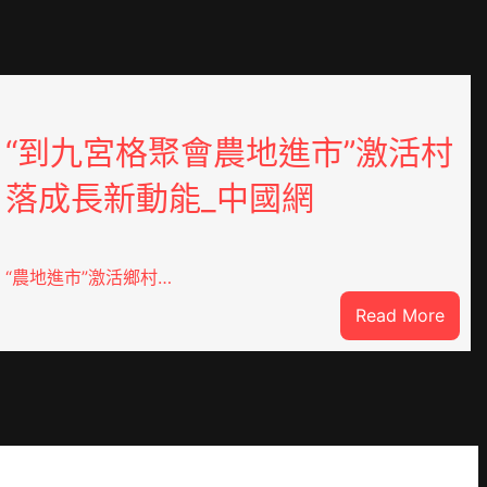
“到九宮格聚會農地進市”激活村
落成長新動能_中國網
“農地進市”激活鄉村…
:
Read More
“到
九
宮
格
聚
YI
會