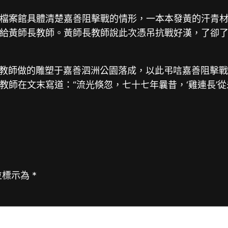
檔案館具體清楚嘉善阻擊戰的情形，一本本發黃的汗青
給黃師長教師。黃師長教師說此次憑吊抗戰好漢，了卻
黃師長教師做的雕塑于嘉善泗洲公園落成，以此弔唁嘉善阻擊
教師在文末寫道：“流光倏忽，七十七年曩昔，‘雞連長’
位標示為
*