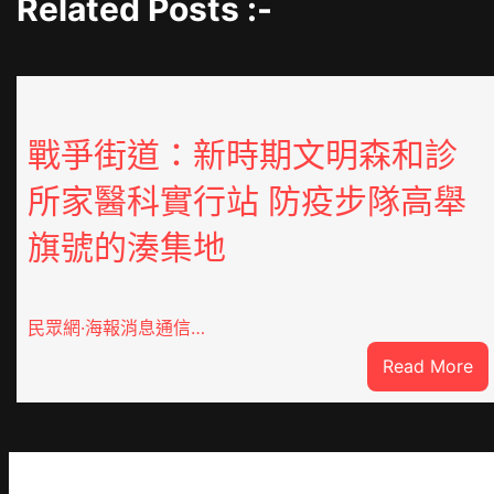
Related Posts :-
戰爭街道：新時期文明森和診
所家醫科實行站 防疫步隊高舉
旗號的湊集地
民眾網·海報消息通信…
:
Read More
戰
爭
街
道