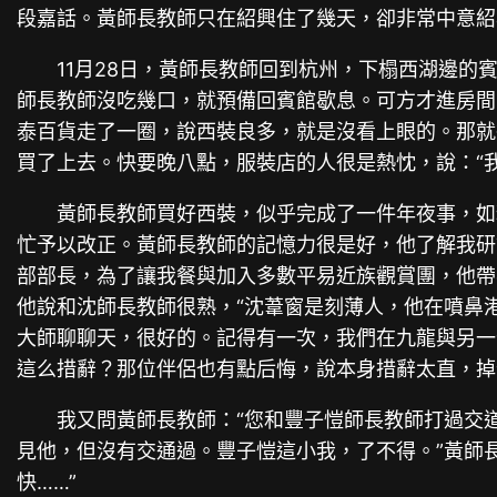
段嘉話。黃師長教師只在紹興住了幾天，卻非常中意紹
11月28日，黃師長教師回到杭州，下榻西湖邊的
師長教師沒吃幾口，就預備回賓館歇息。可方才進房間
泰百貨走了一圈，說西裝良多，就是沒看上眼的。那就
買了上去。快要晚八點，服裝店的人很是熱忱，說：“
黃師長教師買好西裝，似乎完成了一件年夜事，如
忙予以改正。黃師長教師的記憶力很是好，他了解我研
部部長，為了讓我餐與加入多數平易近族觀賞團，他帶
他說和沈師長教師很熟，“沈葦窗是刻薄人，他在噴鼻
大師聊聊天，很好的。記得有一次，我們在九龍與另一
這么措辭？那位伴侶也有點后悔，說本身措辭太直，掉
我又問黃師長教師：“您和豐子愷師長教師打過交
見他，但沒有交通過。豐子愷這小我，了不得。”黃師
快……”