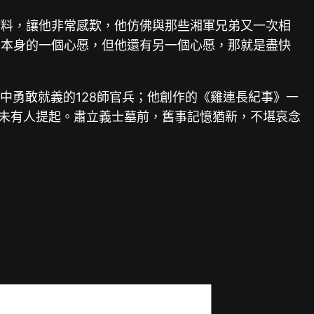
材料，讓他非常感歎，他仿佛與那些湘軍兄弟又一次相
了本身的一個心愿，但他還有另一個心愿，那就是盡快
戰中勇敢就義的128師官兵；他創作的《雞連長紀事》一
從未有人提起。肅立義士墓前，舊事記憶猶新，不堪哀念