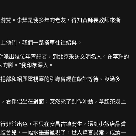
杭州游覽。李輝是我多年的老友，得知黃師長教師來浙
接上他們，我們一路搭車往往紹興。
屋”派出幾位年青記者，到北京采訪文明名人。在李輝的
人的腳。”我印象深入。
宣揚部和紹興電視臺的引導曾經在飯館等待。沒過多
高，看伴侶坐在對面，突然來了創作沖動，拿起茶幾上
之行非常出色，不只在安昌古鎮寫生，還到小飯店品嘗
紛歧會兒，一幅水墨畫呈現了，世人驚喜異常，成績一