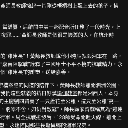
。黃師長教師撿起一片剛從梧桐樹上飄上去的葉子，拂
》當編纂，后離開中美一起配合所任務了一段時光，上
年夜罪……”黃師長教師是個很是懷舊的人，在杭州時
的“雞連長”！黃師長教師說他小時辰就跟湘軍在一路，
“嘉善阻擊戰”詮釋了中國甲士不平不撓的抗戰精力，永
個“雞連長”的雕塑，送給嘉善。
史辦檔案館的同道的陪伴下，黃師長教師離開泗洲公園，
知我們這些就義的抗日好漢
瑜伽教室
都是湘西人，本身
部的主廚劉四寶養了一只蘆花至公雞，這只至公雞“高一
，窮啄不舍，如仇對敵寇”，師長顧家齊戲稱其為“雞連
它行軍。周全抗戰迸發后，128師受命開赴火線，離開上
雕塑，永遠陪同那些長逝異鄉的湘軍兄弟。