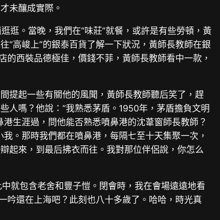
法才未釀成實際。
逛逛。當晚，我們在“味莊”就餐，或許是有些勞頓，黃
往“高峻上”的銀泰百貨了解一下狀況，黃師長教師在銀
裝店的西裝品德極佳，價錢不菲，黃師長教師看中一款，
意間提起一些有關他的風聞，黃師長教師聽后笑了，趕
人嗎？他說：“我熟悉茅盾。1950年，茅盾擔負文明
鼻港生涯過，問他能否熟悉噴鼻港的沈葦窗師長教師？
小我。那時我們都在噴鼻港，每隔七至十天集聚一次，
爭辯起來，到最后拂衣而往。我對那位伴侶說，你怎么
此中就包含老舍和豐子愷。閉會時，我在會場遠遠地看
豐一吟還在上海吧？此刻也八十多歲了。哈哈，時光真