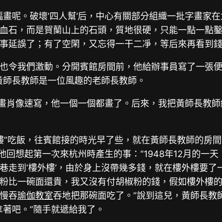
幅畫呢。破壞‘四人幫’后，中心有關部分組織一批字畫家
血石，而是賀蘭山上的石頭，質地很硬，只能一點一點
事延誤了；有了空閑，又忘得一干二凈，等后來再看到錢
也令我們激動。分開賓館房間前，他給辦事員寫了一張便
黃師長教師是一位風趣的老師長教師。
師畫肖像速寫，他一個一個都畫了。后來，我把黃師長教師
外樓”吃飯，往賓館接的時光早了些，就在黃師長教師的房
他回想起第一次來杭州時產生的事：“1948年12月的
巷走到‘樓外樓’，由於身上沒帶幾多錢，就在樓外樓要了
粉比一碗面還貴，我又沒有付胡椒粉的錢，假如樓外樓
慢吞
瑜伽教室
吞地把那碗面吃了。”說到這兒，黃師長教
拿著吧。”隨手就遞給我了。