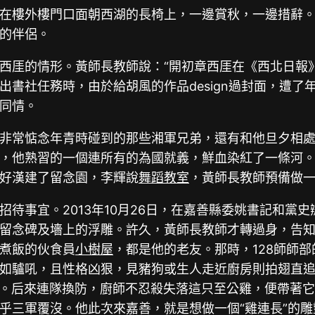
在樓外樓門口面朝西湖的長椅上，一邊賞秋，一邊措辭
的伴侶。
西厓的情形。黃師長教師說：“開初章西厓在《西北日報
書社任務時，由於給胡風的作品design過封面，遭了
同情。
非常惦念年青時碰到的那些湘軍兄弟，還有和他旦夕相處
，他熟習的一個連所有的為國就義，鮮血染紅了一條河。
好漢建了留念園，李輝說
舞蹈教室
，黃師長教師預備做一
待事宜。2013年10月26日，在嘉善縣委姚書記和黨
留念碑及墻上的浮雕。許久，黃師長教師才轉過身，告
煮飯的伙食員
小樹屋
，都是他的老友。那時，128師師
如驢吼，且性格凶狠，見豬狗或生人走近廚房則拍翅直追
懂事。后來連隊換防，廚師不忍殺失落這只至公雞，便帶著
乎三軍覆沒。他此次來嘉善，就是想做一個“雞連長”的