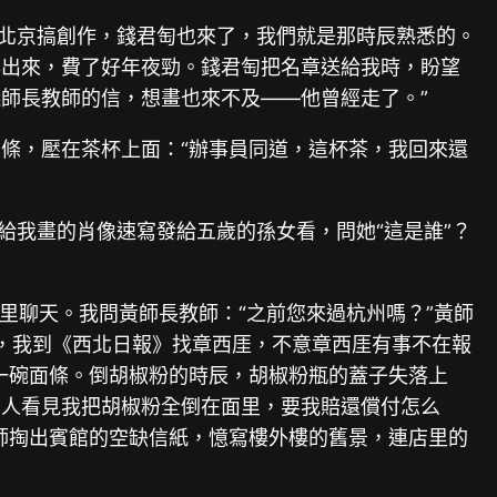
在北京搞創作，錢君匋也來了，我們就是那時辰熟悉的。
鑿出來，費了好年夜勁。錢君匋把名章送給我時，盼望
師長教師的信，想畫也來不及——他曾經走了。”
條，壓在茶杯上面：“辦事員同道，這杯茶，我回來還
給我畫的肖像速寫發給五歲的孫女看，問她“這是誰”？
間里聊天。我問黃師長教師：“之前您來過杭州嗎？”黃師
一天，我到《西北日報》找章西厓，不意章西厓有事不在報
一碗面條。倒胡椒粉的時辰，胡椒粉瓶的蓋子失落上
的人看見我把胡椒粉全倒在面里，要我賠還償付怎么
師掏出賓館的空缺信紙，憶寫樓外樓的舊景，連店里的