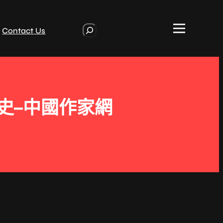
S
Contact Us
e
a
r
c
h
史–中國作家網