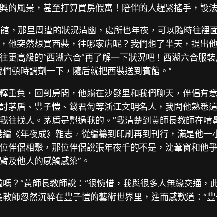
興的風景，甚至打算買房假寓！陪伴的人趕緊搖手，設
賓館，那里周遭的狀況清幽，處所也年夜，可以隨時往裡面
，他突然想買西裝，往哪家店呢？我們想了半天，提出他
往更高級的“西湖六合”再了解一下狀況吧！西湖六合服
我們頓時調劑一下，隨后就把西裝送到賓館。”
釋重負。回到房間，他躺在沙發里和我們聊天，伴侶有
討茅盾、豐子愷、錢君匋等浙江文明名人，我問他熟悉這些
我往找人。茅盾是幫過我的。”我清楚到黃師長教師在噴
港編《年夜成》雜志，從編纂到印刷再到刊行，滿是他一
位伴侶相聚，那位伴侶說張年夜千的不是，沈葦窗和他
臂及他人的感觸感染”。
道嗎？”黃師長教師說：“很惋惜，我與很多人無緣交通，
長教師忽然沉醉在豐子愷的藝術世界里，進而感歎道：“