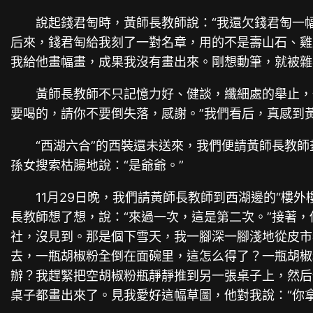
說起錢君匋時，黃師長教師說：“我還欠錢君匋一
后來，錢君匋給我刻了一對名章，用的不是壽山石、雞
我給他畫幅畫，成果我沒有畫出來。剛想動筆，就被雜
黃師長教師不只記憶力好、健談，纖細處的舉止，
要喝的，請你不要倒失落，感謝。”我們看后，真感到
“西湖六合”的西裝還未送來，我們便請黃師長教
孫女搜索枯腸地說：“是爺爺。”
11月29日晚，我們請黃師長教師到西湖邊的“樓
長教師想了想，說：“來過一次，這是第二次。”接著，
社，沒見到。那是個下雪天，我一腳深一腳淺地從皮市
去，一瓶胡椒粉全倒在面碗里，這怎么得了？一瓶胡椒
辦？我趕緊把空胡椒粉瓶靜靜推到另一張桌子上，然后
桌子都畫出來了。見我愛好這幅草圖，他對我說：“你