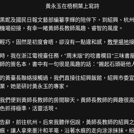
黃永玉在梧桐葉上寫詩
兒黃黑妮及國民日報文藝部編纂李輝的陪伴下，到紹興、
機場迎接，有幸一睹黃師長教師風趣、睿智的風度。
輕巧。固然是初度會晤，卻沒有一點違和感，
教學場地
時，我在浙江電視臺任務，“周末版”的唸書欄目“三味書
師的簽名本，書中有一句很是風趣的話：“搬起石頭砸他
的黃臺長聯絡接觸過，我們直接往紹興飯館，紹興市委
業，她是研討黃永玉的專家。
我們便到黃師長教師的房間聊天。黃師長教師的興趣很
色抓得極準，活靈活現。
告辭，前往杭州。后來我聽伴侶說，黃師長教師的紹興
痕，讓人拿來墨汁和羊毫，沿著水痕的走向涂涂抹抹。