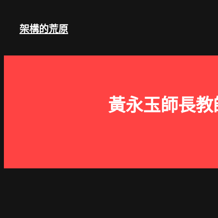
跳
至
架構的荒原
主
要
內
容
黃永玉師長教