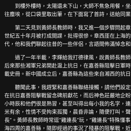
到樓外樓時，太陽還未下山，大師不焦急用餐，坐
往塵埃，從口袋里取出筆，在下面寫了首詩，送給同業
第二天見到黃師長教師時，我又進一個步驟問起章
世紀五十年月被打成間諜，批得很慘。章西厓在上海的出
代，他和我們聊起往昔的一些伴侶，言語間佈滿悼念和
過了一年半載，李輝給我打德律風，說黃師長教師
后來那些湘軍兄弟開赴滬上抗日，在嘉善縣阻擊日軍時
載史冊。新中國成立后，嘉善縣為這些來自湘西的抗日
聽聞此事，我趕緊和嘉善縣聯絡接觸，請他們設定招
在抗日嘉善阻擊戰留念碑前獻花，而后神色莊嚴地企盼
小時辰和他們很是熟習，甚至叫得出每小我的名字，連
米有余，性情不受拘束孤獨，晨昏非論，隨便打叫。聲
長”。黃師長教師時常逗“雞連長”玩，“雞連長”特殊
海四周的嘉善縣，隨即經過的事況了殘暴的阻擊戰，近