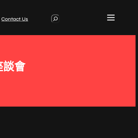
S
Contact Us
e
a
r
c
h
座談會