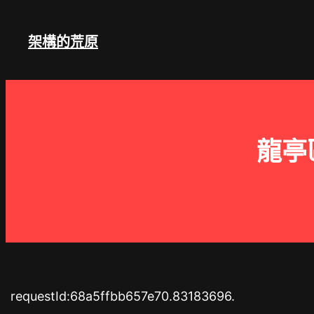
跳
至
架構的荒原
主
要
內
容
龍亭
requestId:68a5ffbb657e70.83183696.