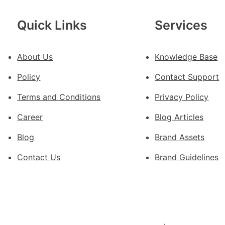
德
汽
Quick Links
Services
車
零
件
About Us
Knowledge Base
訪
Policy
Contact Support
談
｜
Terms and Conditions
Privacy Policy
預
Career
Blog Articles
字
當
Blog
Brand Assets
先
關
Contact Us
Brand Guidelines
口
前
移
各
地