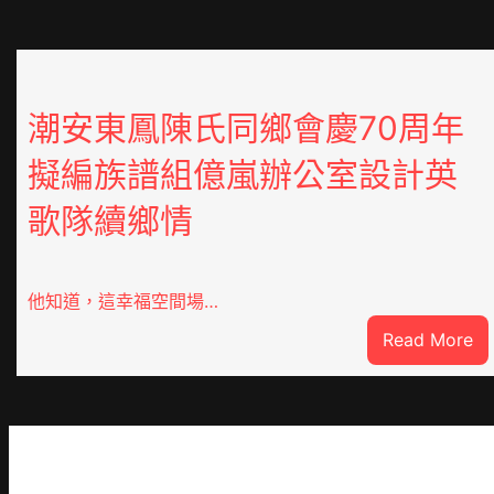
潮安東鳳陳氏同鄉會慶70周年
擬編族譜組億嵐辦公室設計英
歌隊續鄉情
他知道，這幸福空間場…
:
Read More
潮
安
東
鳳
陳