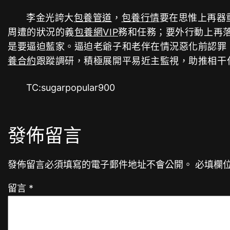
李金光誇大
包養管道
，
包養行情
要在思惟上再器
周遭的狀況的義
包養網VIP
務和任務；要外行動上再
是要逼迫藍家。逼迫老爺子和老伴在情況惡化前認罪
養合約
跟蹤調研，積極展開平易近主監視，助推相干
TC:sugarpopular900
發佈留言
發佈留言必須填寫的電子郵件地址不會公開。
必填欄
留言
*