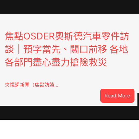
焦點OSDER奧斯德汽車零件訪
談｜預字當先、關口前移 各地
各部門盡心盡力搶險救災
央視網新聞（焦點訪談…
:
Read More
焦
點
OS
奧
斯