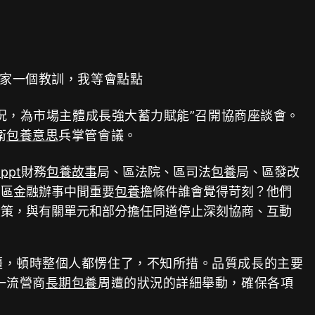
席家一個教訓，我等會點點
況，為市場主體成長強大蓄力賦能”召開協商座談會。
衛
包養意思
兵掌管會議。
ppt
財務
包養故事
局、區法院、區司法
包養
局、區發改
、區金融辦事中間重要
包養
擔條件誰會覺得苛刻？他們
獻策，與有關單元和部分擔任同道停止深刻協商、互動
僵，頓時整個人都愣住了，不知所措。品質成長的主要
一流營商
長期包養
周遭的狀況的詳細舉動，確保各項