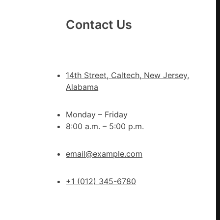
狀
態
Contact Us
秀
傳
醫
院
14th Street, Caltech, New Jersey,
健
Alabama
康
檢
Monday – Friday
查
8:00 a.m. – 5:00 p.m.
防
、
伊
email@example.com
波
拉
輸
+1 (012) 345-6780
進