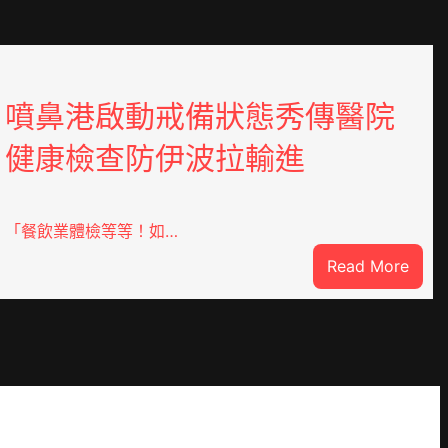
噴鼻港啟動戒備狀態秀傳醫院
健康檢查防伊波拉輸進
「餐飲業體檢等等！如…
:
Read More
噴
鼻
港
啟
DER
動
戒
備