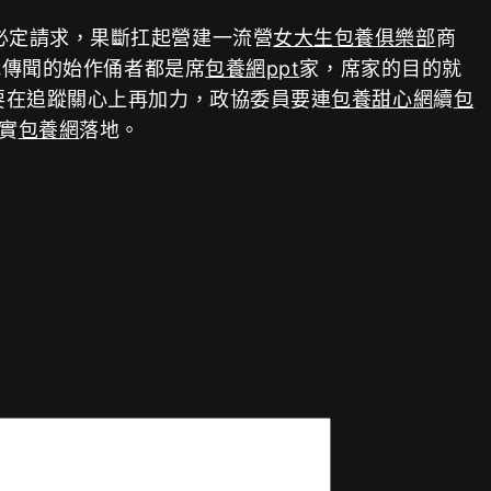
必定請求，果斷扛起營建一流營
女大生包養俱樂部
商
況傳聞的始作俑者都是席
包養網ppt
家，席家的目的就
要在追蹤關心上再加力，政協委員要連
包養甜心網
續
包
實
包養網
落地。