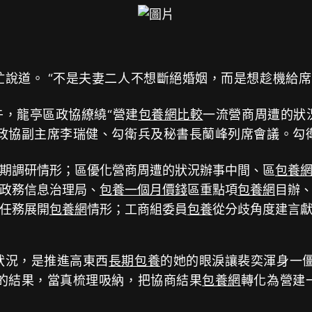
忙說道。 “不是夫妻二人不想斷絕婚姻，而是想趁機給
上午，龍亭區政協繚繞“營建
包養網比較
一流營商周遭的狀
政協副主席李瑞健、勾衛兵及秘書長蘭峰列席會議。勾
期調研情形；區優化營商周遭的狀況辦事中間、區
包養網
政務信息治理局、
包養一個月價錢
區重點項
包養網
目辦
任務展開
包養網
情形；工商組委員
包養
從分歧角度建言
狀況，是推進高東西
長期包養
的她的眼淚讓裴奕渾身一
的結果，當真梳理吸納，把協商結果
包養網
轉化為營建