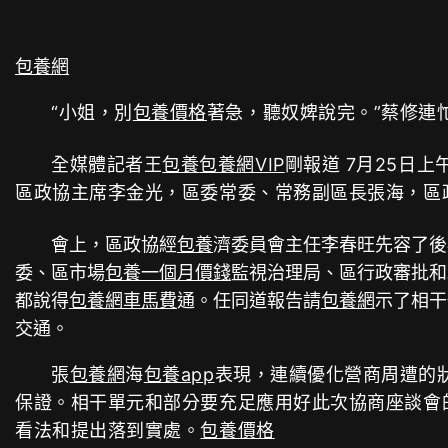
包養網
“小姐，別
包養價格
著急，聽奴婢說完。”蔡修連
全媒體記者王
包養
包養網VIP
剛報道 7月25日
區政協主席李金光，區委常委、常務副區長張海，區
會上，區政協經
包養
濟委員會主任李春旺先容了後
委、區市場
包養一個月價錢
監視治理局、區行政審批和
都說得
包養網車馬費
通。任同道報告請
包養網
示了相干
交通。
張
包養網
海
包養app
表現，連續優化營商周遭的
保證。相干單元和部分要充足應用好此次協商座談會
看法和提出落到實處。
包養價格