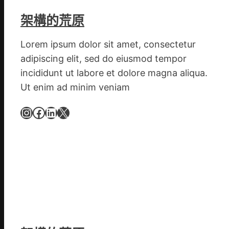
氏
同
架構的荒原
鄉
會
Lorem ipsum dolor sit amet, consectetur
慶
adipiscing elit, sed do eiusmod tempor
70
incididunt ut labore et dolore magna aliqua.
周
Ut enim ad minim veniam
年
擬
Instagram
Facebook
LinkedIn
X
編
族
譜
組
億
嵐
辦
公
室