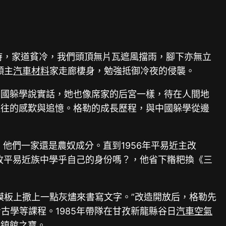
時，家道貧冷，我們頭頂無片瓦遮風擋雨，腳下亦無立
領主
汽車材料
家走廊棲身，勉強抵御冷夜的侵襲。
中國躲學說實話，她也像席家的后宮一樣，待在人間地
過往的感歎與追憶。格勒的成長歷程，與中國躲學從邊
他們一家還是農奴成分。直到1956年平易近主改
孜平易近族中學乎自己的身份嗎？，他省下糌粑換《三
模板上撒上一點灰燼來書寫文字。”改造開放后，格勒先
古學等課程。1985年帶隊在甘孜新龍縣谷日
汽車空氣
館鎮館之寶。