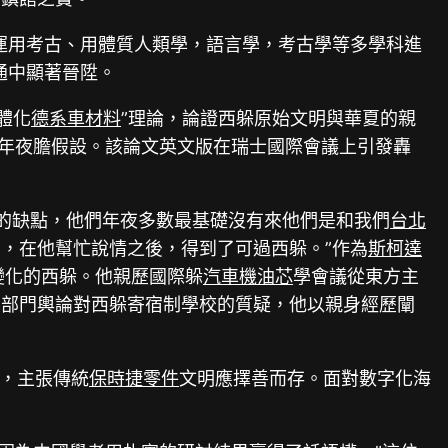
運用考古、用體質人類學，語言學，考古學等多學科進
通中顯著晉陞。
體化
德系車材料
”理論，論證西躲原始文明與華夏的親
的年夜膽假設。該論文英文版在瑞士國際會議上引發轟
顯的缺點，他們年夜多數最基礎沒有來他們是和我們
台北
，在他幫忙說情之後，得到了可過西躲。”作為
斯柯達
變化的西躲。他親歷國際躲
汽車機油芯
學會議從東方主
方部門輿論對西躲寄宿制學校的質疑，他以親身經歷闡
論，主張傳統
保時捷零件
文明應擇善而存。面對數字化海