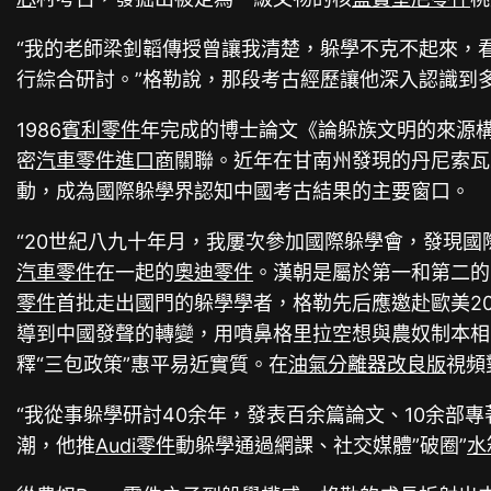
“我的老師梁釗韜傳授曾讓我清楚，躲學不克不起來，
行綜合研討。”格勒說，那段考古經歷讓他深入認識到
1986
賓利零件
年完成的博士論文《論躲族文明的來源構
密
汽車零件進口商
關聯。近年在甘南州發現的丹尼索瓦
動，成為國際躲學界認知中國考古結果的主要窗口。
“20世紀八九十年月，我屢次參加國際躲學會，發現
汽車零件
在一起的
奧迪零件
。漢朝是屬於第一和第二的
零件
首批走出國門的躲學學者，格勒先后應邀赴歐美2
導到中國發聲的轉變，用噴鼻格里拉空想與農奴制本相
釋“三包政策”惠平易近實質。在
油氣分離器改良版
視頻
“我從事躲學研討40余年，發表百余篇論文、10余部
潮，他推
Audi零件
動躲學通過網課、社交媒體”破圈”
水