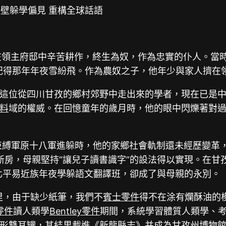
破壁躲學偏見 重構全球話語
在領主府邸中辛苦耕作，終生為奴，作為忠實的仆人。當
記得那年年夜雪紛飛。作為農奴之子，他年少與家人擠在
這位從四川甘孜的鄉村郊野中走出來的學者，現在已是
料
域的權威。在回憶童年的歲月時，他的眼中閃爍著對
束縛軍原十八軍進躲時，他的家鄉社會軌制還未經歷變革，
新房，母親堅持“讓兒子讀書識字”的設法得以實現。在甘
東北平易近族年夜學躲語文翻譯班，卻成了與母親的永別。
里，由于缺少紙筆，我們不
賓士零件
得不在涂有爛酥油的
零件
讀人類學
Bentley零件
期間，系統學習體質人類學、考
形雙耳罐，其結果載進《新龍縣志》并成為甘孜州博物