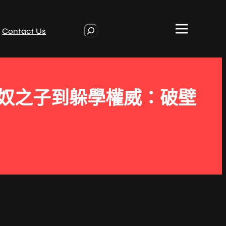
S
Contact Us
e
a
r
c
h
農奴之子到躲學權威：破壁