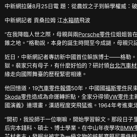
中新網拉薩8月25日電 題：從農奴之子到躲學權威：
中新網記者 貢桑拉姆 江
水箱精
飛波
“在我降臨人世之際，母親與兩
Porsche零件
位姐姐皆
錐之地。”格勒說，本身的誕生時間至今成謎，母親只
近日，中新網記者專訪新中國首位躲族博士——格勒。
獄。裴家只有母子，有什麼好怕的？研討領
台北汽車材
緣走向國際舞臺的歷程緊密相連。
他回憶道，19
汽車零件報價
50年，中國國
福斯零件
民
Skoda零件
造成為命運轉折點，全家分得領
VW零件
主
國演義》連環畫，漢語程度突飛猛進。1964年考進
“開初，我投師于一位喇嘛，開始學習躲文。那段日子
后完本錢科、碩士、博士學業。在中山年夜學攻
BMW
芯
村考古，發掘出被定為一級文物的核
藍寶堅尼零件
桃