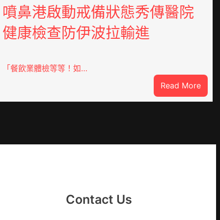
噴鼻港啟動戒備狀態秀傳醫院
健康檢查防伊波拉輸進
「餐飲業體檢等等！如…
:
Read More
噴
鼻
港
啟
DER
動
戒
備
狀
態
Contact Us
秀
傳