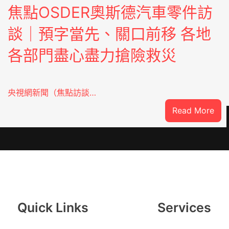
焦點OSDER奧斯德汽車零件訪
談｜預字當先、關口前移 各地
各部門盡心盡力搶險救災
央視網新聞（焦點訪談…
:
Read More
焦
點
OS
奧
斯
德
汽
Quick Links
Services
車
零