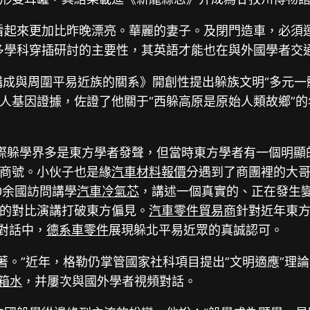
看起來更加比昨晚漂亮。華麗的妻子。及閉門造車，必須
多學科穿插研討的主要性，其英語才能也在與外國學者交
成與周圍平易近族的關系》開創性提出躲族文明“多元一
人基因證據，佐證了他關于“西躲高原是原始人類故鄉”
國際躲學界多是東方學者發聲，但當時東方學者有一個明
商號。小伙子也是緣
汽車材料報價
分遇到了商團裡的大哥
0余國訪問講學
汽車冷氣芯
，講述一個真實的、正在發生
的對比演講打破東方偏見。
汽車零件貿易商
針對近年東
對話中，
德系車零件
展現躲北平易近眾的真誠認可。
專著。”近年，格勒仍掌管國家社科項目提出”文明適應”理
箱水
，并屢次與國外學者視頻對話。