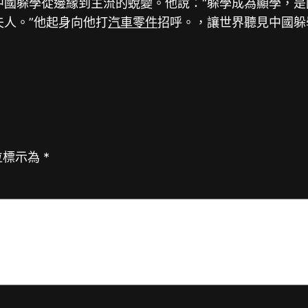
中國躲學從邊緣到主流的蛻變。他說：“躲學成為顯學，是
夫人。”他起身向他打
汽車零件
招呼。，讓世界聽見中國躲
位標示為
*