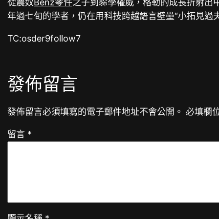
從農奴
Benz零件
之子到躲學權威，格勒的成長折射出
年過七旬的學者，仍在用科技跨越語言壁壘“小拓見過
TC:osder9follow7
發佈留言
發佈留言必須填寫的電子郵件地址不會公開。
必填欄
留言
*
顯示名稱
*