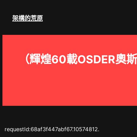
跳
至
架構的荒原
主
要
內
容
（輝煌60載OSDER
requestId:68af3f447abf67.10574812.