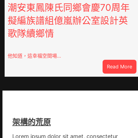
潮安東鳳陳氏同鄉會慶70周年
擬編族譜組億嵐辦公室設計英
歌隊續鄉情
他知道，這幸福空間場…
:
Read More
潮
安
東
鳳
陳
氏
同
架構的荒原
鄉
會
Lorem ipsum dolor sit amet, consectetur