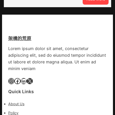
在
因
鏈
特
博
而
會
勝
挑
以
戰
產
拼
架構的荒原
興
出
農
一
Lorem ipsum dolor sit amet, consectetur
查
條
adipiscing elit, sed do eiusmod tempor incididunt
包
全
養
ut labore et dolore magna aliqua. Ut enim ad
球
價
供
minim veniam
錢
應
_
Instagram
Facebook
LinkedIn
X
鏈
中
國
Quick Links
網
About Us
Policy