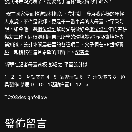
發展特色觀光農業，需要兒子這樣懂技術的年輕人。
“現在國家全面推進鄉村振興，農村對于
參展
我這樣的年輕
人來說，不僅是家鄉，更是干一番事業的大舞臺。”辜秉發
說。如今他一邊
攤位設計
幫助父親做好今
攤位設計
年的春耕
備耕工作，同時還利用自己所學的環境設
VR虛擬實境
計專
業知識，設計休閑農莊里的各種項目，父子倆在
VR虛擬實
境
一起耕耘在這片希望的田野上。
記者會
新華社記者
舞臺背板
彭昭之
平面設計
攝
1 2 3
互動裝置
4 5
品牌活動
6 7
活動佈置
8
道
具製作
參展
9 10 1
活動佈置
1 12 >
TC:08designfollow
發佈留言