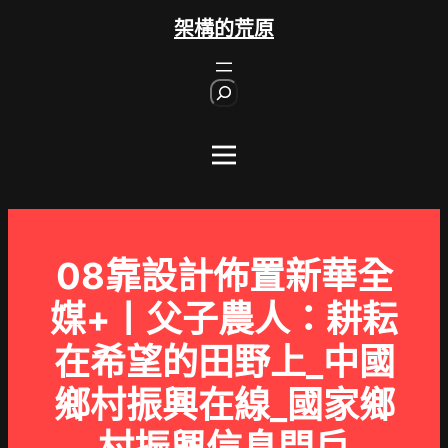
跳
架構的荒原
至
主
S
要
e
內
a
r
容
c
h
08靠設計佈置新華全
媒+丨父子農人：耕耘
在希望的田野上_中國
鄉村振興在線_國家鄉