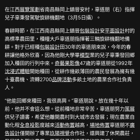
在江西
展覽策劃
省南昌縣岡上鎮晉安村，辜道朋（右）指揮
兒子辜秉發駕駛旋耕機翻地（3月5日攝）。
春耕時節，在江西南昌縣岡上鎮晉
包裝設計
安
平面設計
村的
高標準農田里，種糧大戶辜道朋指揮著三輛旋耕機翻地備
耕。對于已經種
包裝設計
田30年的辜道朋來說，今年的春
耕讓他格外欣喜，因為他剛大學畢
模型
業的兒子辜秉發回鄉
加入種田的行列中來。
奇藝果影像
47歲的辜道朋從1992年
沈浸式體驗
開始種田，從耕作幾畝薄田的農民發展為擁有幾
十臺農機、流轉2700
品牌活動
多畝土地的農業合作社負責
人。
“他能回鄉來種田，我很高興。”辜道朋說。放在幾十年以
前，他并不會這么想。從前種地非常辛苦，辜道朋努力
策展
供兒子讀書，希望他離開農村到大城市去發展；現在農業自
動化程
全息投影
度越來
活動佈置
越高，
場地佈置
辜道朋不
廣
告設計
僅開辦了專業
玖陽視覺
合作社，還興建了休閑農莊，