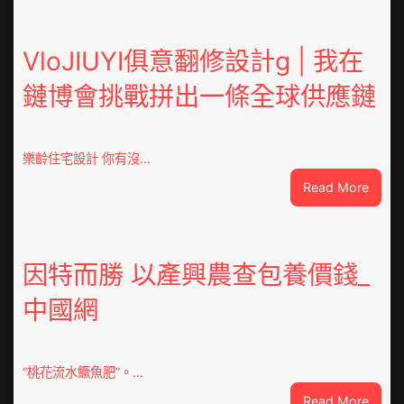
OSDE
奧
斯
VloJIUYI俱意翻修設計g | 我在
德
鏈博會挑戰拼出一條全球供應鏈
德
系
車
慶
樂齡住宅設計 你有沒…
初
:
Read More
次
VloJI
公
俱
布
意
伊
翻
因特而勝 以產興農查包養價錢_
蚊
修
監
中國網
設
測
計
數
g
據
|
“桃花流水鱖魚肥”。…
我
:
Read More