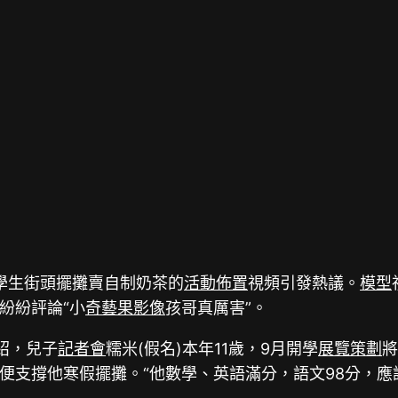
學生街頭擺攤賣自制奶茶的
活動佈置
視頻引發熱議。
模型
紛紛評論“小
奇藝果影像
孩哥真厲害”。
紹，兒子
記者會
糯米(假名)本年11歲，9月開學
展覽策劃
便支撐他寒假擺攤。“他數學、英語滿分，語文98分，應