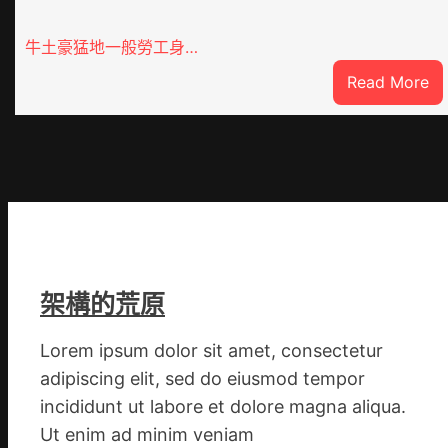
牛土豪猛地一般勞工身…
:
Read More
指
女
友
送
綠
帽
客
工
架構的荒原
秀
傳
Lorem ipsum dolor sit amet, consectetur
醫
adipiscing elit, sed do eiusmod tempor
院
費
incididunt ut labore et dolore magna aliqua.
用
Ut enim ad minim veniam