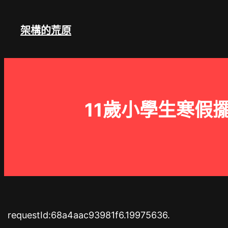
跳
至
架構的荒原
主
要
內
容
11歲小學生寒假
requestId:68a4aac93981f6.19975636.