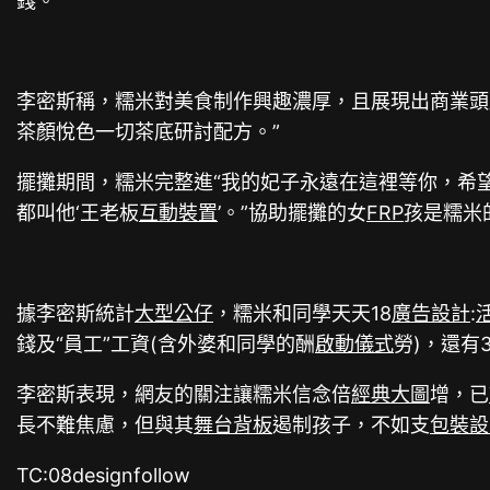
錢。”
李密斯稱，糯米對美食制作興趣濃厚，且展現出商業頭
茶顏悅色一切茶底研討配方。”
擺攤期間，糯米完整進“我的妃子永遠在這裡等你，希
都叫他‘王老板
互動裝置
’。”協助擺攤的女
FRP
孩是糯米
據李密斯統計
大型公仔
，糯米和同學天天18
廣告設計
:
錢及“員工”工資(含外婆和同學的酬
啟動儀式
勞)，還有
李密斯表現，網友的關注讓糯米信念倍
經典大圖
增，已
長不難焦慮，但與其
舞台背板
遏制孩子，不如支
包裝設
TC:08designfollow