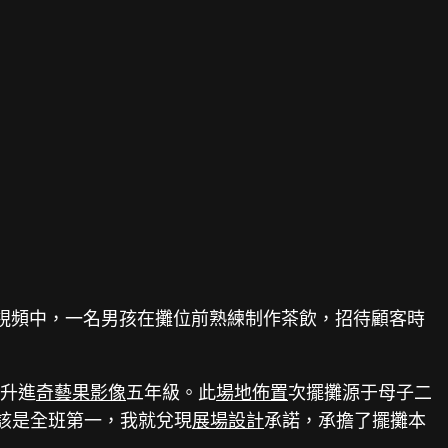
視頻中，一名男孩在攤位前熟練制作茶飲，招待顧客時
將升進
奇藝果影像
五年級。此
場地佈置
次擺攤源于母子二
該是全班第一，我就兌現
展場設計
承諾，承擔了擺攤本