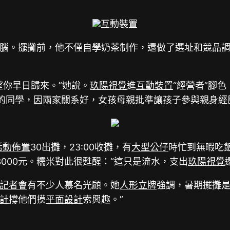
互動裝置
腦。擺攤前，他不僅自學奶茶制作，還做了選址和競品調
望你早日歸來。”她說。
玖陽視覺
進
互動裝置
“經營者”腳色
的同學，因兩家關系好，女孩母親批準讓孩子參與親身經歷
活動佈置
30出攤，23:00收攤，有
大型公仔
時忙到無暇吃飯
3000元。糯米對此很甦醒：“這只是流水，支出
玖陽視覺
記者會
有不少人慕名光顧。她
人形立牌
強調，暑期擺攤是
計
撐他們摸
平面設計
索興趣。”