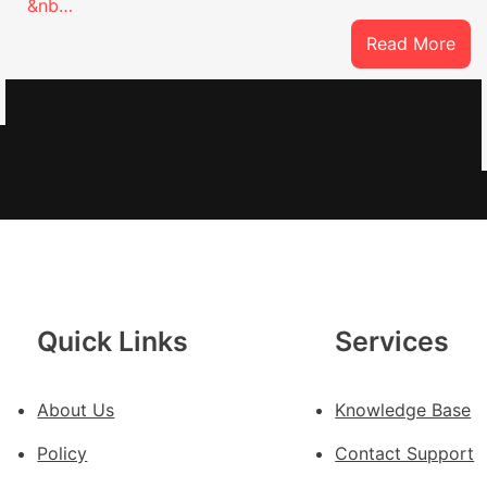
&nb…
:
Read More
世
界
上
最
豪
華
的
台
包
養
Quick Links
Services
荒
島
About Us
Knowledge Base
Policy
Contact Support