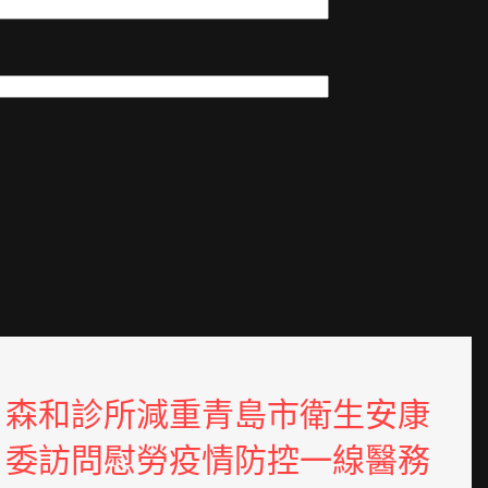
森和診所減重青島市衛生安康
委訪問慰勞疫情防控一線醫務