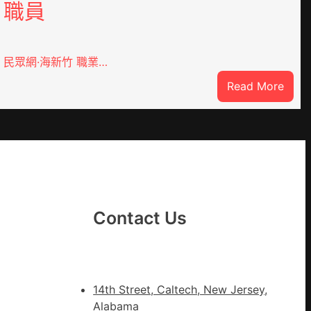
職員
民眾網·海新竹 職業…
:
Read More
森
和
診
所
減
重
青
Contact Us
島
市
衛
生
14th Street, Caltech, New Jersey,
安
Alabama
康