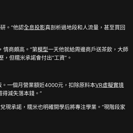
研。“他認
全息投影
真剖析過地段和人流量，甚至買回
，情商頗高。“第
模型
一天他就給周邊商戶送茶飲，大師
，但糯米承諾會付出“工資”。
。一個月營業額近4000元，扣除原料本
VR虛擬實境
還得減失落本錢。”
兌現承諾，糯米也明確開學后將專注學業。“現階段家