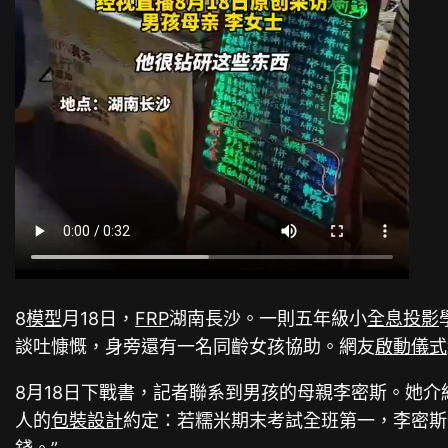
8
模型
月18日，
FRP
湖南長沙。一則五年級小
全息投影
談吐慷慨，身旁還有一名同齡女孩協助。網友
啟動儀式
8月18日下戰書，記者聯系到男孩的母親李密斯。她介
人的
包裝設計
約定：若糯米期末考試全班第一，李密斯