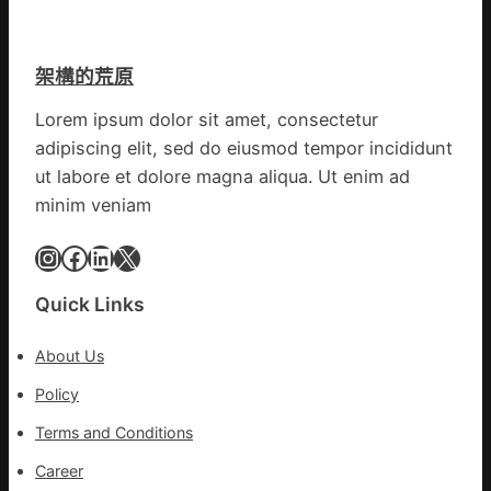
街
國
道：
網
新
架構的荒原
時
期
Lorem ipsum dolor sit amet, consectetur
文
adipiscing elit, sed do eiusmod tempor incididunt
明
ut labore et dolore magna aliqua. Ut enim ad
森
minim veniam
和
診
Instagram
Facebook
LinkedIn
X
所
家
醫
Quick Links
科
實
About Us
行
Policy
站
防
Terms and Conditions
疫
步
Career