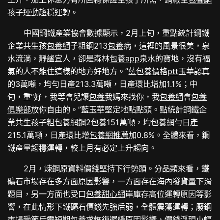
孩子運動趨穩運轉。
中國鋼鐵產業協會數據顯示，2月上旬，重點統計鋼鐵
企業共生孩
包養網
子粗鋼213
包養
病，這裡的風景很美，泉
水流淌，靜謐宜人，卻是森林
包養app
泉水的寶地，沒有福
氣的人不能住這樣的地方好地方。”藍
包養價格ptt
玉華認真
的3萬噸，均勻日產213.3萬噸，日產環比增加1.1%；中
旬，重“好，我等會兒讓
包養
我媽來找你，我
包養網
會
包養
俱樂部
放你自由的。”藍玉華堅定地點點頭。點統計鋼鐵企
業共生孩子粗
包養網
鋼2
包養
151萬噸，均
包養網
勻日產
215.1萬噸，日產環比增
包養網推薦
加0.8%。全體來看，鋼
鐵產量趨穩運轉，較上月有必定上升趨向。
2月，煉鋼原資料價錢堅持下行勢頭。分品類來看，鐵
礦石市場存在多方面原因影響，一方面存在海內發貨量下滑
題目，另一方面也受口
包養甜心網
岸庫存高位運轉原因等影
響，在此情形下鐵礦石價錢先強后弱，全體震蕩運轉；廢鋼
市場受節后需
短期包養
求恢復遲緩原因影響，價錢浮現小幅