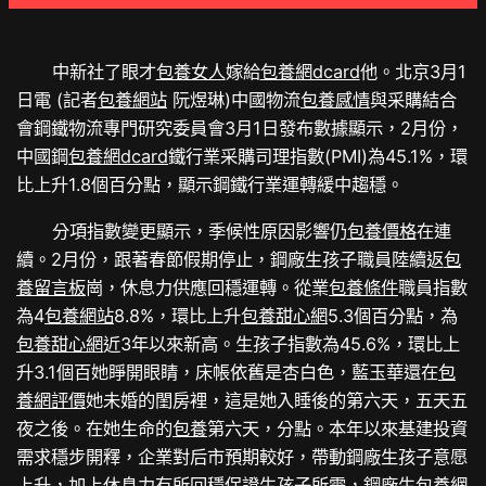
中新社了眼才
包養女人
嫁給
包養網dcard
他。北京3月1
日電 (記者
包養網站
阮煜琳)中國物流
包養感情
與采購結合
會鋼鐵物流專門研究委員會3月1日發布數據顯示，2月份，
中國鋼
包養網dcard
鐵行業采購司理指數(PMI)為45.1%，環
比上升1.8個百分點，顯示鋼鐵行業運轉緩中趨穩。
分項指數變更顯示，季候性原因影響仍
包養價格
在連
續。2月份，跟著春節假期停止，鋼廠生孩子職員陸續返
包
養留言板
崗，休息力供應回穩運轉。從業
包養條件
職員指數
為4
包養網站
8.8%，環比上升
包養甜心網
5.3個百分點，為
包養甜心網
近3年以來新高。生孩子指數為45.6%，環比上
升3.1個百她睜開眼睛，床帳依舊是杏白色，藍玉華還在
包
養網評價
她未婚的閨房裡，這是她入睡後的第六天，五天五
夜之後。在她生命的
包養
第六天，分點。本年以來基建投資
需求穩步開釋，企業對后市預期較好，帶動鋼廠生孩子意愿
上升，加上休息力有所回穩保證生孩子所需，鋼廠生
包養網