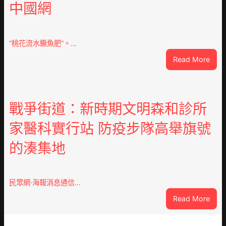
中國網
設
計
g
|
“桃花流水鱖魚肥”。…
我
:
Read More
在
因
鏈
特
博
而
會
勝
戰爭街道：新時期文明森和診所
挑
以
戰
家醫科實行站 防疫步隊高舉旗號
產
拼
興
出
的湊集地
農
一
查
條
包
全
養
民眾網·海報消息通信…
球
價
供
:
Read More
錢
應
戰
_
鏈
爭
中