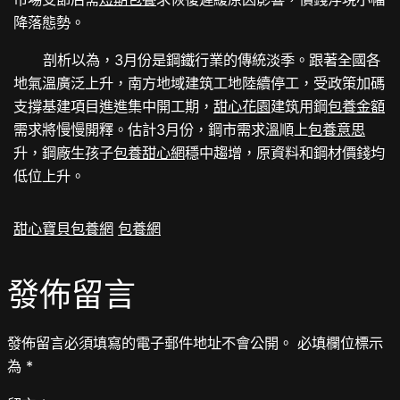
降落態勢。
剖析以為，3月份是鋼鐵行業的傳統淡季。跟著全國各
地氣溫廣泛上升，南方地域建筑工地陸續停工，受政策加碼
支撐基建項目進進集中開工期，
甜心花園
建筑用鋼
包養金額
需求將慢慢開釋。估計3月份，鋼市需求溫順上
包養意思
升，鋼廠生孩子
包養甜心網
穩中趨增，原資料和鋼材價錢均
低位上升。
甜心寶貝包養網
包養網
發佈留言
發佈留言必須填寫的電子郵件地址不會公開。
必填欄位標示
為
*