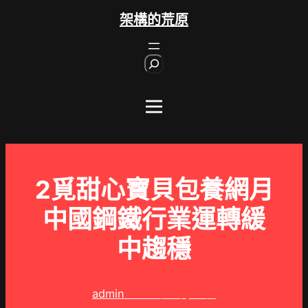
跳
架構的荒原
至
主
S
要
e
內
a
r
容
c
h
2覓甜心寶貝包養網月
中國鋼鐵行業運轉緩
中趨穩
admin
2025 年 3 月 3 日