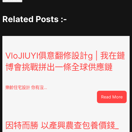
Related Posts :-
VloJIUYI俱意翻修設計g | 我在鏈
博會挑戰拼出一條全球供應鏈
樂齡住宅設計 你有沒…
:
Read More
VloJ
俱
意
翻
因特而勝 以產興農查包養價錢_
修