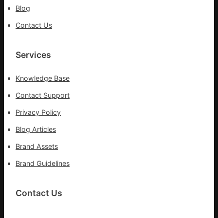
隊
Blog
高
舉
Contact Us
旗
號
Services
的
湊
集
Knowledge Base
地
Contact Support
Privacy Policy
Blog Articles
Brand Assets
Brand Guidelines
Contact Us