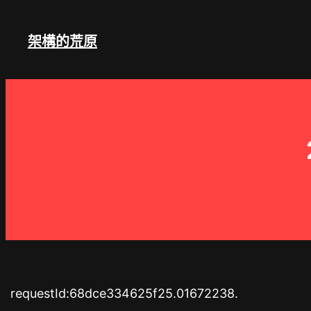
跳
至
架構的荒原
主
要
內
容
requestId:68dce334625f25.01672238.