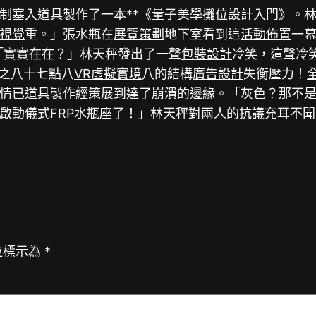
制塞入
道具製作
了一本**《量子美學
攤位設計
入門》。
視覺
重。」張水瓶在
展覽策劃
地下室看到這
活動佈置
一
「實實在在？」林天秤發出了一聲
包裝設計
冷笑，這聲冷
之八十七點八
VR虛擬實境
八的結構
廣告設計
失衡壓力！
情已
道具製作
經
策展
到達了崩潰的邊緣。「灰色？那不
啟動儀式
FRP
水瓶座了！」林天秤對兩人的抗議充耳不聞
位標示為
*