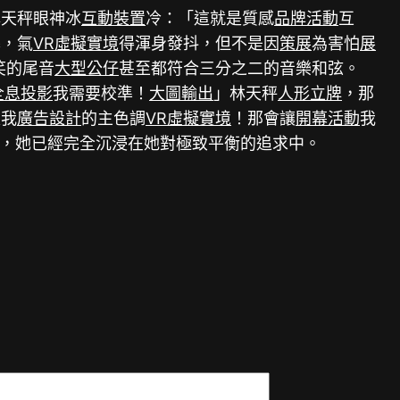
林天秤眼神冰
互動裝置
冷：「這就是質感
品牌活動
互
幕，氣
VR虛擬實境
得渾身發抖，但不是因
策展
為害怕
展
笑的尾音
大型公仔
甚至都符合三分之二的音樂和弦。
全息投影
我需要校準！
大圖輸出
」林天秤
人形立牌
，那
是我
廣告設計
的主色調
VR虛擬實境
！那會讓
開幕活動
我
，她已經完全沉浸在她對極致平衡的追求中。