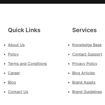
帽
客
工
秀
傳
Quick Links
Services
醫
院
費
普
About Us
Knowledge Base
用
梯
Policy
Contact Support
”
間
Terms and Conditions
Privacy Policy
暴
5％
打
Career
Blog Articles
性
Blog
Brand Assets
侵
Contact Us
Brand Guidelines
；