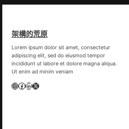
世
界
丨
特
朗
架構的荒原
普
稱
Lorem ipsum dolor sit amet, consectetur
“
adipiscing elit, sed do eiusmod tempor
特
incididunt ut labore et dolore magna aliqua.
會
Ut enim ad minim veniam
有
2
Instagram
Facebook
LinkedIn
X
幾
率
不
勝
利
歐