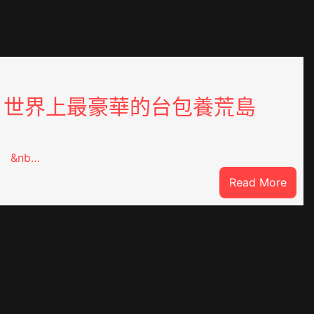
世界上最豪華的台包養荒島
&nb…
:
Read More
世
界
上
最
豪
華
的