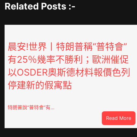
Related Posts :-
晨安!世界丨特朗普稱“普特會”
有25％幾率不勝利；歐洲催促
以OSDER奧斯德材料報價色列
停建新的假寓點
特朗普說“普特會”有…
:
Read More
晨
安!