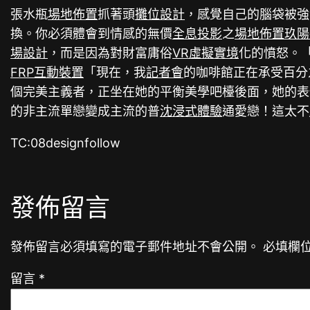
張水瓶
場地佈置
抓著頭
攤位設計
，感覺自己的腦袋被強
換。你必須體會到情感的無價
全息投影
之
場地佈置
玖陽
場設計
，而是因為對財富庸俗
VR虛擬實境
化的憤怒。
FRP
互動裝置
「現在，我
記者會
的咖啡館正在承受百分
個完美主義者，正坐在她的平衡美學吧檯後面，她的表
的非主流單戀變成主流的普
沈浸式體驗
通愛戀！這太不
TC:08designfollow
發佈留言
發佈留言必須填寫的電子郵件地址不會公開。
必填欄
留言
*