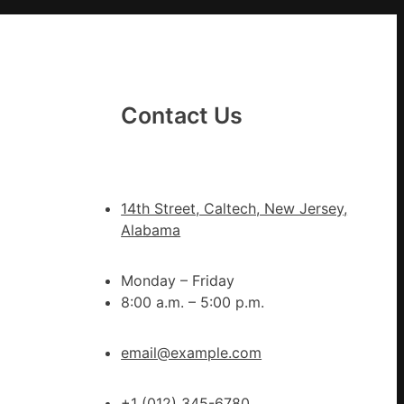
台
包
養
荒
島
Contact Us
14th Street, Caltech, New Jersey,
Alabama
Monday – Friday
8:00 a.m. – 5:00 p.m.
email@example.com
+1 (012) 345-6780