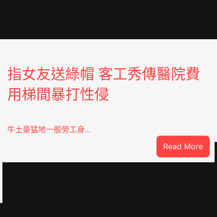
指女友送綠帽 客工秀傳醫院費
用梯間暴打性侵
牛土豪猛地一般勞工身…
:
Read More
指
女
友
送
綠