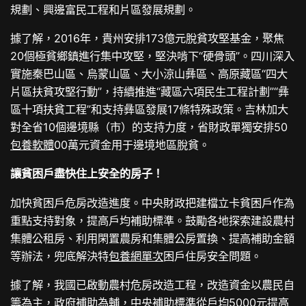
規劃、興邊富民工程和片區發展規劃。
據了解，2016年，貴州安排173億元脫貧攻堅基金，聚焦
20個極貧鄉鎮進行集中攻堅，堅決啃下“硬骨頭”。四川深入
實施秦巴山區、烏蒙山區、大小涼山彝區、高原藏區“四大
片區扶貧攻堅行動”，持續推進“藏區六項民生工程計劃”“彝
區十項扶貧工程”和支持彝區發展17條特殊政策。吉林加大
對全省10個邊境縣（市）的支持力度，省財政單獨安排50
包養軟體
00萬元資金用于邊境地區脫貧。
讓貧困戶盡快住上安全的房子！
加快貧困戶危房改造進度。中央財政把建檔立卡貧困戶作為
重點支持對象，提高戶均補助標準。鼓勵各地探索建設農村
集體公租房、利用閑置農房和集體公房置換、提高補助金額
等辦法，兜底解決特
包養網單次
困戶住房安全問題。
據了解，我國已啟動農村危房改造工程，改造資金以農民自
籌為主，政府補助為輔，中央補助標準從戶均5000元提高