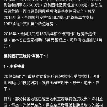
到
包養網單次
7500元，對貧困地區再增加1000元，幫助住
房最危險、經濟最貧困農戶解決最基本住房安全。截至
2015年底，全國累計安排1556.7億元
包養網單次
支持
1997.4萬戶貧困農戶改造危房。
2016年，全國共完成153萬建檔立卡貧困戶危房改造任
務。吉林省在國家補助1.5萬元基礎上，每戶再增加補助1萬
元。
讓貧困群眾脫貧“有路子”！
1、產業扶貧
20
包養網
17年重點建立貧困戶參與機制和受益機制，強化
組織動員和技能培訓，讓貧困群眾想干、敢干、能干、會
干。
目前，部分貧困地區已經因地制宜發展特色農牧業、鄉村旅
游、電商、光伏等產業，探索產業發展帶動脫貧增收的新模