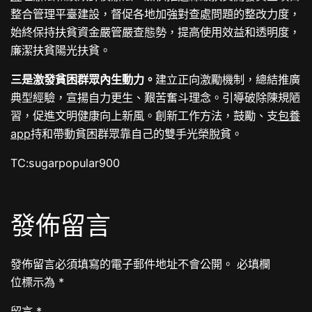
整合管理平臺建設，督促各地加強對查處問題的整改力度，
始終保持扶貧資金嚴管嚴查態勢，提高使用效益和透明度，
廉潔扶貧陽光扶貧。
三是激發貧困群眾內生動力。
建立正向激勵機制，總結推廣
典型經驗，宣揚自力更生、艱苦奮斗理念。引導破除陳規陋
習，促進文明健康向上新風。創新工作方法，鼓勵、支
包養
app
持和帶動貧困群眾靠自己的雙手光榮脫貧。
TC:sugarpopular900
發佈留言
發佈留言必須填寫的電子郵件地址不會公開。
必填欄
位標示為
*
留言
*