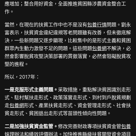
應增加；整合用好資金，全面推進貧困縣涉農資金整合工
作。
當然，在現在的扶貧工作中也不是沒有
包養行情
問題。劉永
富表示，扶貧資金違紀違規等老問題雖有改善，但未徹底解
決，一些新問題又逐步顯現，比較集中的是形式主義和貧困
群眾內生動力激發不足的問題。這些問題
包養網
不解決，必
然會影響脫貧攻堅決策部署的貫徹落實，必然會阻礙脫貧攻
堅的進程。
所以，2017年：
一是克服形式主義問題。
采取措施，重點解決貧困識別走形
式、駐村幫扶走形式、政策落實走形式、到村到戶脫貧規劃
走
包養網
形式、產業扶貧走形式、資金管理走形式、社會扶
貧走形式、貧困退出走形式等苗頭性傾向性問題。
二是加強扶貧資金監管。
修改完善財政專項扶貧資金管
包養
妹
理辦法和績效評價辦法。加快推進縣級扶貧開發資金項目