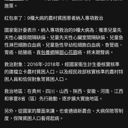
施策。
紅包來了：9種大病的農村貧困患者納入專項救治
國家衛計委表示，納入專項救治的9種大病為：罹患兒童先
天性心臟房間隔缺損、兒童先天性心臟室間隔缺損、兒童急
性淋巴細胞白血病、兒童急性早幼粒細胞白血病、食管癌、
胃癌、結腸癌、直
包養網
腸
甜心花園
癌、終末期腎病。
救治對象：2016年-2018年，經國家衛生計生委核實核準
的建檔立卡農村貧困人口，以及經民政部核實核準的農村特
困人員和低保對象等貧困人口。
救治地區：在貴州、四川、山西、陜西、安徽、河南、江西
和寧夏8省（區）先行啟動，逐步擴大實施地區。
另外，從國家的層面來講，也會通過新農合、大病保險等制
度，保障貧困人口看得起病。