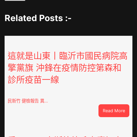
Related Posts :-
這就是山東丨臨沂市國民病院高
擎黨旗 沖鋒在疫情防控第森和
診所疫苗一線
民新竹 健檢報告 異…
:
Read More
這
就
是