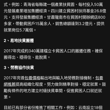
式。例如：青海省每縣建一個產業扶貧園、每村投入50萬
元發展產業增加集體經濟。四川建立貧困村扶持基金26.8億
元，支持發展集體經濟。甘肅隴南市在貧困村開辦網店800
多家，帶動貧困戶15萬余人，銷售總額達到3.2億元，提供
就業崗位5.7萬個。
2、易地扶貧搬遷
2017年完成約340萬建檔立卡貧困人口的搬遷任務，確保
搬得出、穩得住、能脫貧。
3、勞務協作扶貧
2017年完善
包養價格
輸出地與輸入地勞務對接機制，
包養
網推薦
提高組織化程度，努力做到精準對接、穩定就業。鼓
勵有條件的地方建立村級扶貧車間，促進貧困人口就近就
業。
目前已有部分省份推進了相關工作，例如：云南設立18個