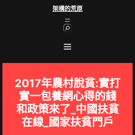
跳
架構的荒原
至
主
S
要
e
內
a
r
容
c
h
2017年農村脫貧:實打
實一包養網心得的錢
和政策來了_中國扶貧
在線_國家扶貧門戶