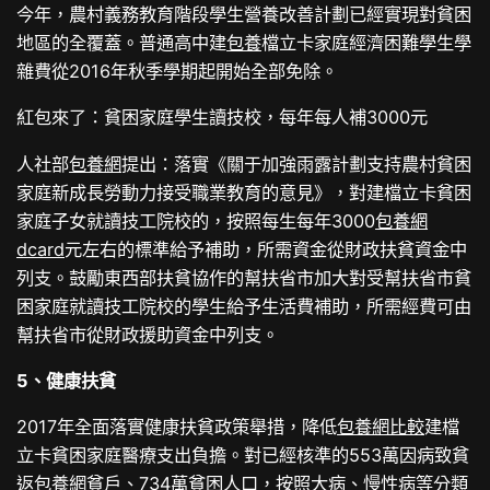
今年，農村義務教育階段學生營養改善計劃已經實現對貧困
地區的全覆蓋。普通高中建
包養
檔立卡家庭經濟困難學生學
雜費從2016年秋季學期起開始全部免除。
紅包來了：貧困家庭學生讀技校，每年每人補3000元
人社部
包養網
提出：落實《關于加強雨露計劃支持農村貧困
家庭新成長勞動力接受職業教育的意見》，對建檔立卡貧困
家庭子女就讀技工院校的，按照每生每年3000
包養網
dcard
元左右的標準給予補助，所需資金從財政扶貧資金中
列支。鼓勵東西部扶貧協作的幫扶省市加大對受幫扶省市貧
困家庭就讀技工院校的學生給予生活費補助，所需經費可由
幫扶省市從財政援助資金中列支。
5、健康扶貧
2017年全面落實健康扶貧政策舉措，降低
包養網比較
建檔
立卡貧困家庭醫療支出負擔。對已經核準的553萬因病致貧
返
包養網
貧戶、734萬貧困人口，按照大病、慢性病等分類