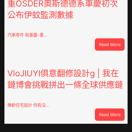
山
重OSDER奧斯德德系車慶初次
東
公布伊蚊監測數據
丨
臨
沂
市
汽車零件 新重慶-重…
國
:
Read More
民
重
病
OSDE
院
奧
高
斯
VloJIUYI俱意翻修設計g | 我在
擎
德
黨
鏈博會挑戰拼出一條全球供應鏈
德
旗
系
沖
車
鋒
慶
在
樂齡住宅設計 你有沒…
初
疫
:
Read More
次
情
VloJI
公
防
俱
布
控