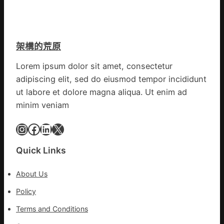
意
伊
第
翻
蚊
森
修
監
和
設
測
診
架構的荒原
計
數
所
g
據
疫
Lorem ipsum dolor sit amet, consectetur
|
苗
adipiscing elit, sed do eiusmod tempor incididunt
我
一
在
ut labore et dolore magna aliqua. Ut enim ad
線
鏈
minim veniam
博
會
Instagram
Facebook
LinkedIn
X
挑
戰
Quick Links
拼
出
About Us
一
條
Policy
全
Terms and Conditions
球
供