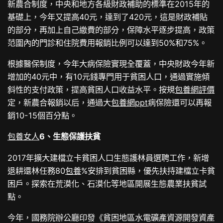
新農合制度，中央和地方各級財政補助的標準在2015年的
基礎上，今年又提高40元，達到了420元，這是財政補貼
的部分，再加上自己繳費的部分，保障水平逐步提高，政策
范圍內的門診和住院費用報銷比例可以達到50%和75%。
根據醫保制度，今年大病保險實現全覆蓋，中央財政今年新
增加的40元中，有10元錢專門用于貧困人口，通過實施傾
斜性的支付政策，提高貧困人口收益水平。按規
包養網評價
定，新農合報銷以后，通過大
包養網ppt
病保險還可以再報
銷10-15個百分點。
包養女人
6、生態保護扶貧
2017年擴大建檔立卡貧困人口生態護林員選聘工作，新增
退耕還林任務80
包養
%安排到貧困縣，優先扶持建檔立卡貧
困戶。探索在荒漠化、石漠化等地區開展生態農業扶貧試
點。
今年，國務院辦公廳印發《貧困地區水電礦產資源開發資產