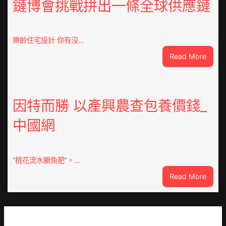
鏈博會挑戰拼出一條全球供應鏈
德
系
車
慶
樂齡住宅設計 你有沒…
初
:
Read More
次
VloJI
公
俱
布
意
伊
翻
因特而勝 以產興農查包養價錢_
蚊
修
監
中國網
設
測
計
數
g
據
|
“桃花流水鱖魚肥”。…
我
:
Read More
在
因
鏈
特
博
而
會
勝
挑