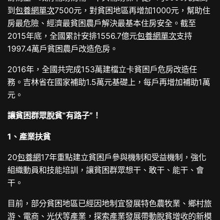
到
包養網單次
7500元，對貧困地區再增加1000元，幫助住
房最危險、經濟最貧困農戶解決最基本住房安全。截至
2015年底，全國累計安排1556.7億元
包養網單次
支持
1997.4萬戶貧困農戶改造危房。
2016年，全國共完成153萬建檔立卡貧困戶危房改造任
務。吉林省在國家補助1.5萬元基礎上，每戶再增加補助1萬
元。
讓貧困群眾脫貧“有路子”！
1、產業扶貧
20
包養網
17年重點建立貧困戶參與機制和受益機制，強化
組織動員和技能培訓，讓貧困群眾想干、敢干、能干、會
干。
目前，部分貧困地區已經因地制宜發展特色農牧業、鄉村旅
游、電商、光伏等產業，探索產業發展帶動脫貧增收的新模