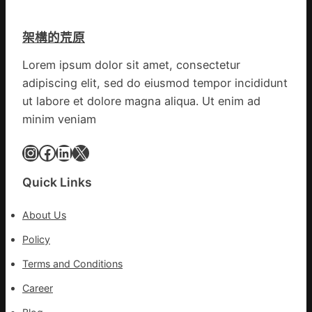
以
戰
產
拼
架構的荒原
興
出
農
一
Lorem ipsum dolor sit amet, consectetur
查
條
adipiscing elit, sed do eiusmod tempor incididunt
包
全
養
ut labore et dolore magna aliqua. Ut enim ad
球
價
供
minim veniam
錢
應
_
Instagram
Facebook
LinkedIn
X
鏈
中
國
Quick Links
網
About Us
Policy
Terms and Conditions
Career