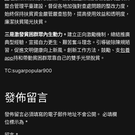
整合管理平臺建設，督促各地加強對查處問題的整改力度，
始終保持扶貧資金嚴管嚴查態勢，提高使用效益和透明度，
廉潔扶貧陽光扶貧。
三是激發貧困群眾內生動力。
建立正向激勵機制，總結推廣
典型經驗，宣揚自力更生、艱苦奮斗理念。引導破除陳規陋
習，促進文明健康向上新風。創新工作方法，鼓勵、支
包養
app
持和帶動貧困群眾靠自己的雙手光榮脫貧。
TC:sugarpopular900
發佈留言
發佈留言必須填寫的電子郵件地址不會公開。
必填欄
位標示為
*
留言
*