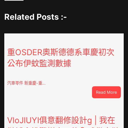
Related Posts :-
重OSDER奧斯德德系車慶初次
公布伊蚊監測數據
汽車零件 新重慶-重…
:
Read More
重
OSDE
奧
斯
VloJIUYI俱意翻修設計g | 我在
德