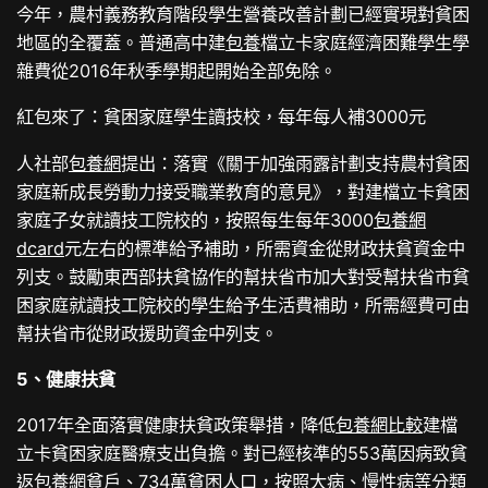
今年，農村義務教育階段學生營養改善計劃已經實現對貧困
地區的全覆蓋。普通高中建
包養
檔立卡家庭經濟困難學生學
雜費從2016年秋季學期起開始全部免除。
紅包來了：貧困家庭學生讀技校，每年每人補3000元
人社部
包養網
提出：落實《關于加強雨露計劃支持農村貧困
家庭新成長勞動力接受職業教育的意見》，對建檔立卡貧困
家庭子女就讀技工院校的，按照每生每年3000
包養網
dcard
元左右的標準給予補助，所需資金從財政扶貧資金中
列支。鼓勵東西部扶貧協作的幫扶省市加大對受幫扶省市貧
困家庭就讀技工院校的學生給予生活費補助，所需經費可由
幫扶省市從財政援助資金中列支。
5、健康扶貧
2017年全面落實健康扶貧政策舉措，降低
包養網比較
建檔
立卡貧困家庭醫療支出負擔。對已經核準的553萬因病致貧
返
包養網
貧戶、734萬貧困人口，按照大病、慢性病等分類