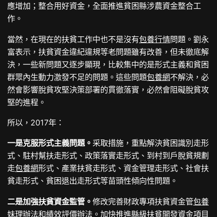
應增加；整合用好資金，全面推進貧困縣涉農資金整合工
作。
當然，在現在的扶貧工作中也不是沒有
包養行情
問題。劉永
富表示，扶貧資金違紀違規等老問題雖有改善，但未徹底解
決，一些新問題又逐步顯現，比較集中的是形式主義和貧困
群眾內生動力激發不足的問題。這些問題
包養網
不解決，必
然會影響脫貧攻堅決策部署的貫徹落實，必然會阻礙脫貧攻
堅的進程。
所以，2017年：
一是克服形式主義問題。
采取措施，重點解決貧困識別走形
式、駐村幫扶走形式、政策落實走形式、到村到戶脫貧規劃
走
包養網
形式、產業扶貧走形式、資金管理走形式、社會扶
貧走形式、貧困退出走形式等苗頭性傾向性問題。
二是加強扶貧資金監管。
修改完善財政專項扶貧資金管
包養
妹
理辦法和績效評價辦法。加快推進縣級扶貧開發資金項目