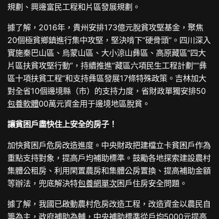
規劃、興邊富民工程和片區發展規劃。
據了解，2016年，貴州安排173億元脫貧攻堅基金，聚焦
20個極貧鄉鎮進行集中攻堅，堅決啃下“硬骨頭”。四川深入
實施秦巴山區、烏蒙山區、大小涼山彝區、高原藏區“四大
片區扶貧攻堅行動”，持續推進“藏區六項民生工程計劃”“彝
區十項扶貧工程”和支持彝區發展17條特殊政策。吉林加大
對全省10個邊境縣（市）的支持力度，省財政單獨安排50
包養軟體
00萬元資金用于邊境地區脫貧。
讓貧困戶盡快住上安全的房子！
加快貧困戶危房改造進度。中央財政把建檔立卡貧困戶作為
重點支持對象，提高戶均補助標準。鼓勵各地探索建設農村
集體公租房、利用閑置農房和集體公房置換、提高補助金額
等辦法，兜底解決特
包養網單次
困戶住房安全問題。
據了解，我國已啟動農村危房改造工程，改造資金以農民自
籌為主，政府補助為輔，中央補助標準從戶均5000元提高