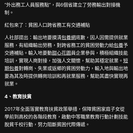
“外出務工人員服務點”，與6個省建立了勞務輸出對接機
制。
紅包來了：貧困人口跨省務工有交通補貼
人社部提出：輸出地要摸清
包養網
底數，因人因需提供就業
服務，有組織輸出勞務，對跨省務工的貧困勞動力給
包養
予
交通補貼。輸入地要動
甜心花園
員企業參與，積極組織技能
培訓，實現人崗對接，加強人文關懷，幫助其穩定就業。
短
期包養
對轉崗、失業或返鄉的貧困勞動力，輸入地與輸出地
要為其及時提供轉崗培訓和再就業服務，幫助其盡快實現再
就業。
4、教育扶貧
2017年全面落實教育扶貧政策舉措，保障貧困家庭子女從
學前到高校的各階段教育，啟動中等職業教育行動計劃技能
脫貧千校行動，努力阻斷貧困代際傳遞。