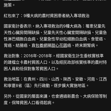
施策。
紅包來了：9種大病的農村貧困患者納入專項救治
國家衛計委表示，納入專項救治的9種大病為：罹患兒童先
天性心臟房間隔缺損、兒童先天性心臟室間隔缺損、兒童急
性淋巴細胞白血病、兒童急性早幼粒細胞白血病、食管癌、
胃癌、結腸癌、直
包養網
腸
甜心花園
癌、終末期腎病。
救治對象：2016年-2018年，經國家衛生計生委核實核準
的建檔立卡農村貧困人口，以及經民政部核實核準的農村特
困人員和低保對象等貧困人口。
救治地區：在貴州、四川、山西、陜西、安徽、河南、江西
和寧夏8省（區）先行啟動，逐步擴大實施地區。
另外，從國家的層面來講，也會通過新農合、大病保險等制
度，保障貧困人口看得起病。