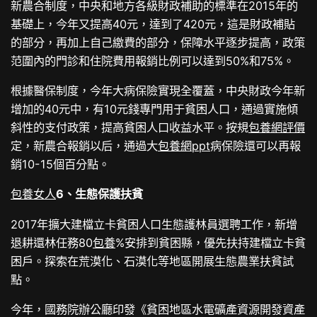
新農合制度，中央和地方各級財政補助的標準在2015年的
基礎上，今年又提高40元，達到了420元，這是財政補貼
的部分，再加上自己繳費的部分，保障水平逐步提高，政策
范圍內的門診和住院費用報銷比例可以達到50%和75%。
根據醫保制度，今年大病保險實現全覆蓋，中央財政今年新
增加的40元中，有10元錢專門用于貧困人口，通過實施傾
斜性的支付政策，提高貧困人口收益水平。按規
包養網評價
定，新農合報銷以后，通過大
包養網ppt
病保險還可以再報
銷10-15個百分點。
包養女人
6、生態保護扶貧
2017年擴大建檔立卡貧困人口生態護林員選聘工作，新增
退耕還林任務80
包養
%安排到貧困縣，優先扶持建檔立卡貧
困戶。探索在荒漠化、石漠化等地區開展生態農業扶貧試
點。
今年，國務院辦公廳印發《貧困地區水電礦產資源開發資產