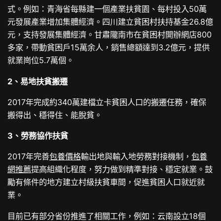
式。例如：青海省每縣建一個產業扶貧園、每村投入50萬
元發展產業增加集體經濟。四川建立貧困村扶持基金26.8億
元，支持發展集體經濟。甘肅隴南市在貧困村開辦網店800
多家，帶動貧困戶15萬余人，銷售總額達到3.2億元，提供
就業崗位5.7萬個。
2、易地扶貧搬遷
2017年完成約340萬建檔立卡貧困人口的搬遷任務，確保
搬得出、穩得住、能脫貧。
3、勞務協作扶貧
2017年完善
包養價格
輸出地與輸入地勞務對接機制，
包養
網推薦
提高組織化程度，努力做到精準對接、穩定就業。鼓
勵有條件的地方建立村級扶貧車間，促進貧困人口就近就
業。
目前已有部分省份推進了相關工作，例如：云南設立18個