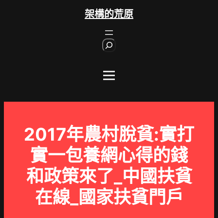
跳
架構的荒原
至
主
S
要
e
內
a
r
容
c
h
2017年農村脫貧:實打
實一包養網心得的錢
和政策來了_中國扶貧
在線_國家扶貧門戶