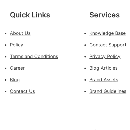
意
豪
Quick Links
Services
宅
設
About Us
Knowledge Base
計
轉
Policy
Contact Support
移
滯
Terms and Conditions
Privacy Policy
留
Career
Blog Articles
貨
船
Blog
Brand Assets
Contact Us
Brand Guidelines