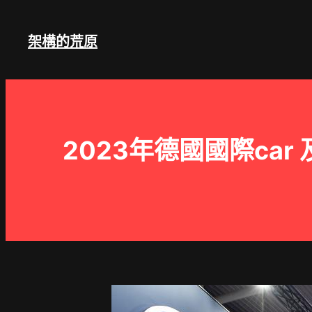
跳
至
架構的荒原
主
要
內
容
2023年德國國際ca