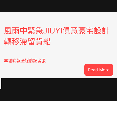
風雨中緊急JIUYI俱意豪宅設計
轉移滯留貨船
羊城晚報全媒體記者張…
:
Read More
風
雨
中
緊
急
：
JIU
俱