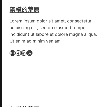
時
期
架構的荒原
文
明
Lorem ipsum dolor sit amet, consectetur
森
adipiscing elit, sed do eiusmod tempor
和
incididunt ut labore et dolore magna aliqua.
診
Ut enim ad minim veniam
所
家
Instagram
Facebook
LinkedIn
X
醫
科
實
行
站
防
疫
步
隊