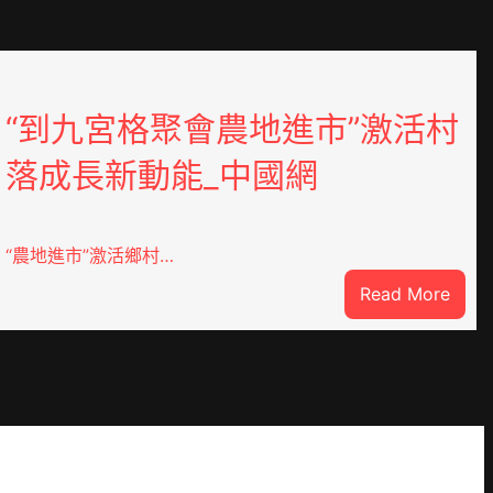
“到九宮格聚會農地進市”激活村
落成長新動能_中國網
“農地進市”激活鄉村…
:
Read More
“到
九
宮
格
聚
YI
會
農