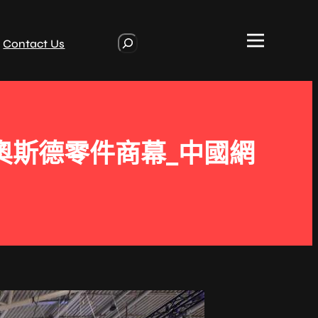
S
Contact Us
e
a
r
c
h
R奧斯德零件商幕_中國網