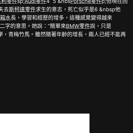
賓利零件
sp;
Audi零件
4 5 &nbs
Porsche零件
p;但現在回
失去
斯柯達零件
求生的意志，死亡似乎是6 &nbsp他
水箱水
長，學習和經歷的增多，這種感覺變得越來
”二字的意思。她說：“簡單來
BMW零件
說，只是
學，青梅竹馬。雖然隨著年齡的增長，兩人已經不能再