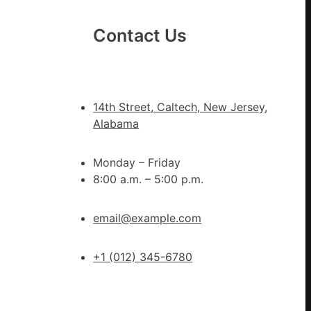
地
進
Contact Us
市”
激
活
村
14th Street, Caltech, New Jersey,
落
Alabama
成
長
Monday – Friday
新
8:00 a.m. – 5:00 p.m.
動
能
email@example.com
_
中
國
+1 (012) 345-6780
網