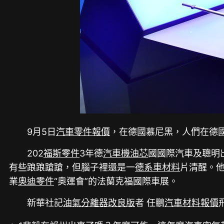
9月5日
汽車零件報價
，在德國慕尼黑，人們在德
202
福斯零件
3年德
汽車機油芯
國國際汽車及聰明
有些踉踉蹌蹌，但腦子裡還是一
德系車材料
片清醒。
業
奧迪零件
“奧運會”的法蘭克福國際車展。
新華社記
油氣分離器改良版
者 任鵬
汽車材料報價