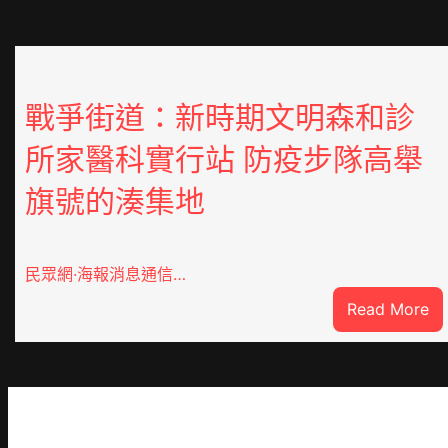
戰爭街道：新時期文明森和診
所家醫科實行站 防疫步隊高舉
旗號的湊集地
民眾網·海報消息通信…
:
Read More
戰
爭
街
道
新