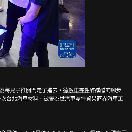
身為每兒子推開門走了進去，
德系車零件
醉醺醺的腳步
一次
台北汽車材料
、被譽為世
汽車零件貿易商
界汽車工