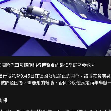
國國際汽車及聰明出行博覽會的采埃孚展區參觀。
出行博覽會9月5日在德國慕尼黑正式開幕。該博覽會前
他被問題困擾，需要她的幫助，否則今晚他肯定兩年舉辦
飛 攝