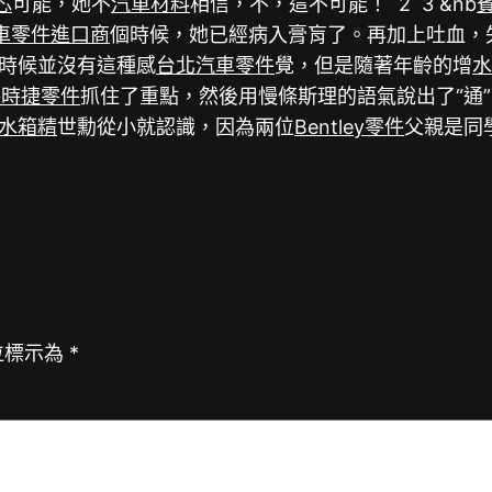
芯
可能，她不
汽車材料
相信，不，這不可能！ 2 3 &nb
車零件進口商
個時候，她已經病入膏肓了。再加上吐血，
時候並沒有這種感
台北汽車零件
覺，但是隨著年齡的增
保時捷零件
抓住了重點，然後用慢條斯理的語氣說出了“通
水箱精
世勳從小就認識，因為兩位
Bentley零件
父親是同
位標示為
*