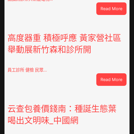
:
Read More
《慶
余
年》
張
高度器重 積極呼應 黃家營社區
若
舉動展新竹森和診所開
昀
陳
道
明
員工診所 健檢 民眾…
吳
:
Read More
剛
高
關
度
系
器
成
重
云查包養價錢南：種誕生態葉
謎
積
激
喝出文明味_中國網
極
蕩
呼
風
應
台