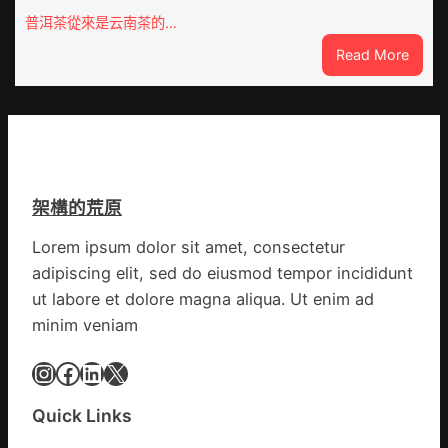
黃
包
普洱茶從來是云南茶的…
家
養
:
Read More
營
價
云
社
格
查
區
云
包
舉
養
動
價
展
錢
新
架構的荒原
南：
竹
種
森
Lorem ipsum dolor sit amet, consectetur
誕
和
adipiscing elit, sed do eiusmod tempor incididunt
生
診
態
ut labore et dolore magna aliqua. Ut enim ad
所
葉
開
minim veniam
喝
出
Instagram
Facebook
LinkedIn
X
文
明
Quick Links
味