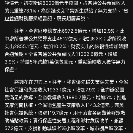
評價
元，初次衝破8000億元年夜關，占普通公共預算收入
的比重達73.1%，為保證改良平易近生供給了無力支持。”省
包養網
財務廳黨組書記、廳長趙慶業說。
往年，全省財務總支出6972.5億元，增加12.9%，此
中處所普通公共預算支出4512億元，增加6.2%；處所稅收
支出2855.1億元，增加10.2%，財務支出的恢復性增加總體
合適預期。全省普通公共預算收入11062.6億元，增加
3.9%，持續5年跨越1萬億
包養
元，重點範疇收入獲得無力
保證。
將錢花在刀刃上。往年，我省優先穩失業保失業，全省
社會保證和失業收入1933.1億元，增加7.9%；全力辦妥國
民滿足的教導，全省教導收入1990.7億元，增加5%；推進
安康河南扶植，全省衛
包養
生安康收入1143.2億元；完美
社會保證系統，張羅119.7億元，用于落實各類艱苦群眾救
助補貼政策；實行保證性安居工程和鄉村危房改革，兼顧
57.2億元，支撐推動城鎮老舊小區改革、城市棚戶區改革、