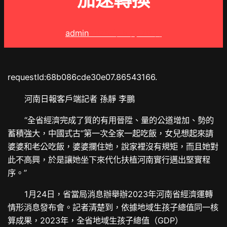
加速轉換
admin
2025 年 8 月 29 日
requestId:68b086cde30e07.86543166.
河南日報客戶端記者 孫靜 李鵬
“全省經濟完成了質的有用晉陞、量的公道增加、勢的
蓄積強大，中國式古“第一次全家一起吃飯，女兒想起來請
婆婆和老公吃飯，婆婆攔住她，說家裡沒有規矩，而且她對
此不高興，於是讓她坐下來代化扶植河南實行邁出堅實程
序。”
1月24日，省當局消息辦舉辦2023年河南省經濟運轉
情形消息發布會。記者清楚到，依據地域生孩子總值同一核
算成果，2023年，全省地域生孩子總值（GDP）