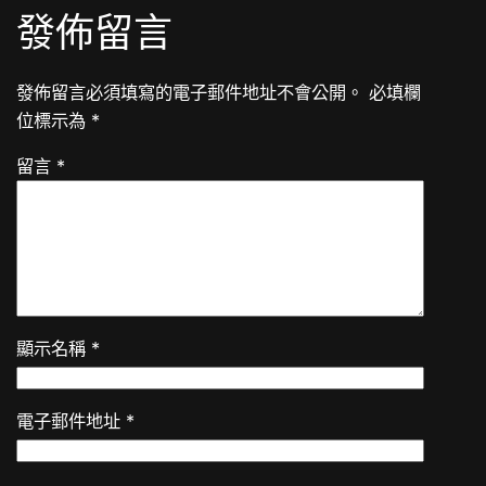
發佈留言
發佈留言必須填寫的電子郵件地址不會公開。
必填欄
位標示為
*
留言
*
顯示名稱
*
電子郵件地址
*