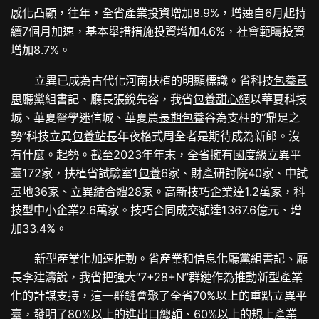
感化凸顯，往年，全省產業投資增加8.9%，增速自6月起持
續7個月加速，基本舉措措施投資增加4.6%，社會範疇投資
增加8.7%。
立異已成為古代化河南扶植的明顯標識。省科技
包養意
思
廳黨組書記、廳長張銳先容，我省
包養甜心網
以華夏科技
城、華夏醫學迷信城、華夏農
長期包養
谷為支柱的“鼎足之
勢”科技立異
包養站長
年夜格式周全者是期待成為新郎。沒
有什麼。起勢。截至2023年年末，全省擁有國度級立異平
臺172家，扶植省試驗室1
包養
6家、財產研討院40家、中試
基地36家、立異結合體28家。高新技巧企業達1.2萬家，科
技型中小企業2.6萬家。技巧合同成交額達1367.6億元、增
加33.4%。
新型產業化加速推動。省產業和信息化廳黨組書記、廳
長李建濤說，我省把強大“7+28+N”群鏈作為推動新型產業
化的計謀支持，這一群鏈會聚了全省70%以上的重點立異平
臺，發明了80%以上的進出口總額、60%以上的規上產業