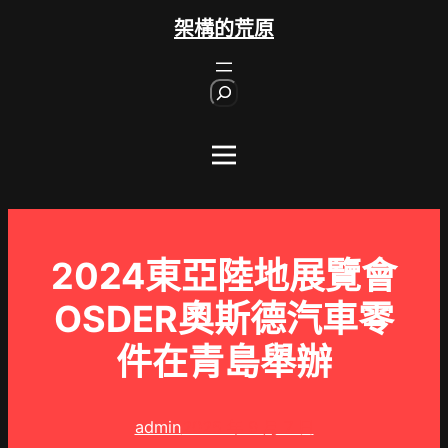
跳
架構的荒原
至
主
S
要
e
內
a
r
容
c
h
2024東亞陸地展覽會
OSDER奧斯德汽車零
件在青島舉辦
admin
2025 年 9 月 7 日