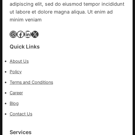
據
疫
adipiscing elit, sed do eiusmod tempor incididunt
|
苗
ut labore et dolore magna aliqua. Ut enim ad
我
一
minim veniam
在
線
鏈
Instagram
Facebook
LinkedIn
X
博
會
挑
Quick Links
戰
拼
About Us
出
Policy
一
條
Terms and Conditions
全
球
Career
供
Blog
應
鏈
Contact Us
Services