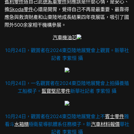
賓利零件
道自己此
德系車零件
刻應該是什麼心情，是安心、
擔
Skoda零件
心還是開胃，覺得自己不再是最重要、最靠得
應急與救濟財產和山東陸地成長結果四年夜展區，吸引了國
際外500余家相干機構參展。
汽車機油芯
10月24日，觀賞者在2024東亞陸地展覽會上觀賞。新華社
記者 李紫恒 攝
10月24日，一名觀賞者在2024東亞陸地展覽會上拍攝養殖
工船模子。
藍寶堅尼零件
新華社記者 李紫恒 攝
10月24日，觀賞者在2024東亞陸地展覽會上不
賓士零件
雅
看斗
水箱精
極衛星導航體系任務模子。新
汽車材料報價
華社
記者 李紫恒 攝