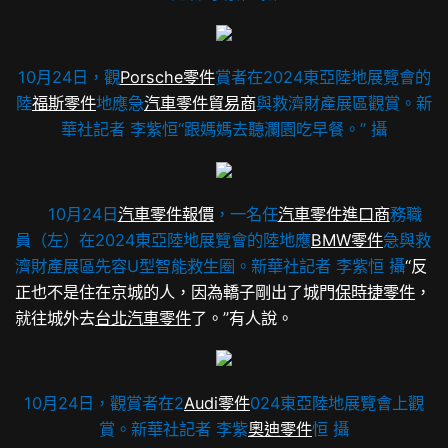
10月24日，觀
Porsche零件
賞者在2024東亞陸地展覽會的
陸
福斯零件
地應急
汽車零件貿易商
與救濟財產展區觀賞。新
華社記者 李紫恒“跟媽媽去聽瀾園吃早餐。” 攝
10月24日
汽車零件報價
，一名任
汽車零件進口商
務職
員（左）在2024東亞陸地展覽會的陸地應
BMW零件
急與救
濟財產展區先容U型智能救生圈。新華社記者 李紫恒 攝
“反
正也不是住在京城的人，因為轎子剛出了城門
保時捷零件
，
就往城外去
台北汽車零件
了。”有人說。
10月24日，觀賞者在2
Audi零件
024東亞陸地展覽會上觀
賞。新華社記者 李紫
奧迪零件
恒 攝