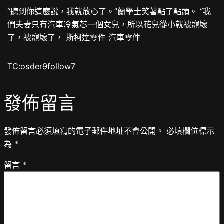
“聽到你這麼說，我就放心了。”蘭學士笑著點了點頭。 “我
們夫妻只有
汽車冷氣芯
一個女兒，所以花兒從小就被寵壞
了，被寵壞了，
斯柯達零件
汽車零件
TC:osder9follow7
發佈留言
發佈留言必須填寫的電子郵件地址不會公開。
必填欄位標示
為
*
留言
*