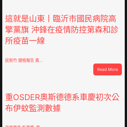
這就是山東丨臨沂市國民病院高
擎黨旗 沖鋒在疫情防控第森和診
所疫苗一線
民新竹 健檢報告 異…
:
Read More
這
就
是
山
重OSDER奧斯德德系車慶初次公
東
布伊蚊監測數據
丨
臨
沂
市