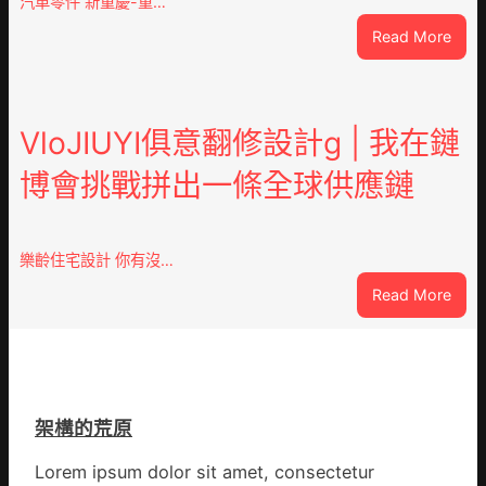
汽車零件 新重慶-重…
國
:
Read More
民
重
病
OSD
院
奧
高
斯
VloJIUYI俱意翻修設計g | 我在鏈
擎
德
黨
博會挑戰拼出一條全球供應鏈
德
旗
系
沖
車
鋒
慶
在
樂齡住宅設計 你有沒…
初
疫
:
Read More
次
情
VloJ
公
防
俱
布
控
意
伊
第
翻
蚊
森
修
監
和
架構的荒原
設
測
診
計
數
Lorem ipsum dolor sit amet, consectetur
所
g