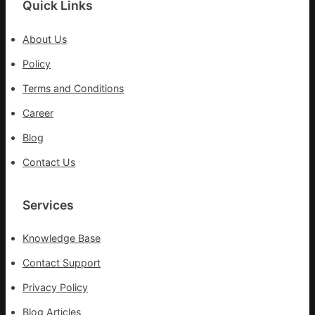
Quick Links
拼
出
About Us
一
條
Policy
全
Terms and Conditions
球
供
Career
應
Blog
鏈
Contact Us
Services
Knowledge Base
Contact Support
Privacy Policy
Blog Articles