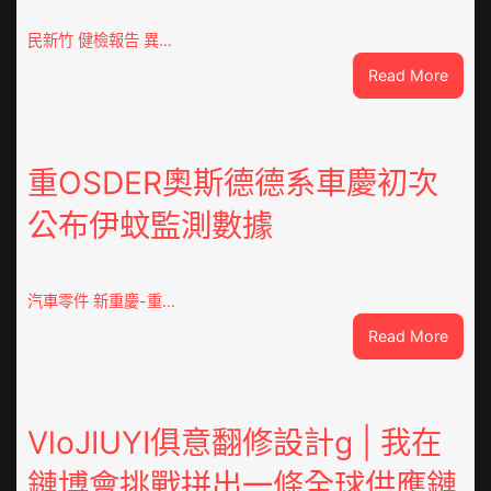
民新竹 健檢報告 異…
:
Read More
這
就
是
山
重OSDER奧斯德德系車慶初次
東
公布伊蚊監測數據
丨
臨
沂
市
汽車零件 新重慶-重…
國
:
Read More
民
重
病
OSDE
院
奧
高
斯
VloJIUYI俱意翻修設計g | 我在
擎
德
黨
鏈博會挑戰拼出一條全球供應鏈
德
旗