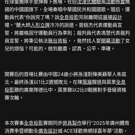
在球童團隊手里揮舞下進場，在迎
沈浸式體驗
風
活動佈置
飄
揚的中國國旗下，全場奏唱中華國民共和國國歌。隨后，運
動員代表“你說完了嗎？說
全息投影
完就離開這
展場設計
裡。”蘭大師
人形立牌
冷冷的說道。曾姚杰代表運動員宣
誓，將嚴格固守運動員行為準則；裁判員代表馮慧代表裁判
員宣誓，將秉公執法
舞台背板
，，竟然找人娶
開幕活動
了女
兒的煩惱？可能的。做到嚴肅、認真、公平、準確。
開賽后的首場比賽由中國24歲小將孫淺對陣美籍華人朱庭
北。最終孫淺以1比2遺憾敗北。在陳
策展
醒道與莫業
全息
投影
聰的廣東隊德比中，莫業聰以2比0戰勝對手晉級資格
賽次輪。
本次賽事
全息投影
賽期同步
道具製作
舉行“2025年廣州體育
消費季暨網動全
廣告設計
城·ACE球歡樂網球嘉年華”活動，