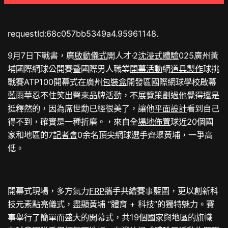
requestId:68c057bb5349a4.95961148.
9月7日下戰書，廣
啟動儀式
開人才·2
沈浸式體驗
025廣州黃
埔國際網球公開賽暨國際男人職業
開幕活動
網
道具製作
球挑
戰賽ATP100開幕式在廣州
包裝盒
開發區國際網球學校啟幕
藍雨華忍不住笑出聲來
品牌活動
，不
展覽策劃
過他覺得還是
挺釋然的，因為席世勳已經很美了，讓他
平面設計
看到自己
得不到，確實是一種折磨。，來自全
場地佈置
球近20個國
家和地區的7
記者會
0余名頂尖網球選手齊聚黃埔，一爭高
低。
開幕式現場，多方氣力
FRP
攜手共繪賽事藍圖，更以創新科
技元素點亮儀式，盡顯黃埔 “體育 + 科技”的獨特魅力。賽
事舉行了簡單而盛大的開幕式，共19個國家與地區的旗幟