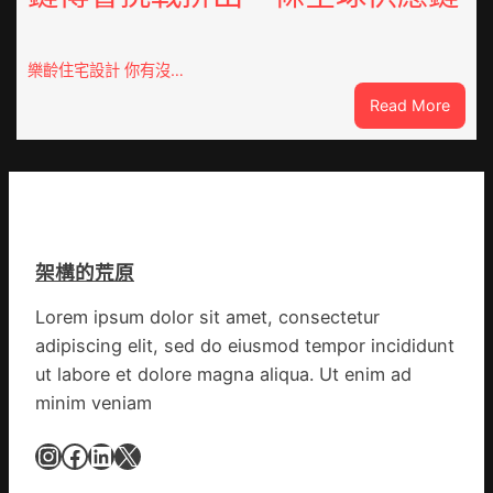
系
沖
車
鋒
慶
在
樂齡住宅設計 你有沒…
初
疫
:
Read More
次
情
VloJI
公
防
俱
布
控
意
伊
第
翻
蚊
森
修
監
和
設
測
診
架構的荒原
計
數
所
g
據
疫
Lorem ipsum dolor sit amet, consectetur
|
苗
adipiscing elit, sed do eiusmod tempor incididunt
我
一
在
ut labore et dolore magna aliqua. Ut enim ad
線
鏈
minim veniam
博
會
Instagram
Facebook
LinkedIn
X
挑
戰