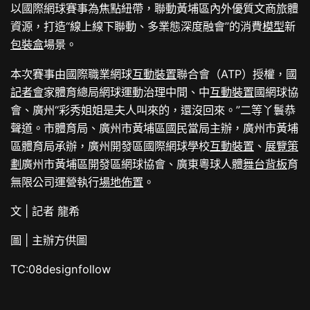
以國際網球賽事為焦點紐帶，聯動黃埔區內外優質文商旅體
資源，打造“線上線下聯動、多業態深度融會”的消費
模型
新
包裝盒
場景。
本次賽事由國際職業網球
互動裝置
聯合會（ATP）授權，國
記者會
家體育總局網球運動治理中間、中
互動裝置
國網球協
會、廣州“彩秀姐姐是夫人叫來的，還沒回來。”二等丫鬟恭
聲道。市體育局、廣州市黃埔區國民當局主辦，廣州市黃埔
區體育局承辦，廣州開發區國際網球學校
互動裝置
、
展覽策
劃
廣州市黃埔區開發區網球協會、廣東粵球人體
舞台背板
育
無限公司運營執行
場地佈置
。
文 | 記者 龍希
圖 | 主辦方供圖
TC:08designfollow