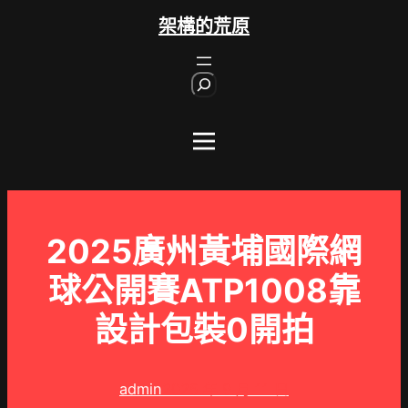
跳
架構的荒原
至
主
S
要
e
內
a
r
容
c
h
2025廣州黃埔國際網
球公開賽ATP1008靠
設計包裝0開拍
admin
2025 年 9 月 11 日