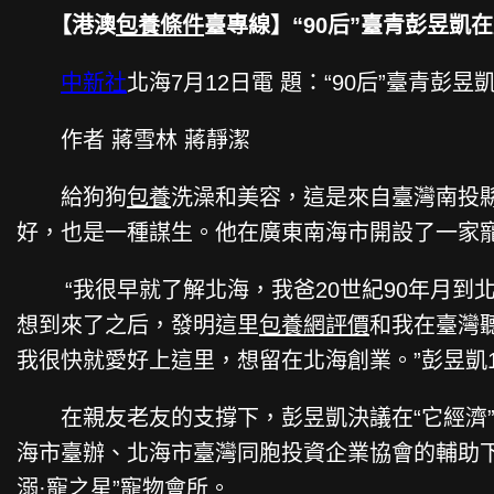
【港澳
包養條件
臺專線】“90后”臺青彭昱凱
中新社
北海7月12日電 題：“90后”臺青彭
作者 蔣雪林 蔣靜潔
給狗狗
包養
洗澡和美容，這是來自臺灣南投縣
好，也是一種謀生。他在廣東南海市開設了一家
“我很早就了解北海，我爸20世紀90年月到北
想到來了之后，發明這里
包養網評價
和我在臺灣
我很快就愛好上這里，想留在北海創業。”彭昱凱
在親友老友的支撐下，彭昱凱決議在“它經濟”範
海市臺辦、北海市臺灣同胞投資企業協會的輔助
溺·寵之星”寵物會所。