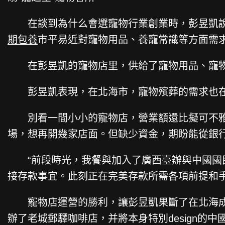
在談到為什么會選寵物行業創業時，彭昱凱說
期包養
市平易近對寵物用品、養寵常識等方面需
在彭昱凱的寵物店里，供給了寵物用品、寵物
彭昱凱表現，在北海市，寵物殯葬的需求也在
別看一間小小的寵物店，營業額還比擬可不雅。
場，想再開幾家店面。但缺少資金，期盼能從銀
“前段時光，我餐與加入了廣西臺辦與中國國民
接存款事宜。此刻正在完美存款所需各項前提和手
寵物店運營的勝利，讓彭昱凱果斷了在北海成
辦了老城郵驛咖啡店，并將本身特別design的