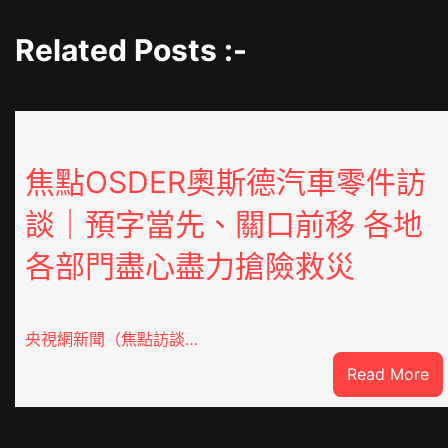
Related Posts :-
焦點OSDER奧斯德汽車零件訪
談｜預字當先、關口前移 各地
各部門盡心盡力搶險救災
央視網新聞（焦點訪談…
:
Read More
焦
點
O