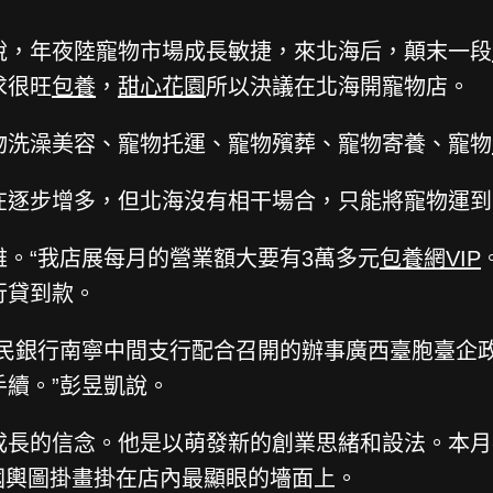
，年夜陸寵物市場成長敏捷，來北海后，顛末一段
求很旺
包養
，
甜心花園
所以決議在北海開寵物店。
洗澡美容、寵物托運、寵物殯葬、寵物寄養、寵物
逐步增多，但北海沒有相干場合，只能將寵物運到
“我店展每月的營業額大要有3萬多元
包養網VIP
行貸到款。
銀行南寧中間支行配合召開的辦事廣西臺胞臺企政
續。”彭昱凱說。
長的信念。他是以萌發新的創業思緒和設法。本月
中國輿圖掛畫掛在店內最顯眼的墻面上。