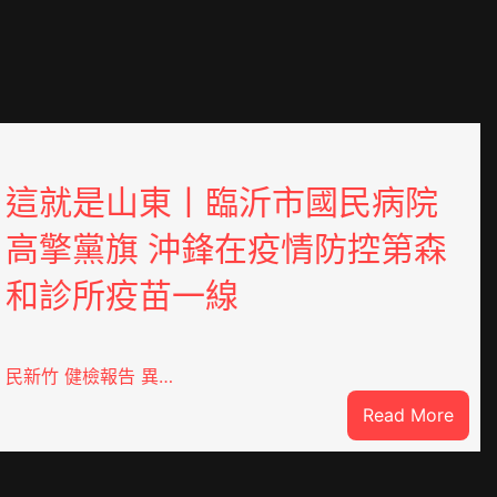
這就是山東丨臨沂市國民病院
高擎黨旗 沖鋒在疫情防控第森
和診所疫苗一線
民新竹 健檢報告 異…
:
Read More
這
就
是