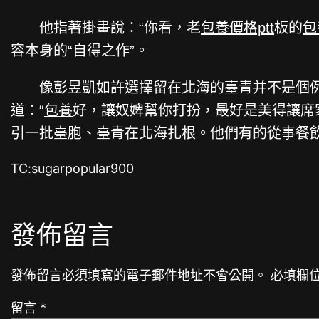
他指著掛畫說：“你看，老
包養價格ptt
板的
包
容本身的“自得之作”。
像彭昱凱如許選擇留在北海的臺青并不是個例
道：“
包養
好，讓奴婢幫你打扮，最好是美得讓席
引一批臺胞、臺青在北海扎根。他們有的從事餐
TC:sugarpopular900
發佈留言
發佈留言必須填寫的電子郵件地址不會公開。
必填欄
留言
*