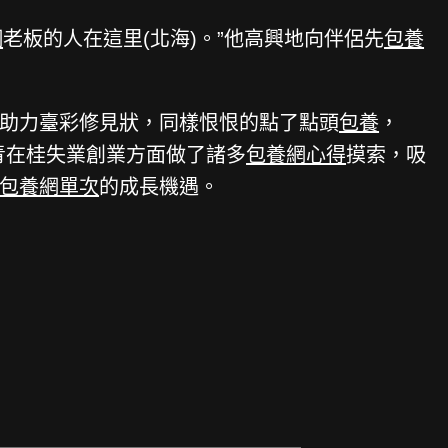
網
老板的人在這里(北海)。”他高興地向伴侶先
包養
助力臺彩修見狀，同樣恨恨的點了點頭
包養
，
青在桂失業創業方面做了諸多
包養網心得
摸索，吸
包養網單次
的成長機遇。