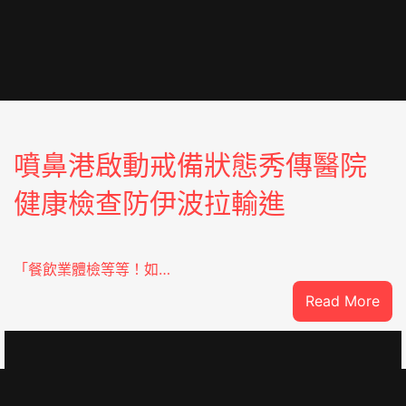
噴鼻港啟動戒備狀態秀傳醫院
健康檢查防伊波拉輸進
「餐飲業體檢等等！如…
:
Read More
噴
鼻
港
啟
SDER