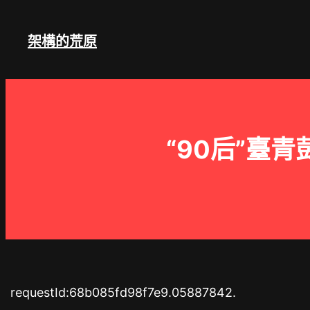
跳
至
架構的荒原
主
要
內
容
“90后”臺
requestId:68b085fd98f7e9.05887842.