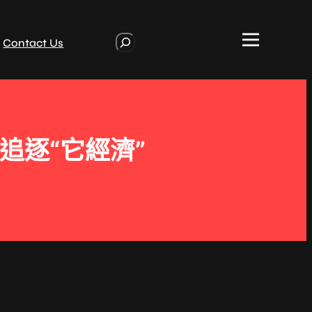
S
Contact Us
e
a
r
c
h
追逐“它經濟”