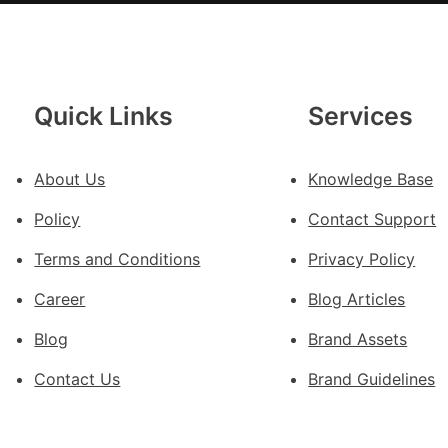
動
戒
備
狀
態
Quick Links
Services
秀
傳
About Us
Knowledge Base
醫
院
Policy
Contact Support
健
康
Terms and Conditions
Privacy Policy
檢
Career
Blog Articles
查
防
Blog
Brand Assets
、
伊
Contact Us
Brand Guidelines
波
拉
輸