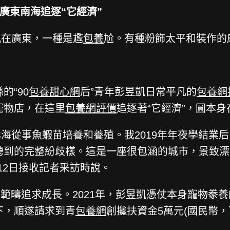
在廣東南海追逐“它經濟”
昱凱在廣東，一種是尷
包養
尬。有種粉飾太平和裝作的
的“90
包養甜心網
后”青年彭昱凱日常平凡的
包養網
寵物店，在這里
包養網評價
追逐著“它經濟”，圓本身
海從事魚蝦苗培養和養殖。我2019年年夜學結業
聽到的完整紛歧樣。這是一座很包涵的城市，景致漂
12日接收記者采訪時說。
疇追求成長。2021年，彭昱凱憑仗本身寵物豢養
下，順遂請求到青
包養網
創攙扶資金5萬元(國民幣