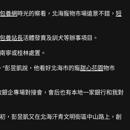
包養網
時光的察看，北海寵物市場遠景不錯，
短
包養站長
活體發賣及訓犬等辦事項目。
南寧或桂林處置。
。”彭昱凱說，他看好北海市的寵
甜心花園
物市
銀企專場對接會，會后也有本地一家銀行和我對
初，彭昱凱又在北海汗青文明街區中山路上，創