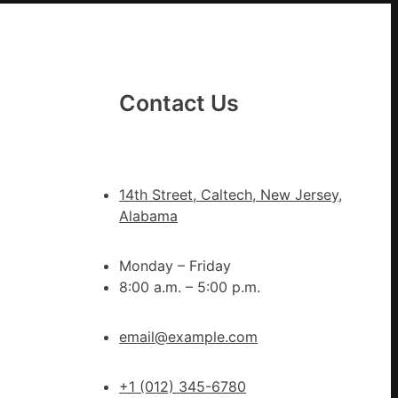
山
東
丨
臨
Contact Us
沂
市
國
民
14th Street, Caltech, New Jersey,
病
Alabama
院
高
Monday – Friday
擎
8:00 a.m. – 5:00 p.m.
黨
旗
沖
email@example.com
鋒
在
+1 (012) 345-6780