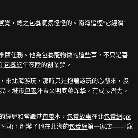
感覺，總之
包養
氣氛怪怪的。南海追逐“它經濟”
推薦
任務。他為
包養
寵物做的這些事，不只是喜
在
包養網
年夜陸的創業夢。
后，來北海游玩，那時只是抱著游玩的心態來，沒
亮，城市
包養
汗青文明底蘊深摯，有成長潛力，
的經歷和常識基
包養
本，
包養故事
在北
包養網ppt
，下同)，創辦了他在北海的
包養網
第一家店——“寵