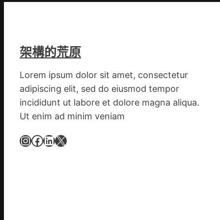
奧
斯
德
汽
架構的荒原
車
零
Lorem ipsum dolor sit amet, consectetur
件
adipiscing elit, sed do eiusmod tempor
訪
incididunt ut labore et dolore magna aliqua.
談
Ut enim ad minim veniam
｜
預
Instagram
Facebook
LinkedIn
X
字
當
先
關
口
前