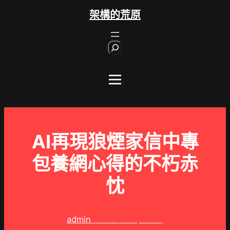
跳
架構的荒原
至
主
S
要
e
內
a
r
容
c
h
AI再現狼煙家信中專
包養網心得的不朽赤
忱
admin
2025 年 9 月 16 日