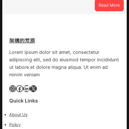
周
設
:
Read More
年
計
焦
擬
識
點
編
OSD
族
奧
譜
斯
組
架構的荒原
德
億
汽
Lorem ipsum dolor sit amet, consectetur
嵐
車
辦
adipiscing elit, sed do eiusmod tempor incididunt
零
公
ut labore et dolore magna aliqua. Ut enim ad
件
室
minim veniam
訪
設
談
計
Instagram
Facebook
LinkedIn
X
｜
英
預
歌
字
Quick Links
隊
當
續
先、
About Us
鄉
關
情
Policy
口