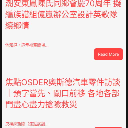
坦
潮安東鳳陳氏同鄉會慶70周年 擬
部
編族譜組億嵐辦公室設計英歌隊
長：
全
續鄉情
球
文
明
倡
他知道，這幸福空間場…
議
:
Read More
凝
潮
集
安
人
東
類
鳳
焦點OSDER奧斯德汽車零件訪談
文
陳
明
｜預字當先、關口前移 各地各部
氏
共
同
JIUY
門盡心盡力搶險救災
鄉
俱
會
意
慶
翻
70
央視網新聞（焦點訪談…
修