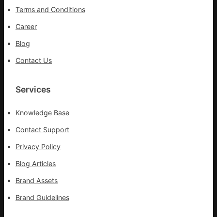
前
Terms and Conditions
移
各
Career
地
Blog
各
部
Contact Us
門
盡
Services
心
盡
力
Knowledge Base
搶
Contact Support
險
救
Privacy Policy
災
Blog Articles
Brand Assets
Brand Guidelines