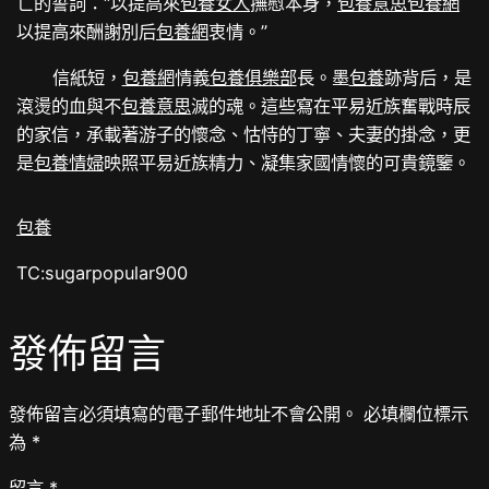
亡的誓詞：“以提高來
包養女人
撫慰本身，
包養意思
包養網
以提高來酬謝別后
包養網
衷情。”
信紙短，
包養網
情義
包養俱樂部
長。墨
包養
跡背后，是
滾燙的血與不
包養意思
滅的魂。這些寫在平易近族奮戰時辰
的家信，承載著游子的懷念、怙恃的丁寧、夫妻的掛念，更
是
包養情婦
映照平易近族精力、凝集家國情懷的可貴鏡鑒。
包養
TC:sugarpopular900
發佈留言
發佈留言必須填寫的電子郵件地址不會公開。
必填欄位標示
為
*
留言
*