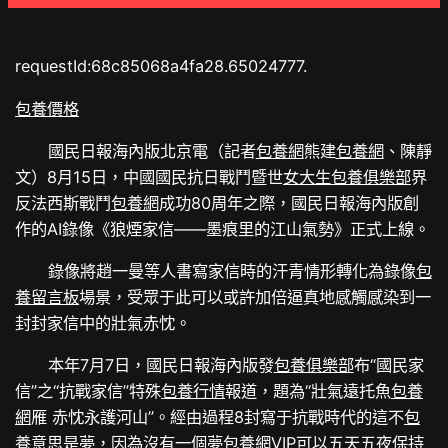
requestId:68c85068a4fa28.65024777.
包養價格
國民日報海內版北京電（記者
包養網
熊建
包養網
、陳靜
文）8月15日，中國國民抗日戰鬥暨世
女大生包養俱樂部
界
反法西斯戰鬥
包養網
成功80周年之際，國民日報海內版創
作的AI錄像《狼煙家信——墨痕里的江山氣勢》正式上線。
錄像將趙一曼等人書寫家信時的汗青情形轉化為錄像
包
養留言板
場景，受眾于此可以或許加倍逼真地感觸感染到一
封封家信中的壯氣赤忱。
本年7月7日，國民日報海內版發
包養俱樂部
布“國民家
信”之“抗戰家信”特殊
包養行情
報道，題為“壯氣遠托魚
包養
網
雁 赤忱永護河山”。經由過程8封寫于抗戰時代的這不
包
養意思
是夢，因為沒有一個夢
包養網VIP
可以五天五夜保持