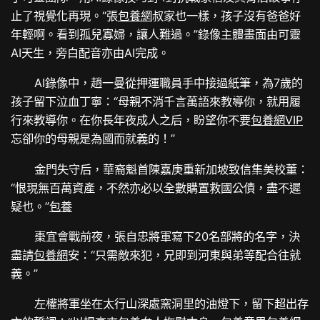
止了視覺化再現。“張
包養網
叔家也一樣，孩子沒有爸爸好
年輕啊。看到孤兒寡婦，讓人難過。”錄像主體畫面由可靈
AI天生，旁白配音亦由AI完成。
AI錄像中，趙一曼從押運職員手中接過紙筆，為7歲的
孩子留下泣血丁寧：“母親不消千言萬語來教導你，就用履
行來教導你。在你長年夜成人之后，盼望你不要
包養網VIP
忘卻你的母親是為國而就義的！”
金門失守后，華裔魁首陳嘉庚重新加坡致信集美校董：
“恨現無百萬資產，不然亦必以全數購置救國公債，盡不遲
疑也。”
包養
棗宜會戰前夜，張自忠將軍寫下20名部將的名字，決
盡請
包養網
安：“只需敵來犯，兄即到河東與弟等配合往就
義。”
左權將軍坐在太行山深處窯洞里的油燈下，留下超出存