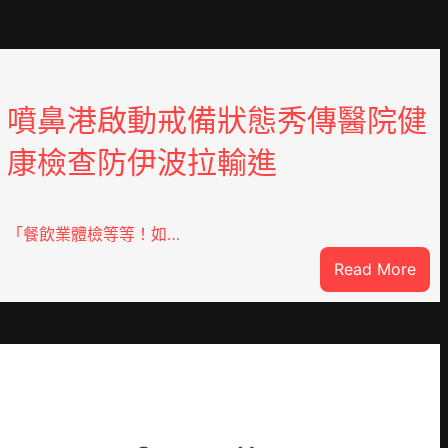
噴鼻港啟動戒備狀態秀傳醫院健
康檢查防伊波拉輸進
「餐飲業體檢等等！如…
:
Read More
噴
鼻
港
啟
DER
動
戒
備