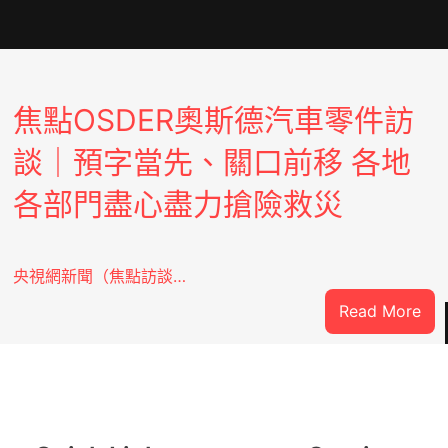
焦點OSDER奧斯德汽車零件訪
談｜預字當先、關口前移 各地
各部門盡心盡力搶險救災
央視網新聞（焦點訪談…
:
Read More
焦
點
OS
奧
斯