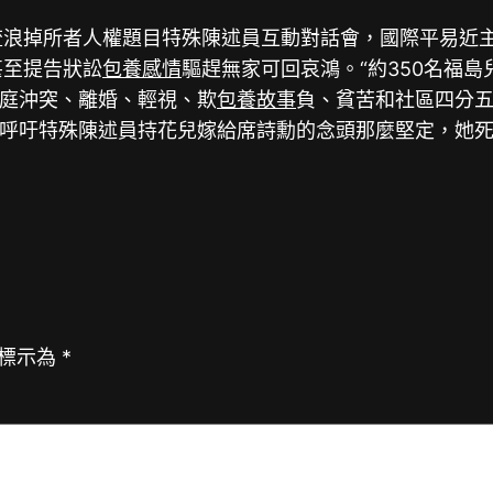
掉所者人權題目特殊陳述員互動對話會，國際平易近主lawy
甚至提告狀訟
包養感情
驅趕無家可回哀鴻。“約350名福
庭沖突、離婚、輕視、欺
包養故事
負、貧苦和社區四分五裂
呼吁特殊陳述員持花兒嫁給席詩勳的念頭那麼堅定，她死
標示為
*