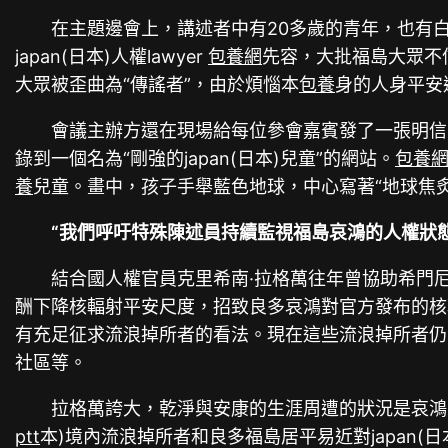
在主題邊會上，講述者中有20多歲的青年，也有
japan(日本)人權lawyer
包養網
先容，大批福島大眾不信
大眾被歪曲為“傳謠者”，由於煩惱本
包養
身的人身平安
會議主辦方還在現場給每位參會嘉賓發了一張明信
錄到一個名為“剛強的japan(日本)兒童”的網站。
包養
養
兒童。畫中，孩子手舉藍色地球，中心寫著“地球焦
“我們呼吁特殊陳述員持續監視福島哀鴻的人權狀態
結合國人權官員克里希南·拉格萬往年曾協助希門尼
酬下降核輻射平安尺度，招致良多哀鴻對官方發布的核
有充足征求流浪掉所者的看法。現在這些流浪掉所者仍
社區等。
拉格萬誇大，乾淨與安康的生涯周遭的狀況是哀鴻的
ptt
本)境內流浪掉所者和良多福島居平易近對japan(