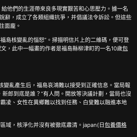
，給他們的生涯帶來良多現實艱苦和心思壓力。據一名
”的說辭，成立了各類組織抗爭，并倡議法令訴訟。但這些
住面龐。
福島核變亂的惱怒”。掃描明信片上的二維碼，便可登
文，此中一幅畫的作者是福島縣柳津町的一名10歲
包
現，核變亂產生后，福島哀鴻難以接受到正確信息。當局報
，新郎到底是誰？”有人問。開放等決議計劃，當局也沒
園霸凌、女性在異鄉難以找到任務、白叟難以融進本地
，核淨化并沒有被徹底肅清。japan(日
包養價格