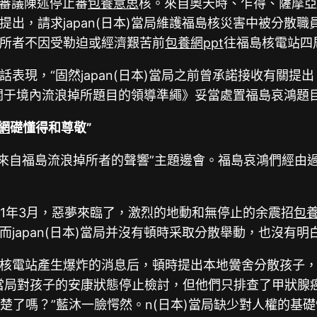
人權審議陳述停止審
包養意思
核。來自奧天時、乍得、薩摩亞
提出，請求japan(日本)當局維護福島核災害中被分散
所者不因受勒迫或經濟艱苦前
包養網ppt
往福島核電站四
表現，“固然japan(日本)當局之前曾承諾接收有關提
照《關于境內流浪掉所題目的領導準繩》妥當處置福島哀鴻題
網
礎懂得和尊敬”
辦了“來自福島流浪掉所者的聲響”主題邊會。福島哀鴻們經
11年3月，惡夢來臨了，激烈的地動和無停止的余震招
包
japan(日本)當局并沒有頓時采取分散舉動，也沒有明
核電站產生爆炸的消息后，頓時提出本地黌舍分散孩子
當局對孩子的安康狀態停止檢討，但他們只排查了甲狀腺
想清楚了嗎？”藍沐一臉愕然。n(日本)當局缺少對人權的