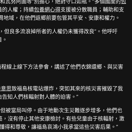
和瓦努阿圖等“別擔心，絕對守口如瓶。”多個國度的
包
職員的人權；持續
包養網心得
支援被分散職員；輔助和支
周地域，在他們返鄉前要包管其平安、安康和權力。
出，但良多流浪掉所者的人權仍未獲得改良”。他呼吁
目。
由過程線上線下方法參會，講述了他們衣錦還鄉、與災害
養意思
致福島核電站爆炸，突如其來的核災害摧毀了我
白告知人們核輻射對人體的迫害。”
，但被當局叫停。由于地動次生災難逐步增多，他們也
癌，沒有停止其他安康檢討。有些兒童由于核輻射，激
基礎懂得和尊敬，讓福島哀鴻小我承當這些災害后果。”