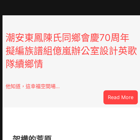
潮安東鳳陳氏同鄉會慶70周年
擬編族譜組億嵐辦公室設計英歌
隊續鄉情
他知道，這幸福空間場…
:
Read More
潮
安
東
鳳
陳
架構的荒原