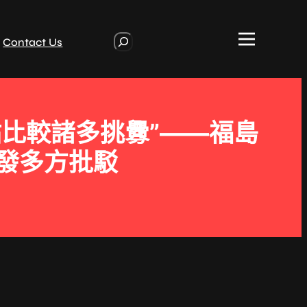
S
Contact Us
e
a
r
c
h
站比較諸多挑釁”——福島
發多方批駁