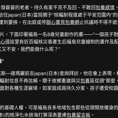
白發蒼蒼的老者。持久有家不克不及回、不敢回
包養感情
任japan(日本)當局關于“核輻射程度處于平安范圍內
遭到要挾，在出庭或停
甜心寶貝包養網
止抗議時不得不遮
片，下面印著福島一名8歲兒童創作的畫——“一個孩子對
網心得
這里有近百幅核災害產生后福島兒童繪制的畫作及配
炙又不安，我們能做什么呢？”
”
斯—達瑪麗前去japan(日本)查詢拜訪。他在會上表
輻射信息不再信賴。關于故鄉重建與災
包養
區從頭“那麼
面對各種生涯窘境，如家庭成員持久分家、孩子遭受校
基礎人權，可是福島良多地域包含那些從頭開放棲身的區域
日本)的核淨化水排海打算深表憂慮
包養留言板
。