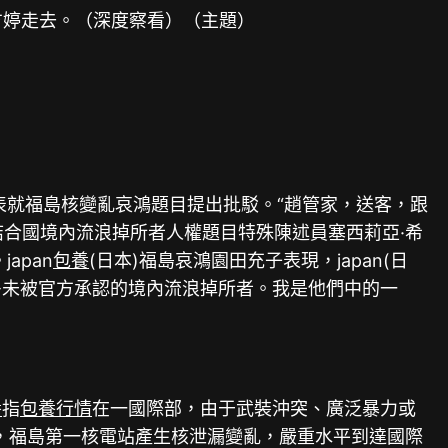
朝方婷走去。（深度察看）（主題）
表就福島核變亂哀鴻題目提出批駁。“趙管家，送客，跟
任結合國境內流浪掉所者人權題目特殊陳述員塞西莉亞·希
apan
包養
(日本)福島哀鴻園田充子表現，japan(日
很多未被官方承認的境內流浪掉所者。我是他們中的一
養
指
包養行情
在一國際部，由于武裝沖突、廣泛暴力或
，福島第一核電站產生核泄漏變亂，嚴重水平到達國際