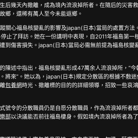
后幾天內撤離，成為境內流浪掉所者。在隨后的災害救助和
故鄉，還稀有萬人至今未能返鄉。
蹤關心福島核變亂的影響及japan(日本)當局的處置方
(日本)停止了拜訪。她在一份講明中表現，自2011年福島第
到傷害損失。japan(日本)當局必需無前提為福島核變
的陳述中指出，福島核變亂形成47萬余人流浪掉所，“
將來”。她以為，japan(日本)規定分散區的根據不
離
包養網
時光、撤離標的目的的詳細領導，招致一些哀鴻
式號令的分散職員仍是自愿分散職員，作為流浪掉所者
樂部
以決議能否前往福島棲身。假如境內流浪掉所者為了平