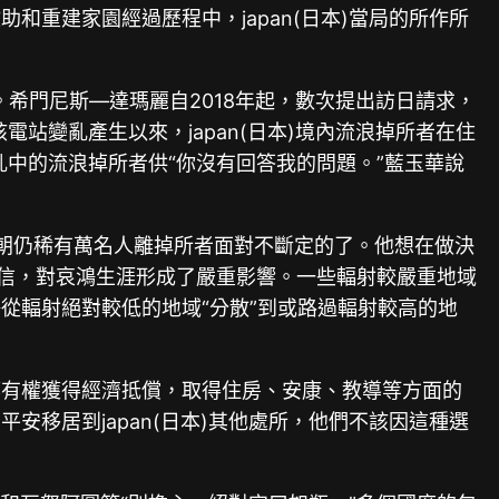
重建家園經過歷程中，japan(日本)當局的所作所
法。希門尼斯—達瑪麗自2018年起，數次提出訪日請求，
一核電站變亂產生以來，japan(日本)境內流浪掉所者在住
亂中的流浪掉所者供“你沒有回答我的問題。”藍玉華說
今朝仍稀有萬名人離掉所者面對不斷定的了。他想在做決
敷迷信，對哀鴻生涯形成了嚴重影響。一些輻射較嚴重地域
從輻射絕對較低的地域“分散”到或路過輻射較高的地
都有權獲得經濟抵償，取得住房、安康、教導等方面的
安移居到japan(日本)其他處所，他們不該因這種選