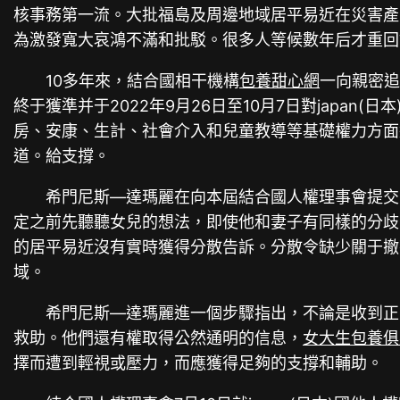
核事務第一流。大批福島及周邊地域居平易近在災害產生
為激發寬大哀鴻不滿和批駁。很多人等候數年后才重回
10多年來，結合國相干機構
包養甜心網
一向親密追
終于獲準并于2022年9月26日至10月7日對japan
房、安康、生計、社會介入和兒童教導等基礎權力方面遭
道。給支撐。
希門尼斯—達瑪麗在向本屆結合國人權理事會提交
定之前先聽聽女兒的想法，即使他和妻子有同樣的分歧。
的居平易近沒有實時獲得分散告訴。分散令缺少關于撤
域。
希門尼斯—達瑪麗進一個步驟指出，不論是收到正
救助。他們還有權取得公然通明的信息，
女大生包養俱
擇而遭到輕視或壓力，而應獲得足夠的支撐和輔助。