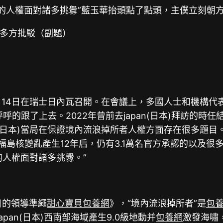
掉所者的人權面對諸多挑釁”藍玉華抬頭點了點頭，主僕立刻
多方批駁（副題）
月14日在瑞士日內瓦召開。在會議上，多國人士和機構代
的跟了上去。2022年曾前去japan(日本)拜訪的時
(日本)當局在保證境內流浪掉所者人權方面存在很多題目。j
“福島核變亂產生12年后，仍有3.1萬名官方承認的以及
的人權面對諸多挑釁。”
目的領導準繩
甜心寶貝包養網
》，“境內流浪掉所者”是
包
pan(日本)西南部海域產生9.0級地動并
包養網
激發海嘯