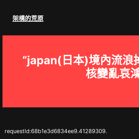
跳
至
架構的荒原
主
要
內
容
“japan(日本)境
核變亂哀
requestId:68b1e3d6834ee9.41289309.