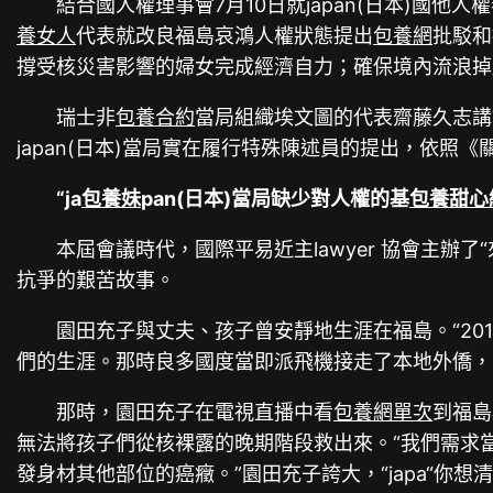
結合國人權理事會7月10日就japan(日本)國他
養女人
代表就改良福島哀鴻人權狀態提出
包養網
批駁和
撐受核災害影響的婦女完成經濟自力；確保境內流浪掉
瑞士非
包養合約
當局組織埃文圖的代表齋藤久志講話
japan(日本)當局實在履行特殊陳述員的提出，依
“ja
包養妹
pan(日本)當局缺少對人權的基
包養甜心
本屆會議時代，國際平易近主lawyer 協會主
抗爭的艱苦故事。
園田充子與丈夫、孩子曾安靜地生涯在福島。“20
們的生涯。那時良多國度當即派飛機接走了本地外僑，而
那時，園田充子在電視直播中看
包養網單次
到福島
無法將孩子們從核裸露的晚期階段救出來。“我們需求
發身材其他部位的癌癥。”園田充子誇大，“japa“你