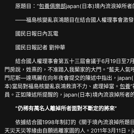
原題目：“
包養俱樂部
japan(日本)境內流浪
——福島核變亂哀鴻題目在結合國人權理事會激發
國民日報日內瓦電
國民日報記者 劉仲華
結合國人權理事會第五十三屆會議于6月19日至7
門房說，姓熹的，不准踏入我蘭家的大門。”藍夫人氣呼呼
門尼斯—達瑪麗在向年夜會提交的陳述中指出，japan
本)當局對福島核變亂哀鴻救濟不力、處理掉當。
包養
員。正如陳述所提醒的，japan(日本)境內流浪掉所者
“仍稀有萬名人離掉所者面對不斷定的將來”
依據結合國1998年制訂的《關于境內流浪掉所題
天災天災等緣由自願逃離家園的人。2011年3月11日，ja