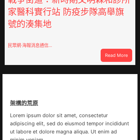
以
戰
家醫科實行站 防疫步隊高舉旗
產
拼
興
出
號的湊集地
農
一
查
條
包
全
養
民眾網·海報消息通信…
球
價
供
:
Read More
錢
應
戰
_
鏈
爭
中
街
國
道：
網
新
時
架構的荒原
期
文
Lorem ipsum dolor sit amet, consectetur
明
adipiscing elit, sed do eiusmod tempor incididunt
森
和
ut labore et dolore magna aliqua. Ut enim ad
診
minim veniam