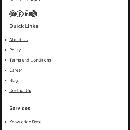
所
家
Instagram
Facebook
LinkedIn
X
醫
科
Quick Links
實
行
About Us
站
防
Policy
疫
Terms and Conditions
步
隊
Career
高
Blog
舉
旗
Contact Us
號
的
湊
Services
集
地
Knowledge Base