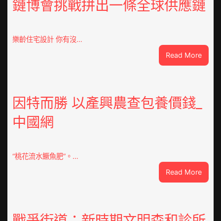
鏈博會挑戰拼出一條全球供應鏈
樂齡住宅設計 你有沒…
:
Read More
VloJI
俱
意
翻
因特而勝 以產興農查包養價錢_
修
中國網
設
計
g
|
“桃花流水鱖魚肥”。…
我
:
Read More
在
因
鏈
特
博
而
會
勝
戰爭街道：新時期文明森和診所
挑