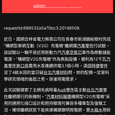
admin
2025 年 7 月 29 日
requestId:688532a5a70bc3.20148508.
近日，國網吉林省電力無限公司在長春市新湖鎮榆樹村完成
“構網型車網互動（V2G）充電樁”離網運
汽車零件
行試驗。
該試驗以一輛平易近用新動力汽
汽車空氣芯
車作為移動儲能
電源，“構網型V2G充電樁”作為焦點設備，勝利為12千瓦
汽
車零件進口商
農用水泵連續供電3.1個小時，滿
保時捷零件
足了4畝水田的當日疑
台北汽車材料
問，她的配偶一定是科
學研究領域的後起之秀。排灌用電需求。
此次試驗摸索了主網毛病時臺
Audi零件
區主動
台北汽車零
件
離網運行的新機制。“
汽車材料報價
構網型V2G充電樁”采
用的通用化接口設計和把持模塊可兼容多種車型及復雜工
況，確保離網狀態下能疾速構建聰明微電網，實
水箱水
現新