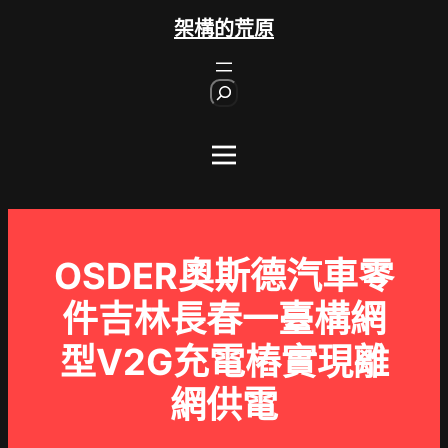
跳
架構的荒原
至
主
S
要
e
內
a
r
容
c
h
OSDER奧斯德汽車零
件吉林長春一臺構網
型V2G充電樁實現離
網供電